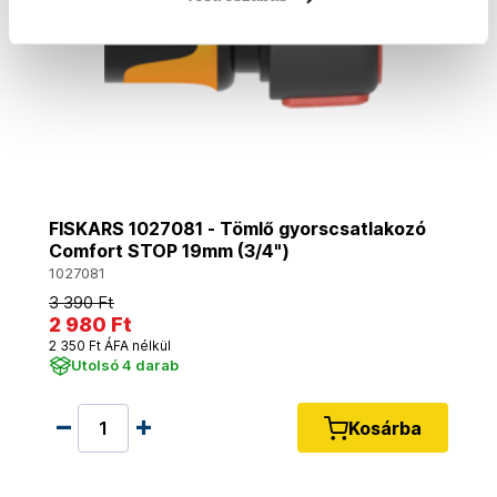
FISKARS 1027081 - Tömlő gyorscsatlakozó
Comfort STOP 19mm (3/4")
1027081
3 390 Ft
2 980 Ft
2 350 Ft ÁFA nélkül
Utolsó 4 darab
Kosárba