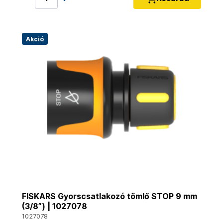
Akció
FISKARS Gyorscsatlakozó tömlő STOP 9 mm
(3/8”) | 1027078
1027078