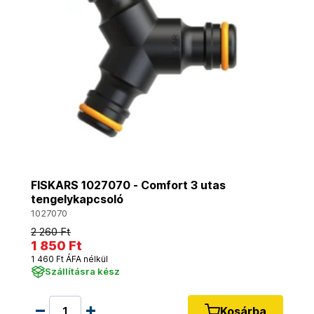
FISKARS 1027070 - Comfort 3 utas
tengelykapcsoló
1027070
2 260 Ft
1 850 Ft
1 460 Ft ÁFA nélkül
Szállításra kész
Kosárba