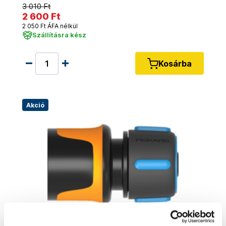
3 010 Ft
2 600 Ft
2 050 Ft ÁFA nélkül
Szállításra kész
Kosárba
Akció