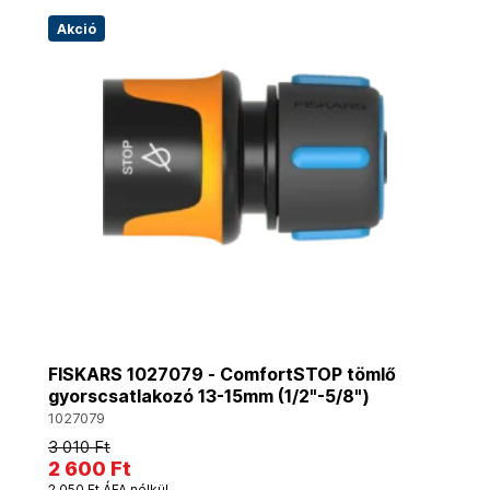
Akció
FISKARS 1027079 - ComfortSTOP tömlő
gyorscsatlakozó 13-15mm (1/2"-5/8")
1027079
3 010 Ft
2 600 Ft
2 050 Ft ÁFA nélkül