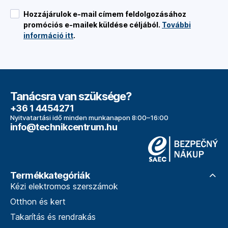
Hozzájárulok e-mail címem feldolgozásához
promóciós e-mailek küldése céljából.
További
információ itt
.
Tanácsra van szüksége?
+36 1 4454271
Nyitvatartási idő minden munkanapon 8:00–16:00
info@technikcentrum.hu
Termékkategóriák
Kézi elektromos szerszámok
Otthon és kert
Takarítás és rendrakás