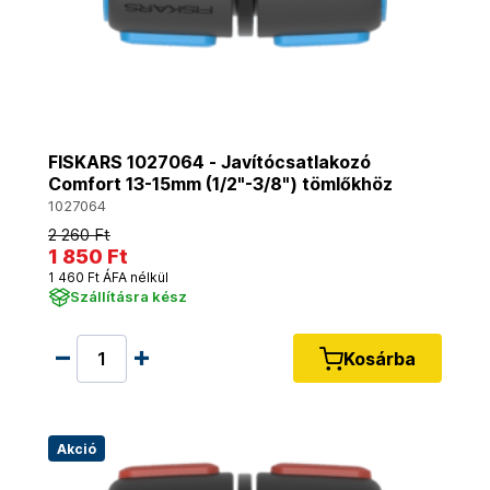
FISKARS 1027064 - Javítócsatlakozó
Comfort 13-15mm (1/2"-3/8") tömlőkhöz
1027064
2 260 Ft
1 850 Ft
1 460 Ft ÁFA nélkül
Szállításra kész
Kosárba
Akció