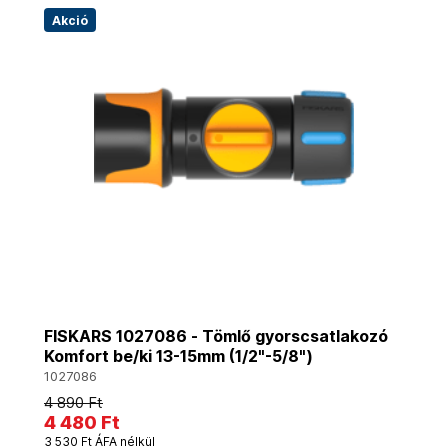
Akció
FISKARS 1027086 - Tömlő gyorscsatlakozó
Komfort be/ki 13-15mm (1/2"-5/8")
1027086
4 890 Ft
4 480 Ft
3 530 Ft ÁFA nélkül