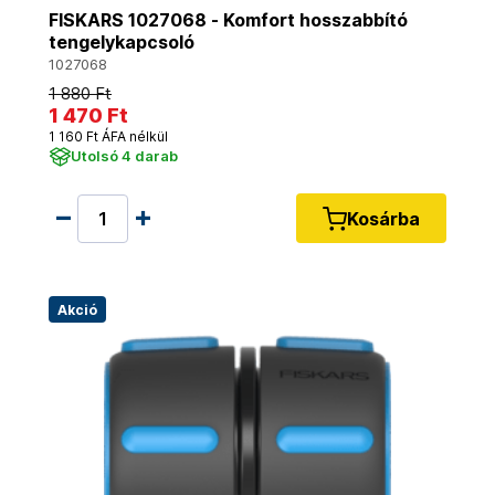
FISKARS 1027068 - Komfort hosszabbító
tengelykapcsoló
1027068
1 880 Ft
1 470 Ft
1 160 Ft ÁFA nélkül
Utolsó 4 darab
Kosárba
Akció