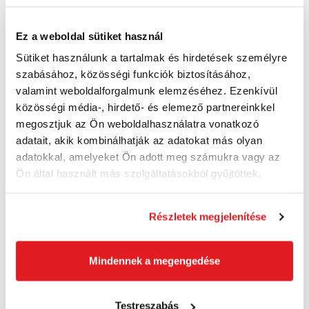
Ez a weboldal sütiket használ
FISKARS 1027072 - Comfort tömlő
Sütiket használunk a tartalmak és hirdetések személyre
gyorscsatlakozó 13-15mm (1/2"-5/8")
szabásához, közösségi funkciók biztosításához,
1027072
valamint weboldalforgalmunk elemzéséhez. Ezenkívül
2 640 Ft
közösségi média-, hirdető- és elemező partnereinkkel
2 230 Ft
megosztjuk az Ön weboldalhasználatra vonatkozó
1 760 Ft ÁFA nélkül
Szállításra kész
adatait, akik kombinálhatják az adatokat más olyan
adatokkal, amelyeket Ön adott meg számukra vagy az
Ön által használt más szolgáltatásokból gyűjtöttek.
Kosárba
Részletek megjelenítése
Akció
Mindennek a megengedése
Testreszabás