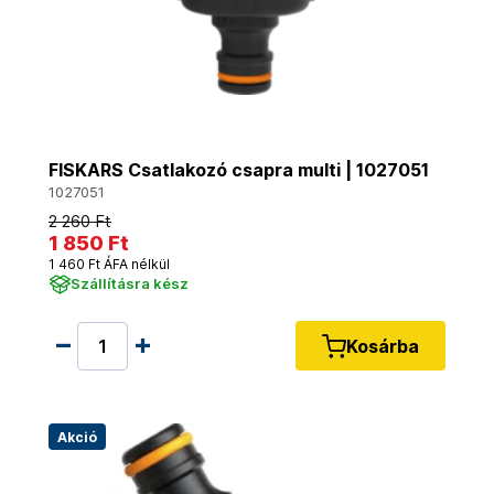
FISKARS Csatlakozó csapra multi | 1027051
1027051
2 260 Ft
1 850 Ft
1 460 Ft ÁFA nélkül
Szállításra kész
Kosárba
Akció