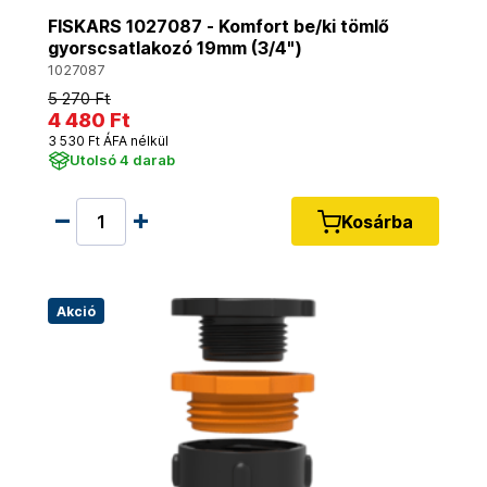
FISKARS 1027087 - Komfort be/ki tömlő
gyorscsatlakozó 19mm (3/4")
1027087
5 270 Ft
4 480 Ft
3 530 Ft ÁFA nélkül
Utolsó 4 darab
Kosárba
Akció