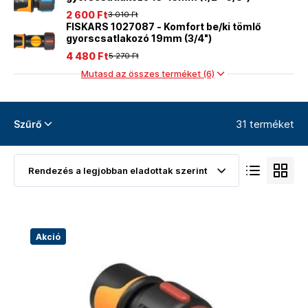
2 600 Ft
3 010 Ft
FISKARS 1027087 - Komfort be/ki tömlő
gyorscsatlakozó 19mm (3/4")
4 480 Ft
5 270 Ft
Mutasd az összes terméket (6)
31 terméket
Szűrő
Akció