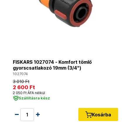
FISKARS 1027074 - Komfort tömlő
gyorscsatlakozó 19mm (3/4")
1027074
3 010 Ft
2 600 Ft
2 050 Ft ÁFA nélkül
Szállításra kész
Kosárba