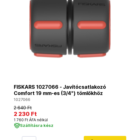
FISKARS 1027066 - Javítócsatlakozó
Comfort 19 mm-es (3/4") tömlőkhöz
1027066
2 640 Ft
2 230 Ft
1 760 Ft ÁFA nélkül
Szállításra kész