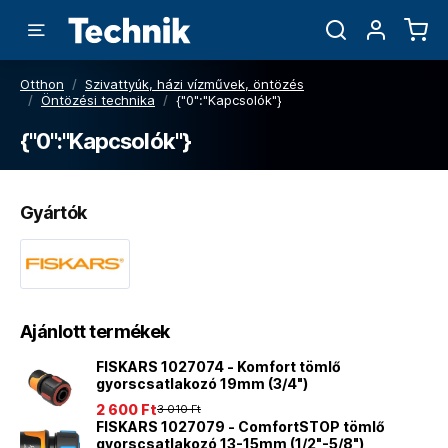
Otthon
/
Szivattyúk, házi vízművek, öntözés
/
Öntözési technika
/
{"0":"Kapcsolók"}
{"0":"Kapcsolók"}
Gyártók
Ajánlott termékek
FISKARS 1027074 - Komfort tömlő
gyorscsatlakozó 19mm (3/4")
2 600 Ft
3 010 Ft
FISKARS 1027079 - ComfortSTOP tömlő
gyorscsatlakozó 13-15mm (1/2"-5/8")