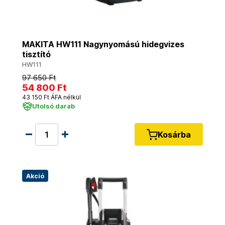
MAKITA HW111 Nagynyomású hidegvizes
tisztító
HW111
97 650 Ft
54 800 Ft
43 150 Ft ÁFA nélkül
Utolsó darab
Kosárba
Akció