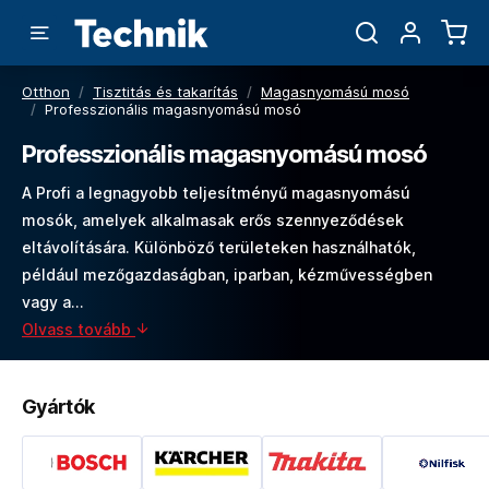
Otthon
/
Tisztitás és takarítás
/
Magasnyomású mosó
/
Professzionális magasnyomású mosó
Professzionális magasnyomású mosó
A Profi a legnagyobb teljesítményű magasnyomású
mosók, amelyek alkalmasak erős szennyeződések
eltávolítására. Különböző területeken használhatók,
például mezőgazdaságban, iparban, kézművességben
vagy a…
Olvass tovább
Gyártók