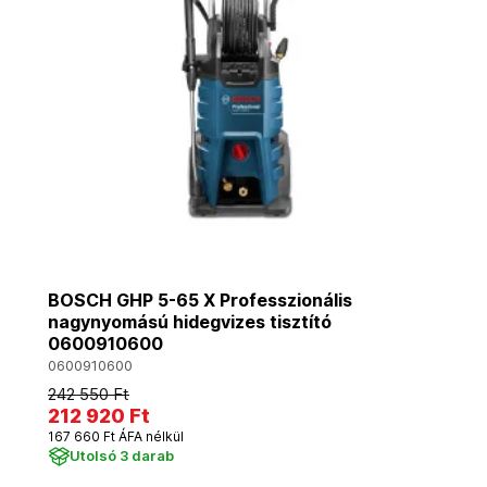
BOSCH GHP 5-65 X Professzionális
nagynyomású hidegvizes tisztító
0600910600
0600910600
242 550 Ft
212 920 Ft
167 660 Ft ÁFA nélkül
Utolsó 3 darab