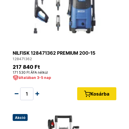
NILFISK 128471362 PREMIUM 200-15
128471362
217 840 Ft
171 530 Ft ÁFA nélkül
általában 3-5 nap
Kosárba
Akció