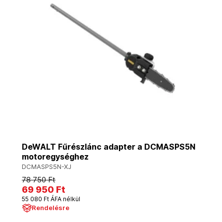
DeWALT Fűrészlánc adapter a DCMASPS5N
motoregységhez
DCMASPS5N-XJ
78 750 Ft
69 950 Ft
55 080 Ft ÁFA nélkül
Rendelésre