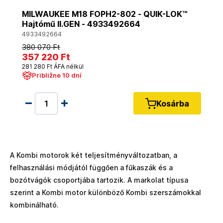
MILWAUKEE M18 FOPH2-802 - QUIK-LOK™
Hajtómű II.GEN - 4933492664
4933492664
380 070 Ft
357 220 Ft
281 280 Ft ÁFA nélkül
Približne 10 dní
Kosárba
A Kombi motorok két teljesítményváltozatban, a
felhasználási módjától függően a fűkaszák és a
bozótvágók csoportjába tartozik. A markolat típusa
szerint a Kombi motor különböző Kombi szerszámokkal
kombinálható.