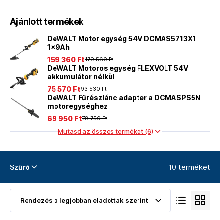
Ajánlott termékek
DeWALT Motor egység 54V DCMAS5713X1
1x9Ah
159 360 Ft
179 560 Ft
DeWALT Motoros egység FLEXVOLT 54V
akkumulátor nélkül
75 570 Ft
93 530 Ft
DeWALT Fűrészlánc adapter a DCMASPS5N
motoregységhez
69 950 Ft
78 750 Ft
Mutasd az összes terméket (6)
10 terméket
Szűrő