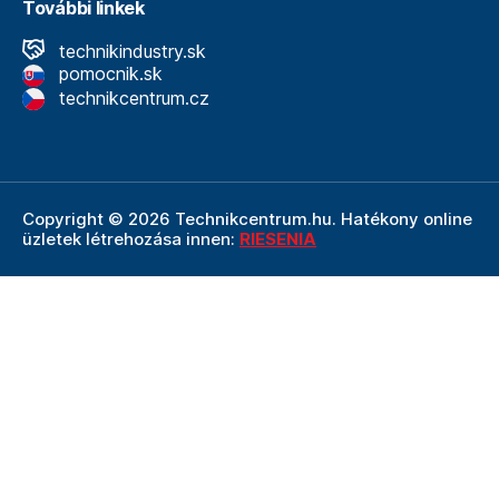
További linkek
technikindustry.sk
pomocnik.sk
technikcentrum.cz
Copyright © 2026 Technikcentrum.hu. Hatékony online
üzletek létrehozása innen:
RIESENIA
A Technikcentrum.hu internetes áruház a
Technik vállalat
szerves része, amely a műszaki
felszerelések és
szerszámok területének vezetője. A Technik cég
részeként a Technikcentrum.hu élvezi a Technik által
nyújtott többéves tapasztalatot, szakértelmet és erős
hátteret.
Ezt a weboldalt a reCAPTCHA védi, és alkalmazható
adatvédelmi politika
A Google és az övék
Felhasználási
feltételek
.