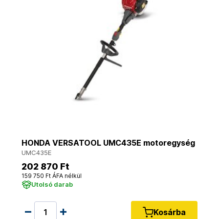
HONDA VERSATOOL UMC435E motoregység
UMC435E
202 870 Ft
159 750 Ft ÁFA nélkül
Utolsó darab
Kosárba