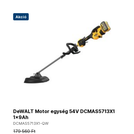
Akció
DeWALT Motor egység 54V DCMAS5713X1
1x9Ah
DCMAS5713X1-QW
179 560 Ft