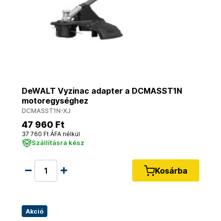
DeWALT Vyzinac adapter a DCMASST1N
motoregységhez
DCMASST1N-XJ
47 960 Ft
37 760 Ft ÁFA nélkül
Szállításra kész
Kosárba
Akció