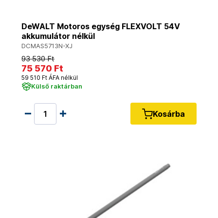
DeWALT Motoros egység FLEXVOLT 54V
akkumulátor nélkül
DCMAS5713N-XJ
93 530 Ft
75 570 Ft
59 510 Ft ÁFA nélkül
Külső raktárban
Kosárba