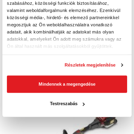
szabásához, közösségi funkciók biztosításához,
valamint weboldalforgalmunk elemzéséhez. Ezenkívül
közösségi média-, hirdető- és elemező partnereinkkel
megosztjuk az Ön weboldalhasználatra vonatkozó
Ego Power STA1600 Powerload™ fűkasza –
adatait, akik kombinálhatják az adatokat más olyan
kiegészítő
STA1600
adatokkal, amelyeket Ön adott meg számukra vagy az
Ön által használt más szolgáltatásokból gyűjtöttek.
63 220 Ft
49 780 Ft ÁFA nélkül
Utolsó darab
Részletek megjelenítése
Kosárba
Mindennek a megengedése
Ingyenes szállítás
Testreszabás