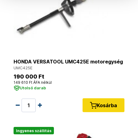
HONDA VERSATOOL UMC425E motoregység
UMC425E
190 000 Ft
149 610 Ft ÁFA nélkül
Utolsó darab
Kosárba
Ingyenes szállítás