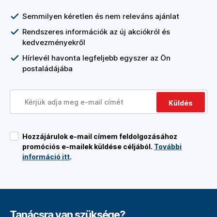
Semmilyen kéretlen és nem releváns ajánlat
Rendszeres információk az új akciókról és
kedvezményekről
Hírlevél havonta legfeljebb egyszer az Ön
postaládájába
Küldés
Hozzájárulok e-mail címem feldolgozásához
promóciós e-mailek küldése céljából.
További
információ itt
.
Tanácsra van szüksége?