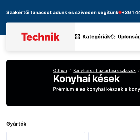
Szakértői tanácsot adunk és szívesen segítünk
+36 1 
Kategóriák
Újdonsá
Otthon
/
Konyhai és háztartási eszközök
/
Konyhai kések
Prémium éles konyhai készek a kony
Gyártók