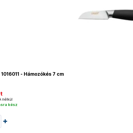
 1016011 - Hámozókés 7 cm
t
A nélkül
ásra kész