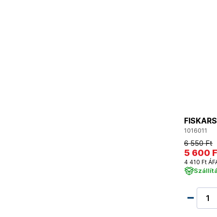
FISKARS
1016011
6 550 Ft
5 600 F
4 410 Ft ÁF
Szállít