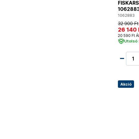
FISKARS 
106288
1062883
32 900 Ft
26 140 
20 590 Ft Á
Utolsó 
Akció