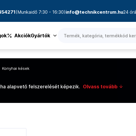
4454271
(Munkaidő 7:30 - 16:30)
info@technikcentrum.hu
24 órá
gok
Akciók
Gyártók
Konyhai kések
ha alapvető felszerelését képezik.
Olvass tovább