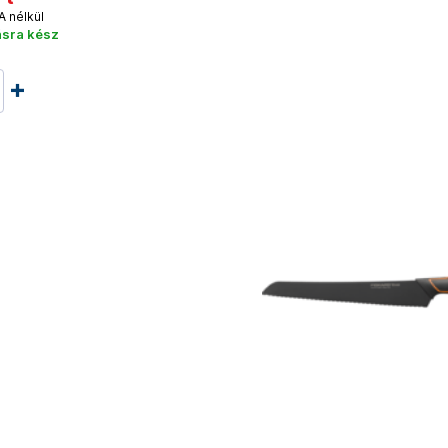
A nélkül
ásra kész