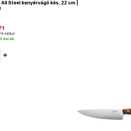
All Steel kenyérvágó kés, 22 cm |
3
Ft
FA nélkül
3 darab