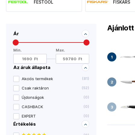
FESTOOL
FISKARS
Ajánlot
Ár
Min.
Max.
Az áruk állapota
Akciós termékek
(
81
)
Csak raktáron
(
52
)
Újdonságok
(
0
)
CASHBACK
(
0
)
EXPERT
(
0
)
Értékelés