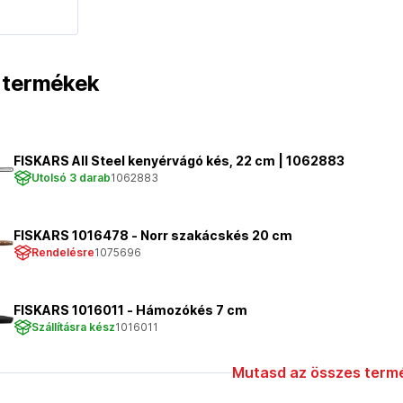
t termékek
FISKARS All Steel kenyérvágó kés, 22 cm | 1062883
Utolsó 3 darab
1062883
FISKARS 1016478 - Norr szakácskés 20 cm
Rendelésre
1075696
FISKARS 1016011 - Hámozókés 7 cm
Szállításra kész
1016011
Mutasd az összes termé