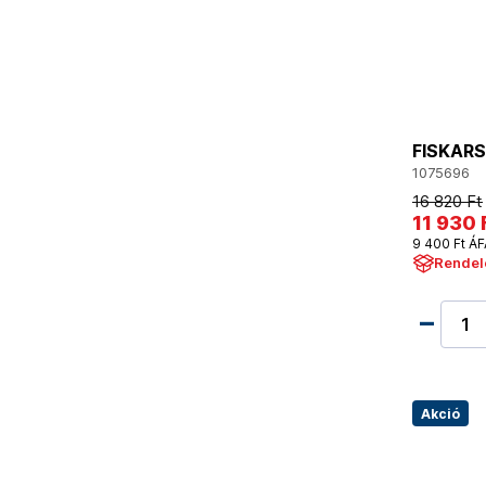
FISKARS
1075696
16 820 Ft
11 930 
9 400 Ft ÁF
Rendel
Akció