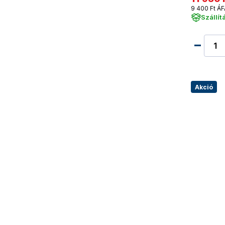
9 400 Ft ÁF
Szállít
Akció