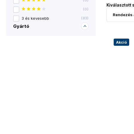
(
0
)
Kiválasztott 
(
0
)
3 és kevesebb
(
83
)
Gyártó
Akció