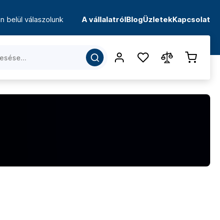
n belül válaszolunk
A vállalatról
Blog
Üzletek
Kapcsolat