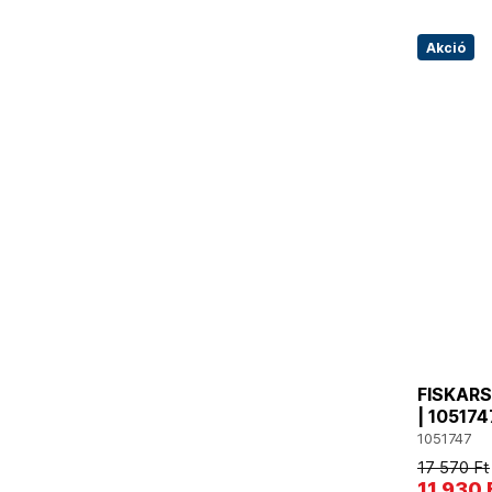
Akció
FISKARS
| 105174
1051747
17 570 Ft
11 930 