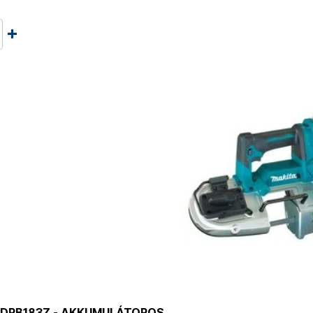
 DPB183Z - AKKUMULÁTOROS