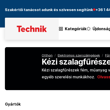
Szakértői tanácsot adunk és szívesen segítünk
+36 1 
Kategóriák
Újdonsá
Otthon
/
Elektromos szerszámgépek
/
Fű
Kézi szalagfűrész
Kézi szalagfűrészek fém, műanyag v
egyéb szerelési munkákhoz.
Olvas
Gyártók