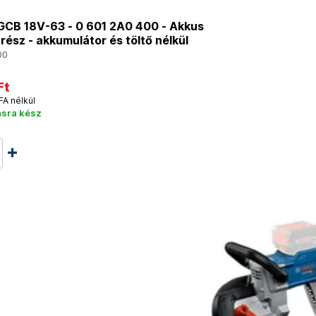
CB 18V-63 - 0 601 2A0 400 - Akkus
rész - akkumulátor és töltő nélkül
00
Ft
FA nélkül
ásra kész