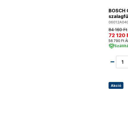
BOSCH G
szalagfű
06012A04
84 160 Ft
72 120 
56 790 Ft Á
Szállít
Akció