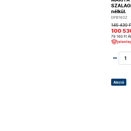
SZALAGF
nélkül.
DPB183Z
145 430 F
100 53
79 160 Ft Á
jelenle
Akció