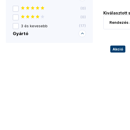
(
0
)
Kiválasztott 
(
0
)
3 és kevesebb
(
17
)
Gyártó
Akció