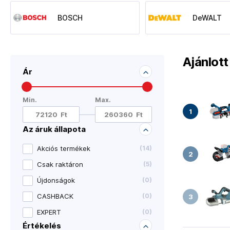
BOSCH
DeWALT
Ajánlot
Ár
Min.
Max.
Az áruk állapota
Akciós termékek
(
14
)
Csak raktáron
(
5
)
Újdonságok
(
0
)
CASHBACK
(
0
)
EXPERT
(
0
)
Értékelés