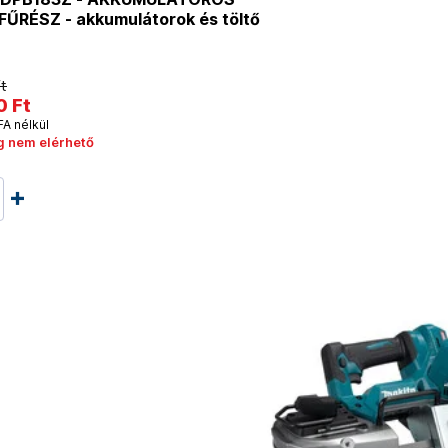
ŰRÉSZ - akkumulátorok és töltő
t
0 Ft
FA nélkül
g nem elérhető