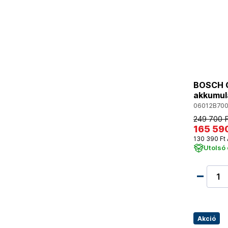
BOSCH G
akkumulá
06012B70
249 700 
165 590
130 390 Ft 
Utolsó
Akció