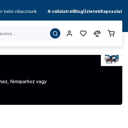
n belül válaszolunk
A vállalatról
Blog
Üzletek
Kapcsolat
shez, fémiparhoz vagy