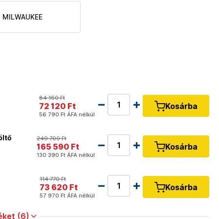
MILWAUKEE
84 160 Ft
72 120 Ft
Kosárba
56 790 Ft
ÁFA nélkül
öltő
249 700 Ft
165 590 Ft
Kosárba
130 390 Ft
ÁFA nélkül
114 770 Ft
73 620 Ft
Kosárba
57 970 Ft
ÁFA nélkül
ket (6)