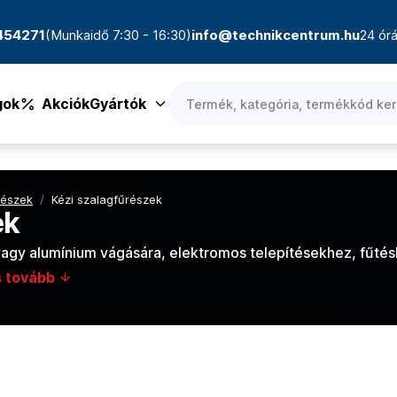
4454271
(Munkaidő 7:30 - 16:30)
info@technikcentrum.hu
24 órá
gok
Akciók
Gyártók
részek
/
Kézi szalagfűrészek
ek
agy alumínium vágására, elektromos telepítésekhez, fűté
s tovább