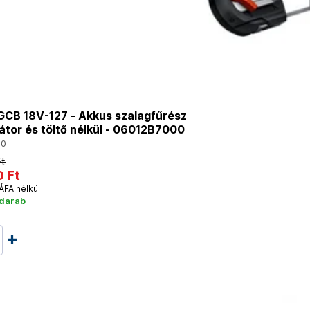
CB 18V-127 - Akkus szalagfűrész
tor és töltő nélkül - 06012B7000
00
Ft
 Ft
ÁFA nélkül
 darab