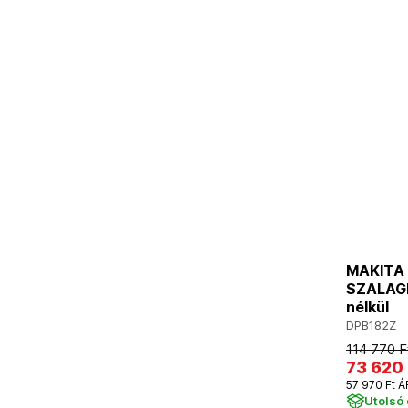
MAKITA
SZALAGF
nélkül
DPB182Z
114 770 F
73 620 
57 970 Ft Á
Utolsó