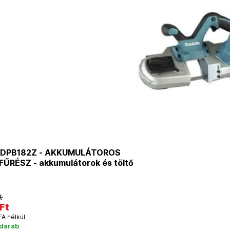
 DPB182Z - AKKUMULÁTOROS
ŰRÉSZ - akkumulátorok és töltő
t
Ft
FA nélkül
 darab