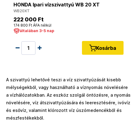
HONDA Ipari vízszivattyú WB 20 XT
WB20XT
222 000 Ft
174 800 Ft ÁFA nélkül
általában 3-5 nap
Kosárba
A szivattyú lehetővé teszi a víz szivattyúzását kisebb
mélységekből, vagy használható a víznyomás növelésére
a vízhálózatokban. Az eszköz szolgál öntözésre, a nyomás
növelésére, víz átszivattyúzására és leeresztésére, ivóvíz
és esővíz, valamint klórozott víz úszómedencékből és
mészfestékekből.