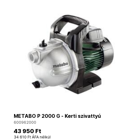
METABO P 2000 G - Kerti szivattyú
600962000
43 950 Ft
34 610 Ft ÁFA nélkül