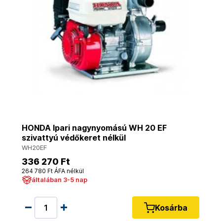
HONDA Ipari nagynyomású WH 20 EF
szivattyú védőkeret nélkül
WH20EF
336 270 Ft
264 780 Ft ÁFA nélkül
általában 3-5 nap
Kosárba