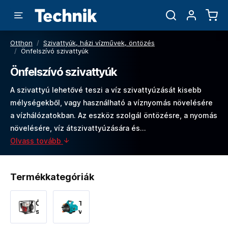
Otthon
/
Szivattyúk, házi vízművek, öntözés
/
Önfelszívó szivattyúk
Önfelszívó szivattyúk
A szivattyú lehetővé teszi a víz szivattyúzását kisebb
mélységekből, vagy használható a víznyomás növelésére
a vízhálózatokban. Az eszköz szolgál öntözésre, a nyomás
növelésére, víz átszivattyúzására és…
Olvass tovább
Termékkategóriák
Őnfelszívó
Tiszta
szennyvíz
vizes
szivattyúk
őnfelszívó
szivattyú