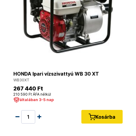
HONDA Ipari vízszivattyú WB 30 XT
WB30XT
267 440 Ft
210 590 Ft ÁFA nélkül
általában 3-5 nap
Kosárba