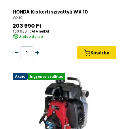
HONDA Kis kerti szivattyú WX 10
WX10
203 990 Ft
160 630 Ft ÁFA nélkül
Utolsó darab
Kosárba
Akció
Ingyenes szállítás