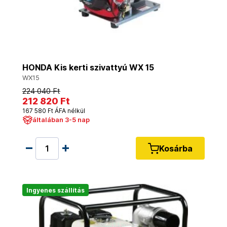
HONDA Kis kerti szivattyú WX 15
WX15
224 040 Ft
212 820 Ft
167 580 Ft ÁFA nélkül
általában 3-5 nap
Kosárba
Ingyenes szállítás