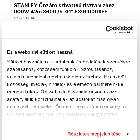
STANLEY Önzáró szivattyú tiszta vízhez
900W 42m 3600l/h. G1" SXGP900XFE
SXGP900XFE
53 500 Ft
45 640 Ft
35 940 Ft ÁFA nélkül
Rendelésre
Ez a weboldal sütiket használ
Kosárba
Sütiket használunk a tartalmak és hirdetések személyre
szabásához, közösségi funkciók biztosításához,
valamint weboldalforgalmunk elemzéséhez. Ezenkívül
közösségi média-, hirdető- és elemező partnereinkkel
Ingyenes szállítás
megosztjuk az Ön weboldalhasználatra vonatkozó
adatait, akik kombinálhatják az adatokat más olyan
adatokkal, amelyeket Ön adott meg számukra vagy az
Ön által használt más szolgáltatásokból gyűjtöttek.
Részletek megjelenítése