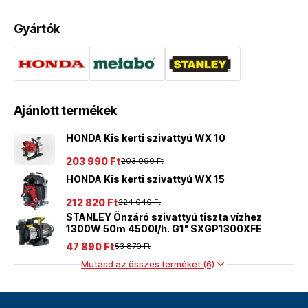
Gyártók
Ajánlott termékek
HONDA Kis kerti szivattyú WX 10
203 990 Ft
203 990 Ft
HONDA Kis kerti szivattyú WX 15
212 820 Ft
224 040 Ft
STANLEY Önzáró szivattyú tiszta vízhez
1300W 50m 4500l/h. G1" SXGP1300XFE
47 890 Ft
53 870 Ft
Mutasd az összes terméket (6)