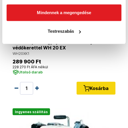
Mindennek a megengedése
Testreszabás
HONDA Ipari nagynyomású szivattyú
védőkerettel WH 20 EX
WH20XK1
289 900 Ft
228 270 Ft ÁFA nélkül
Utolsó darab
Kosárba
Ingyenes szállítás