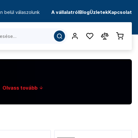
n belül válaszolunk
A vállalatról
Blog
Üzletek
Kapcsolat
.
Olvass tovább