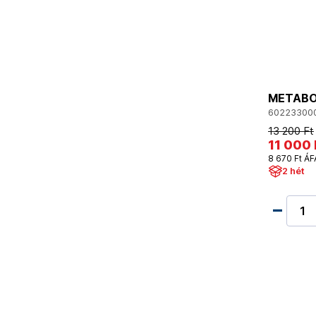
METABO
60223300
13 200 Ft
11 000 
8 670 Ft ÁF
2 hét