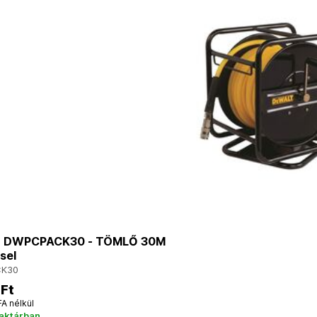
 DWPCPACK30 - TÖMLŐ 30M
sel
CK30
 Ft
FA nélkül
raktárban