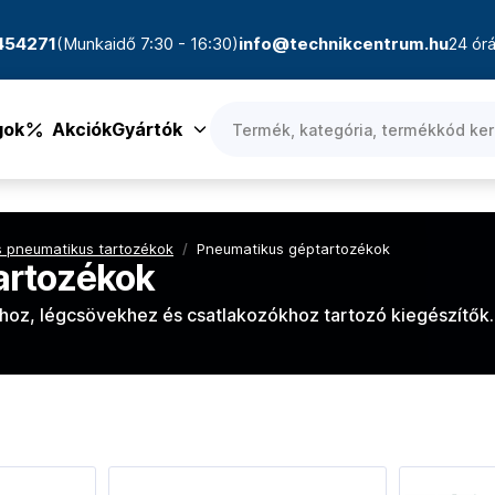
4454271
(Munkaidő 7:30 - 16:30)
info@technikcentrum.hu
24 órá
gok
Akciók
Gyártók
és pneumatikus tartozékok
/
Pneumatikus géptartozékok
artozékok
z, légcsövekhez és csatlakozókhoz tartozó kiegészítők