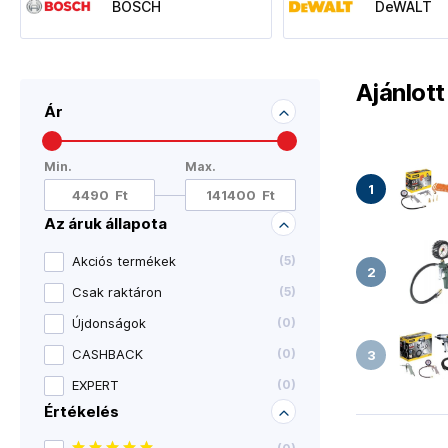
BOSCH
DeWALT
Ajánlot
Ár
Min.
Max.
Az áruk állapota
Akciós termékek
(
5
)
Csak raktáron
(
5
)
Újdonságok
(
0
)
CASHBACK
(
0
)
EXPERT
(
0
)
Értékelés