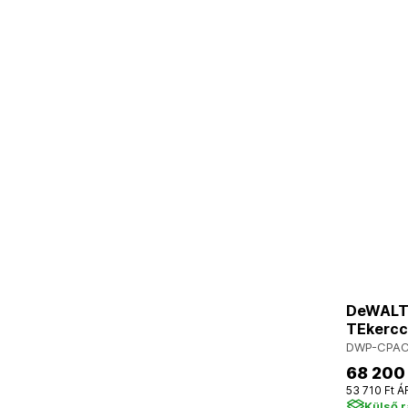
DeWALT
TEkercc
DWP-CPA
68 200
53 710 Ft Á
Külső 