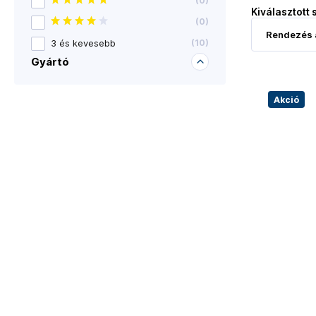
(
0
)
Kiválasztott 
(
0
)
3 és kevesebb
(
10
)
Gyártó
Akció