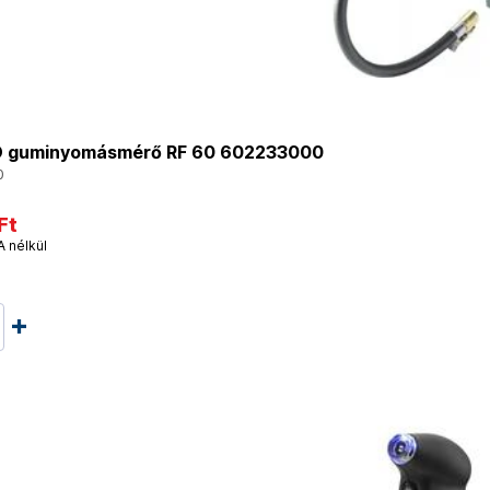
 guminyomásmérő RF 60 602233000
0
Ft
A nélkül