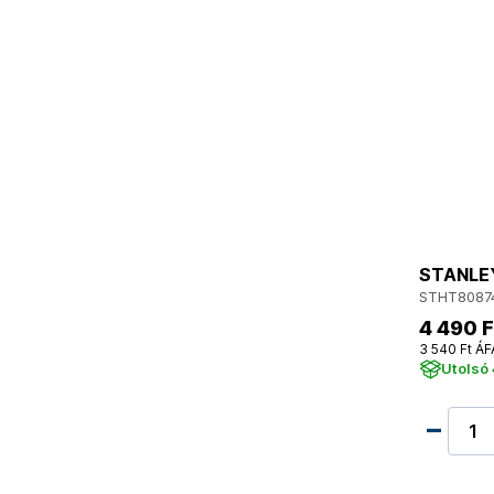
STANLEY
STHT8087
4 490 F
3 540 Ft ÁF
Utolsó