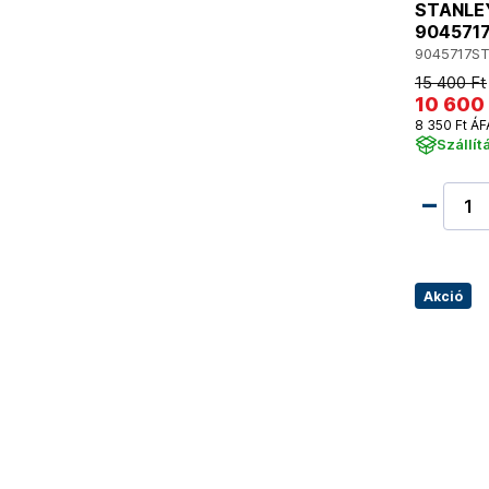
STANLEY
904571
9045717S
15 400 Ft
10 600 
8 350 Ft ÁF
Szállít
Akció