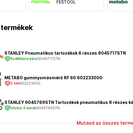
FESTOOL
t termékek
STANLEY Pneumatikus tartozékok 6 részes 9045717STN
Szállításra kész
9045717STN
METABO guminyomásmérő RF 60 602233000
2 hét
602233000
STANLEY 9045769STN Tartozékok pneumatikus 8 részes ké
Utolsó 4 darab
9045769STN
Mutasd az összes termé