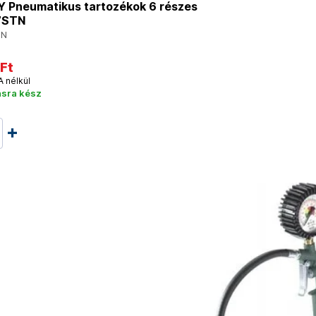
 Pneumatikus tartozékok 6 részes
7STN
TN
Ft
A nélkül
ásra kész