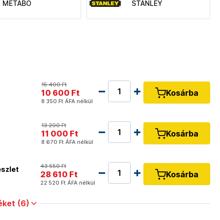
METABO
STANLEY
15 400 Ft
10 600 Ft
Kosárba
8 350 Ft
ÁFA nélkül
13 200 Ft
11 000 Ft
Kosárba
8 670 Ft
ÁFA nélkül
43 550 Ft
szlet
28 610 Ft
Kosárba
22 520 Ft
ÁFA nélkül
ket (6)