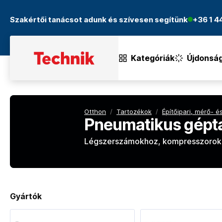
Szakértői tanácsot adunk és szívesen segítünk
+36 1 
Kategóriák
Újdonsá
Otthon
/
Tartozékok
/
Építőipari, mérő- 
Pneumatikus gépt
Légszerszámokhoz, kompresszorokho
Gyártók