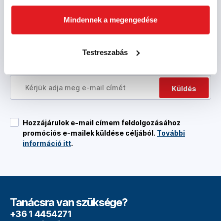
Semmilyen kéretlen és nem releváns ajánlat
Rendszeres információk az új akciókról és
Mindennek a megengedése
kedvezményekről
Hírlevél havonta legfeljebb egyszer az Ön
Testreszabás
postaládájába
Küldés
Hozzájárulok e-mail címem feldolgozásához
promóciós e-mailek küldése céljából.
További
információ itt
.
Tanácsra van szüksége?
+36 1 4454271