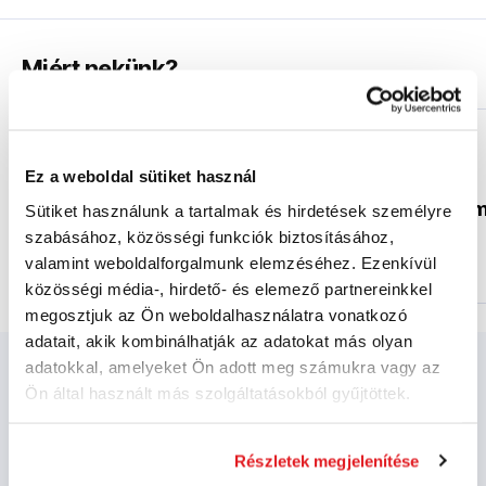
Miért nekünk?
Ez a weboldal sütiket használ
Több mint 30 év
Kiemelkedő szakm
Sütiket használunk a tartalmak és hirdetések személyre
tapasztalat az Ön
tanácsadás
szabásához, közösségi funkciók biztosításához,
szolgálatában
termékek terén
valamint weboldalforgalmunk elemzéséhez. Ezenkívül
közösségi média-, hirdető- és elemező partnereinkkel
megosztjuk az Ön weboldalhasználatra vonatkozó
adatait, akik kombinálhatják az adatokat más olyan
adatokkal, amelyeket Ön adott meg számukra vagy az
Ön által használt más szolgáltatásokból gyűjtöttek.
Különleges ajánlatok
kizárólag
feliratkozóknak
Részletek megjelenítése