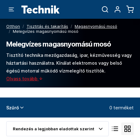
Otthon
/
Tisztitás és takarítás
/
Magasnyomású mosó
/
Melegvízes magasnyomású mosó
Melegvízes magasnyomású mosó
Tisztító technika mezőgazdaság, ipar, kézművesség vagy
háztartási használatra. Kínálat elektromos vagy belső
égésű motorral működő vízmelegítő tisztítók.
Olvass tovább
0 terméket
Szűrő