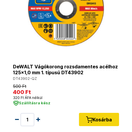
DeWALT Vágókorong rozsdamentes acélhoz
125x1,0 mm 1. típusú DT43902
DT43902-QZ
500 Ft
400 Ft
320 Ft ÁFA nélkül
Szállításra kész
Kosárba