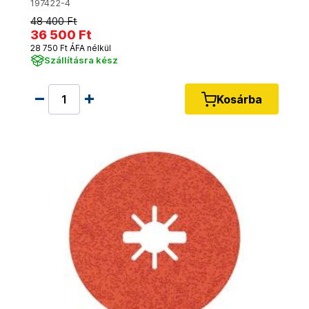
197422-4
48 400 Ft
36 500 Ft
28 750 Ft ÁFA nélkül
Szállításra kész
Kosárba