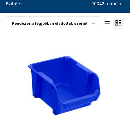
10042 terméket
Szűrő