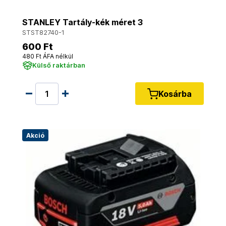
STANLEY Tartály-kék méret 3
STST82740-1
600 Ft
480 Ft ÁFA nélkül
Külső raktárban
Kosárba
Akció