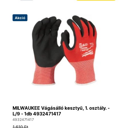
Akció
MILWAUKEE Vágásálló kesztyű, 1. osztály. -
L/9 - 1db 4932471417
4932471417
1 610 Ft