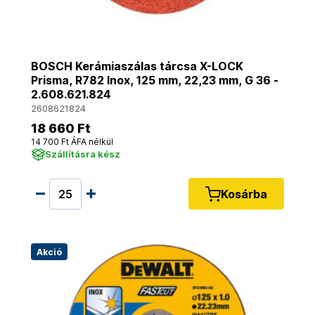
BOSCH Kerámiaszálas tárcsa X-LOCK
Prisma, R782 Inox, 125 mm, 22,23 mm, G 36 -
2.608.621.824
2608621824
18 660 Ft
14 700 Ft ÁFA nélkül
Szállításra kész
Kosárba
Akció