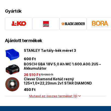
géptartozékok
Gyártók
Ajánlott termékek
STANLEY Tartály-kék méret 3
600 Ft
BOSCH GBA 18V 5,0 Ah MC 1.600.A00.2U5 –
Akkumulátor
26 510 Ft
73 580 Ft
Clever Diamond Kotúč rezný
125x1,0x22,23mm 2v1 STAR DIAMOND
450 Ft
Mutasd az összes terméket (6)