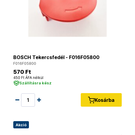
BOSCH Tekercsfedél - F016F05800
F016F05800
570 Ft
450 Ft ÁFA nélkül
Szállításra kész
Kosárba
Akció