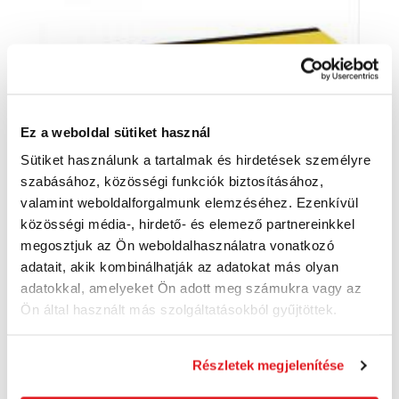
Ez a weboldal sütiket használ
Sütiket használunk a tartalmak és hirdetések személyre
szabásához, közösségi funkciók biztosításához,
valamint weboldalforgalmunk elemzéséhez. Ezenkívül
közösségi média-, hirdető- és elemező partnereinkkel
megosztjuk az Ön weboldalhasználatra vonatkozó
DeWALT CSAVAROK GIPSZkartonhoz 25X3,5
adatait, akik kombinálhatják az adatokat más olyan
1000 DB fémprofilokhoz DWF4000250
DWF4000250
adatokkal, amelyeket Ön adott meg számukra vagy az
Ön által használt más szolgáltatásokból gyűjtöttek.
6 550 Ft
5 580 Ft
4 400 Ft ÁFA nélkül
Szállításra kész
Részletek megjelenítése