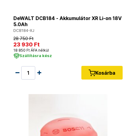
DeWALT DCB184 - Akkumulátor XR Li-on 18V
5.0Ah
DCB184-XJ
28 750 Ft
23 930 Ft
18 850 Ft ÁFA nélkül
Szállításra kész
Kosárba