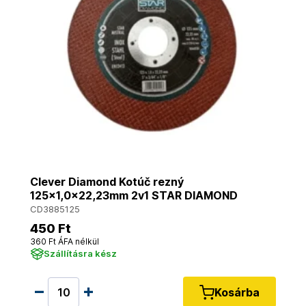
Clever Diamond Kotúč rezný
125x1,0x22,23mm 2v1 STAR DIAMOND
CD3885125
450 Ft
360 Ft ÁFA nélkül
Szállításra kész
Kosárba