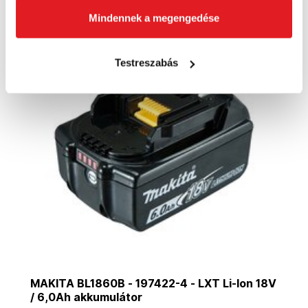
Kosárba
Mindennek a megengedése
Testreszabás
Akció
MAKITA BL1860B - 197422-4 - LXT Li-Ion 18V
/ 6,0Ah akkumulátor