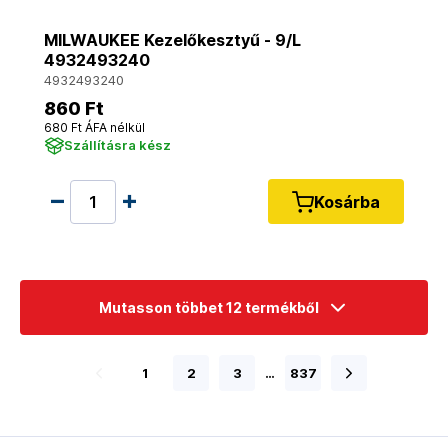
MILWAUKEE Kezelőkesztyű - 9/L
4932493240
4932493240
860 Ft
680 Ft ÁFA nélkül
Szállításra kész
Kosárba
Mutasson többet 12 termékből
1
2
3
…
837