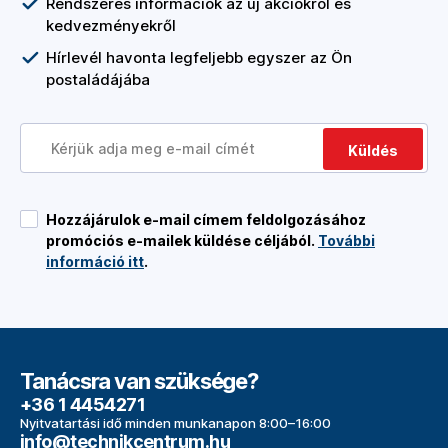
Rendszeres információk az új akciókról és
kedvezményekről
Hírlevél havonta legfeljebb egyszer az Ön
postaládájába
Küldés
Hozzájárulok e-mail címem feldolgozásához
promóciós e-mailek küldése céljából.
További
információ itt
.
Tanácsra van szüksége?
+36 1 4454271
Nyitvatartási idő minden munkanapon 8:00–16:00
info@technikcentrum.hu