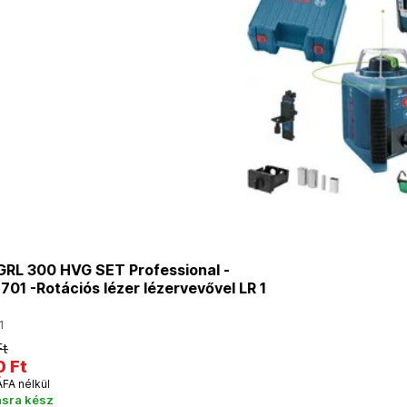
RL 300 HVG SET Professional -
01 -Rotációs lézer lézervevővel LR 1
1
Ft
0 Ft
ÁFA nélkül
ásra kész