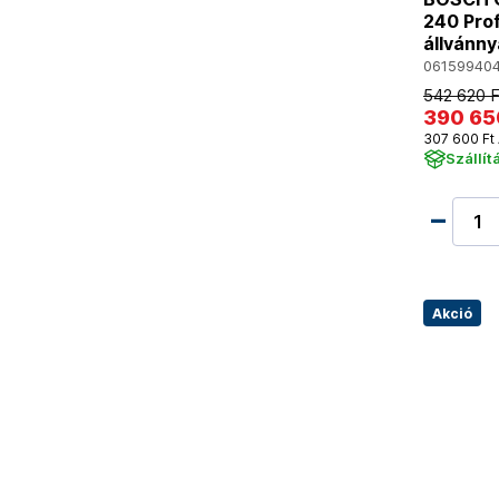
240 Prof
állvánny
06159940
542 620 F
390 65
307 600 Ft 
Szállít
Akció