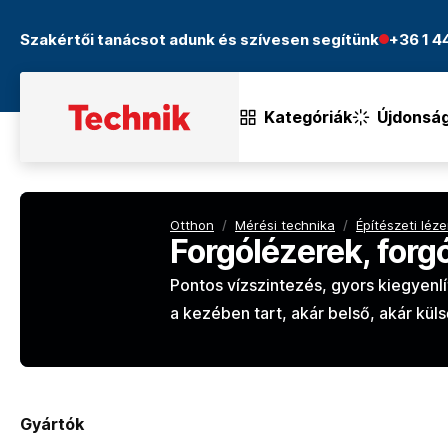
Szakértői tanácsot adunk és szívesen segítünk
+36 1 
Kategóriák
Újdonsá
Otthon
/
Mérési technika
/
Építészeti léz
Forgólézerek, forg
Pontos vízszintezés, gyors kiegyenl
a kezében tart, akár belső, akár kül
Gyártók