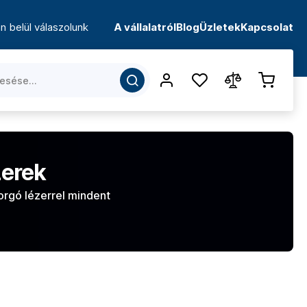
n belül válaszolunk
A vállalatról
Blog
Üzletek
Kapcsolat
zerek
orgó lézerrel mindent