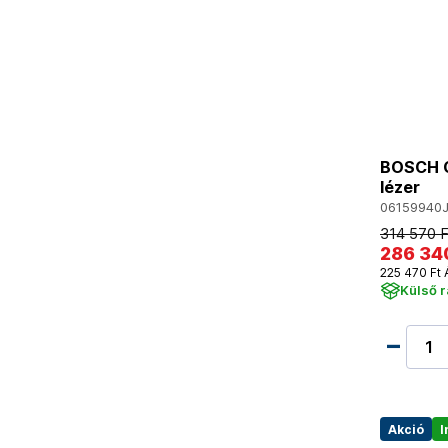
BOSCH G
lézer
06159940
314 570 F
286 34
225 470 Ft 
Külső 
Akció
I