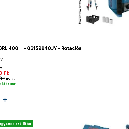
RL 400 H - 06159940JY - Rotációs
JY
t
0 Ft
ÁFA nélkül
raktárban
ngyenes szállítás