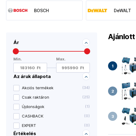
BOSCH
DeWALT
Ajánlot
Ár
Min.
Max.
Az áruk állapota
Akciós termékek
(
34
)
Csak raktáron
(
25
)
Újdonságok
(
1
)
CASHBACK
(
0
)
EXPERT
(
0
)
Értékelés