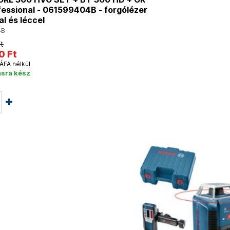
essional - 061599404B - forgólézer
al és léccel
4B
t
0 Ft
ÁFA nélkül
ásra kész