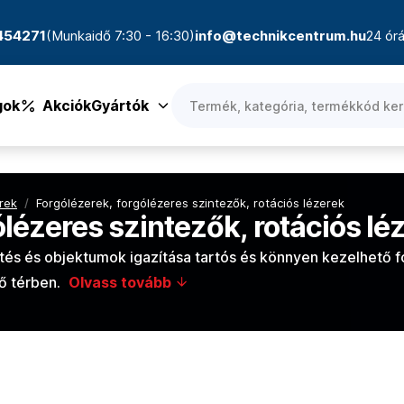
4454271
(Munkaidő 7:30 - 16:30)
info@technikcentrum.hu
24 órá
gok
Akciók
Gyártók
erek
/
Forgólézerek, forgólézeres szintezők, rotációs lézerek
ólézeres szintezők, rotációs lé
ítés és objektumok igazítása tartós és könnyen kezelhető f
ső térben.
Olvass tovább