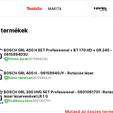
MAKITA
t termékek
BOSCH GRL 400 H SET Professional + BT 170 HD + GR 240 -
061599403U
Utolsó darab
061599403U
BOSCH GRL 400 H - 06159940JY - Rotációs lézer
Külső raktárban
06159940JY
BOSCH GRL 300 HVG SET Professional - 0601061701 -Rotác
lézer lézervevővel LR 1 G
Szállításra kész
0601061701
Mutasd az összes termé