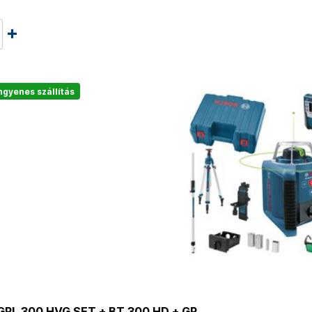
ngyenes szállítás
RL 300 HVG SET + BT 300 HD + GR