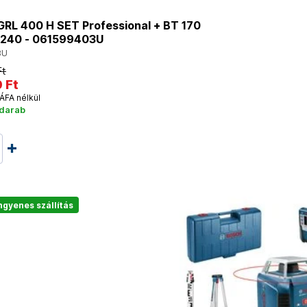
RL 400 H SET Professional + BT 170
 240 - 061599403U
3U
Ft
 Ft
ÁFA nélkül
 darab
ngyenes szállítás