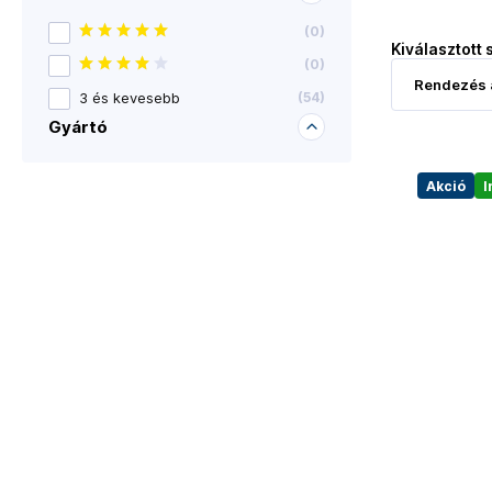
(
0
)
Kiválasztott 
(
0
)
3 és kevesebb
(
54
)
Gyártó
Akció
I