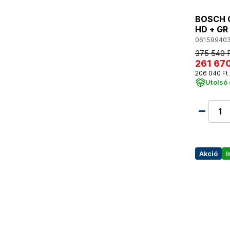
BOSCH G
HD + GR
06159940
375 540 
261 670
206 040 Ft 
Utolsó
Akció
I