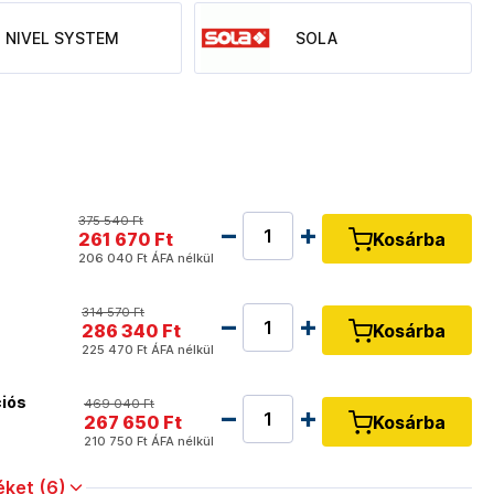
NIVEL SYSTEM
SOLA
375 540 Ft
261 670 Ft
Kosárba
206 040 Ft
ÁFA nélkül
314 570 Ft
286 340 Ft
Kosárba
225 470 Ft
ÁFA nélkül
iós
469 040 Ft
267 650 Ft
Kosárba
210 750 Ft
ÁFA nélkül
ket (6)