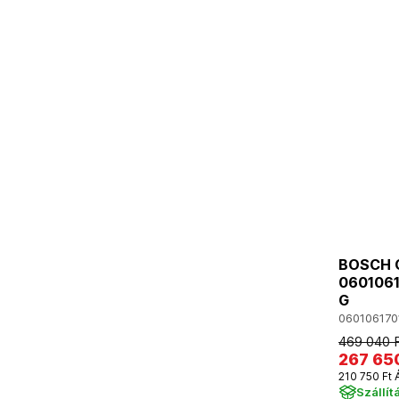
BOSCH G
06010617
G
060106170
469 040 
267 65
210 750 Ft 
Szállít