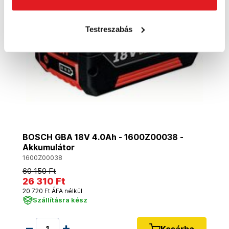
Testreszabás
BOSCH GBA 18V 4.0Ah - 1600Z00038 -
Akkumulátor
1600Z00038
60 150 Ft
26 310 Ft
20 720 Ft ÁFA nélkül
Szállításra kész
Kosárba