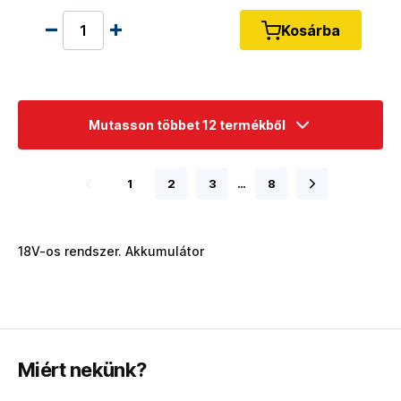
Kosárba
Mutasson többet 12 termékből
1
2
3
…
8
18V-os rendszer. Akkumulátor
Miért nekünk?