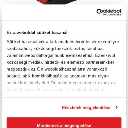
Ez a weboldal sütiket használ
BOSCH ProCORE18V 12,0 Ah - 1600 A01 6GU
Sütiket használunk a tartalmak és hirdetések személyre
- Akkumulátor
szabásához, közösségi funkciók biztosításához,
1600A016GU
valamint weboldalforgalmunk elemzéséhez. Ezenkívül
107 870 Ft
közösségi média-, hirdető- és elemező partnereinkkel
88 030 Ft
megosztjuk az Ön weboldalhasználatra vonatkozó
69 320 Ft ÁFA nélkül
Szállításra kész
adatait, akik kombinálhatják az adatokat más olyan
adatokkal, amelyeket Ön adott meg számukra vagy az
Ön által használt más szolgáltatásokból gyűjtöttek.
Kosárba
Részletek megjelenítése
Akció
Mindennek a megengedése