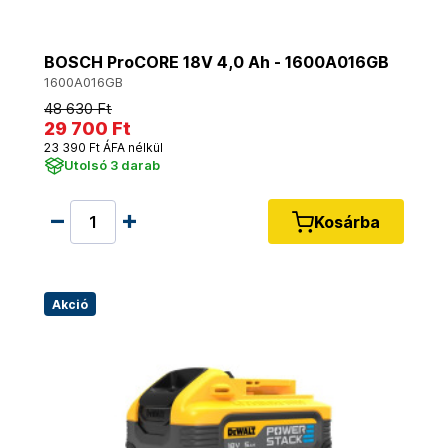
BOSCH ProCORE 18V 4,0 Ah - 1600A016GB
1600A016GB
48 630 Ft
29 700 Ft
23 390 Ft ÁFA nélkül
Utolsó 3 darab
Kosárba
Akció