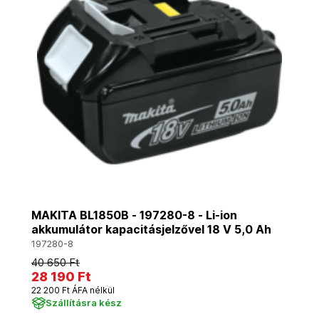
MAKITA BL1850B - 197280-8 - Li-ion
akkumulátor kapacitásjelzővel 18 V 5,0 Ah
197280-8
40 650 Ft
28 190 Ft
22 200 Ft ÁFA nélkül
Szállításra kész