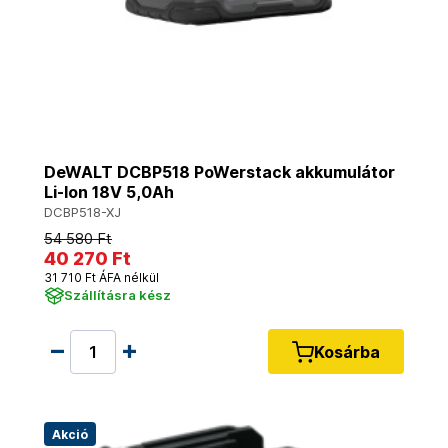
DeWALT DCBP518 PoWerstack akkumulátor
Li-Ion 18V 5,0Ah
DCBP518-XJ
54 580 Ft
40 270 Ft
31 710 Ft ÁFA nélkül
Szállításra kész
Kosárba
Akció