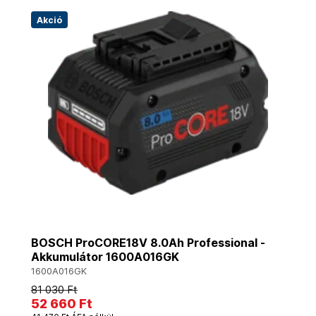
Akció
BOSCH ProCORE18V 8.0Ah Professional -
Akkumulátor 1600A016GK
1600A016GK
81 030 Ft
52 660 Ft