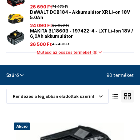
26 690 Ft
74 070 Ft
DeWALT DCB184 - Akkumulátor XR Li-on 18V
5.0Ah
24 090 Ft
28 950 Ft
MAKITA BL1860B - 197422-4 - LXT Li-Ion 18V /
6,0Ah akkumulátor
36 500 Ft
48 400 Ft
Mutasd az összes terméket (6)
90 terméket
Szűrő
Akció