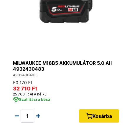
MILWAUKEE M18B5 AKKUMULÁTOR 5.0 AH
4932430483
4932430483
50 170 Ft
32 710 Ft
25 760 Ft ÁFA nélkül
Szállításra kész
Kosárba