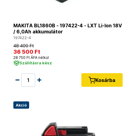
MAKITA BL1860B - 197422-4 - LXT Li-Ion 18V
/ 6,0Ah akkumulátor
197422-4
48 400 Ft
36 500 Ft
28 750 Ft ÁFA nélkül
Szállításra kész
Kosárba
Akció