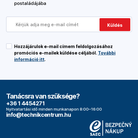
postaládájába
Küldés
Hozzájárulok e-mail címem feldolgozásához
promóciós e-mailek küldése céljából.
További
információ itt
.
Tanácsra van szüksége?
+36 1 4454271
Nyitvatartási idő minden munkanapon 8:00–16:00
info@technikcentrum.hu