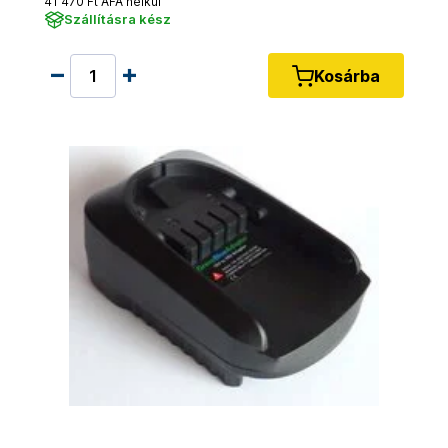
41 470 Ft ÁFA nélkül
Szállításra kész
Kosárba