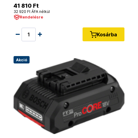
41 810 Ft
32 920 Ft ÁFA nélkül
Rendelésre
Kosárba
Akció