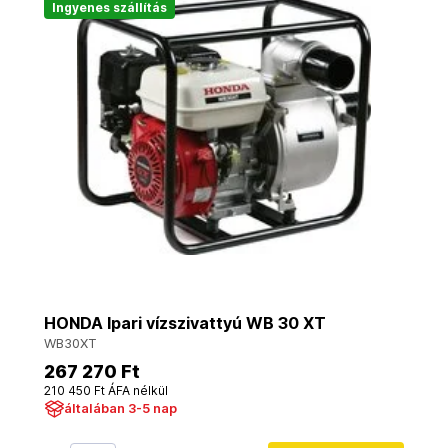
Ingyenes szállítás
HONDA Ipari vízszivattyú WB 30 XT
WB30XT
267 270 Ft
210 450 Ft ÁFA nélkül
általában 3-5 nap