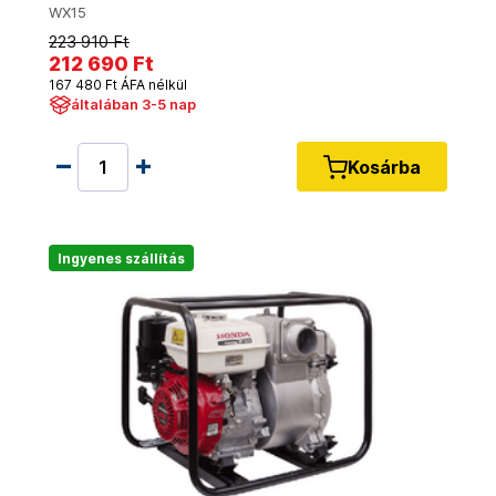
WX15
223 910 Ft
212 690 Ft
167 480 Ft ÁFA nélkül
általában 3-5 nap
Kosárba
Ingyenes szállítás