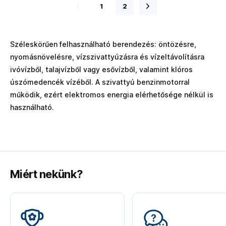
1
2
Széleskörűen felhasználható berendezés: öntözésre,
nyomásnövelésre, vízszivattyúzásra és vízeltávolításra
ivóvízből, talajvízből vagy esővízből, valamint klóros
úszómedencék vízéből. A szivattyú benzinmotorral
működik, ezért elektromos energia elérhetősége nélkül is
használható.
Miért nekünk?