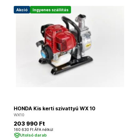
Akció
Ingyenes szállítás
HONDA Kis kerti szivattyú WX 10
WX10
203 990 Ft
160 630 Ft ÁFA nélkül
Utolsó darab