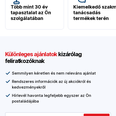
Több mint 30 év
Kiemelkedő szakm
tapasztalat az Ön
tanácsadás
szolgálatában
termékek terén
Különleges ajánlatok
kizárólag
feliratkozóknak
Semmilyen kéretlen és nem releváns ajánlat
Rendszeres információk az új akciókról és
kedvezményekről
Hírlevél havonta legfeljebb egyszer az Ön
postaládájába