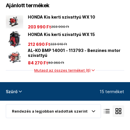
Ajánlott termékek
HONDA Kis kerti szivattyú WX 10
203 990 Ft
203 990 Ft
HONDA Kis kerti szivattyú WX 15
212 690 Ft
223 910 Ft
AL-KO BMP 14001 - 113793 - Benzines motor
szivattyú
84 270 Ft
89 360 Ft
Mutasd az összes terméket (6)
15 terméket
Szűrő