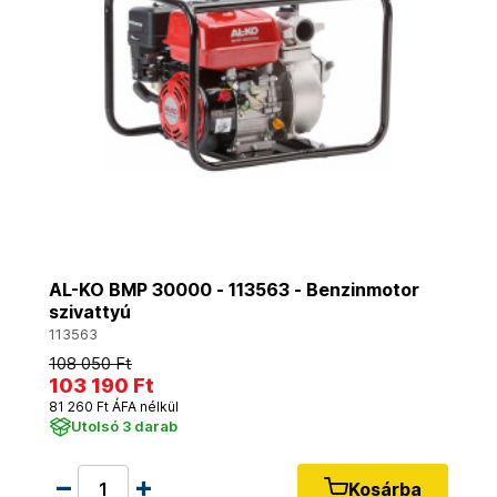
AL-KO BMP 30000 - 113563 - Benzinmotor
szivattyú
113563
108 050 Ft
103 190 Ft
81 260 Ft ÁFA nélkül
Utolsó 3 darab
Kosárba