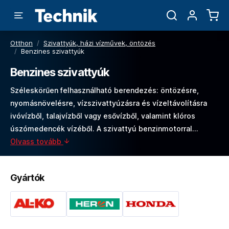
Otthon
/
Szivattyúk, házi vízművek, öntözés
/
Benzines szivattyúk
Benzines szivattyúk
Széleskörűen felhasználható berendezés: öntözésre,
nyomásnövelésre, vízszivattyúzásra és vízeltávolításra
ivóvízből, talajvízből vagy esővízből, valamint klóros
úszómedencék vízéből. A szivattyú benzinmotorral…
Olvass tovább
Gyártók