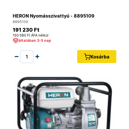
HERON Nyomásszivattyú - 8895109
8895109
191 230 Ft
150 580 Ft ÁFA nélkül
általában 3-5 nap
Kosárba