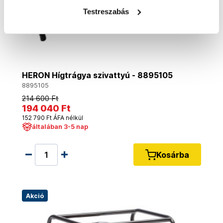
Testreszabás
HERON Hígtrágya szivattyú - 8895105
8895105
214 600 Ft
194 040 Ft
152 790 Ft ÁFA nélkül
általában 3-5 nap
Kosárba
Akció