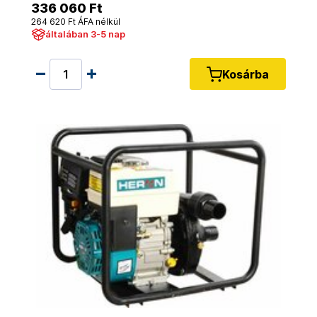
336 060 Ft
264 620 Ft ÁFA nélkül
általában 3-5 nap
Kosárba