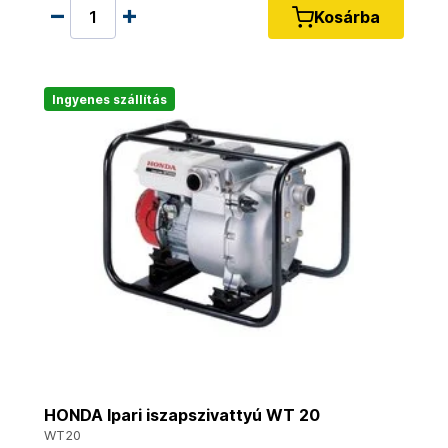
Kosárba
Ingyenes szállítás
HONDA Ipari iszapszivattyú WT 20
WT20