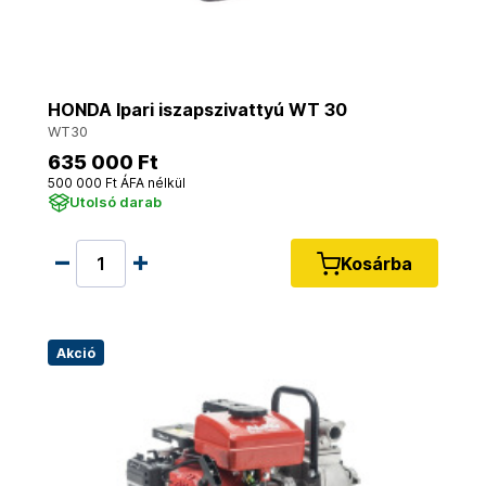
HONDA Ipari iszapszivattyú WT 30
WT30
635 000 Ft
500 000 Ft ÁFA nélkül
Utolsó darab
Kosárba
Akció