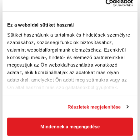
HONDA Ipari iszapszivattyú WT 40
Ez a weboldal sütiket használ
WT40
1 065 450 Ft
Sütiket használunk a tartalmak és hirdetések személyre
838 940 Ft ÁFA nélkül
szabásához, közösségi funkciók biztosításához,
Utolsó 2 darab
valamint weboldalforgalmunk elemzéséhez. Ezenkívül
közösségi média-, hirdető- és elemező partnereinkkel
Kosárba
megosztjuk az Ön weboldalhasználatra vonatkozó
adatait, akik kombinálhatják az adatokat más olyan
adatokkal, amelyeket Ön adott meg számukra vagy az
Ön által használt más szolgáltatásokból gyűjtöttek.
Akció
Részletek megjelenítése
Mindennek a megengedése