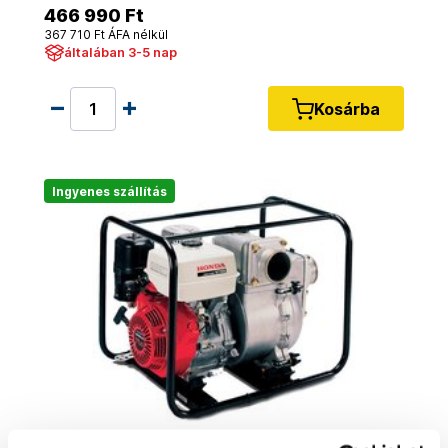
466 990 Ft
367 710 Ft ÁFA nélkül
általában 3-5 nap
Kosárba
Ingyenes szállítás