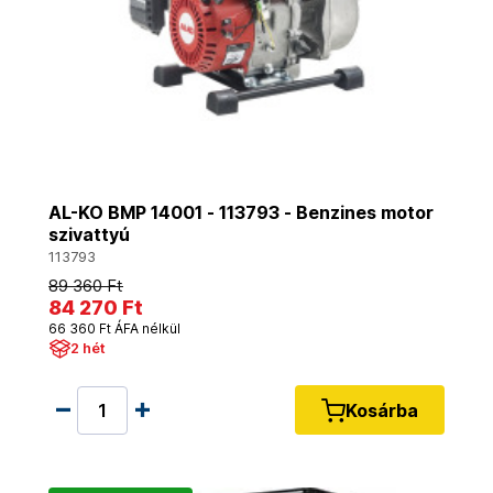
AL-KO BMP 14001 - 113793 - Benzines motor
szivattyú
113793
89 360 Ft
84 270 Ft
66 360 Ft ÁFA nélkül
2 hét
Kosárba