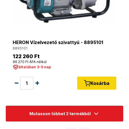
HERON Vízelvezető szivattyú - 8895101
8895101
122 260 Ft
96 270 Ft ÁFA nélkül
általában 3-5 nap
Kosárba
Mutasson többet 3 termékből