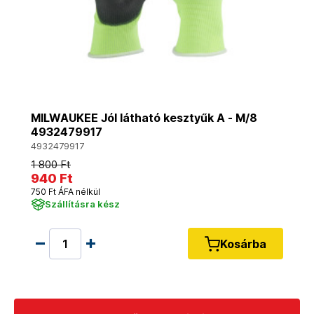
MILWAUKEE Jól látható kesztyűk A - M/8
4932479917
4932479917
1 800 Ft
940 Ft
750 Ft ÁFA nélkül
Szállításra kész
Kosárba