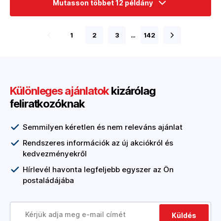
Mutasson többet 12 példány
1
2
3
…
142
Különleges ajánlatok
kizárólag
feliratkozóknak
Semmilyen kéretlen és nem releváns ajánlat
Rendszeres információk az új akciókról és
kedvezményekről
Hírlevél havonta legfeljebb egyszer az Ön
postaládájába
Küldés