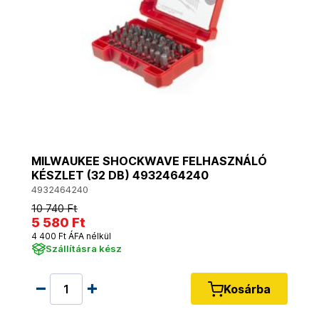
MILWAUKEE SHOCKWAVE FELHASZNÁLÓ
KÉSZLET (32 DB) 4932464240
4932464240
10 740 Ft
5 580 Ft
4 400 Ft ÁFA nélkül
Szállításra kész
Kosárba