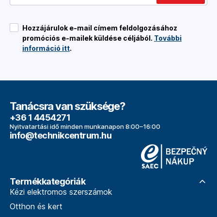
Hozzájárulok e-mail címem feldolgozásához
promóciós e-mailek küldése céljából.
További
információ itt
.
Tanácsra van szüksége?
+36 1 4454271
Nyitvatartási idő minden munkanapon 8:00–16:00
info@technikcentrum.hu
Termékkategóriák
Kézi elektromos szerszámok
Otthon és kert