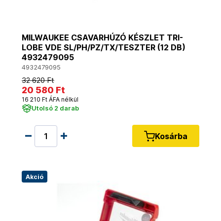
MILWAUKEE CSAVARHÚZÓ KÉSZLET TRI-
LOBE VDE SL/PH/PZ/TX/TESZTER (12 DB)
4932479095
4932479095
32 620 Ft
20 580 Ft
16 210 Ft ÁFA nélkül
Utolsó 2 darab
Kosárba
Akció