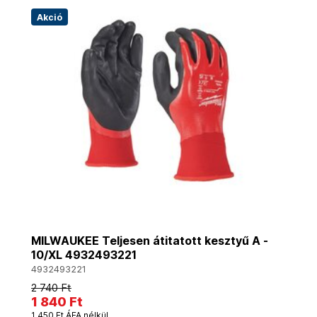
Akció
MILWAUKEE Teljesen átitatott kesztyű A -
10/XL 4932493221
4932493221
2 740 Ft
1 840 Ft
1 450 Ft ÁFA nélkül