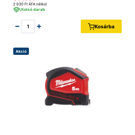
2 930 Ft ÁFA nélkül
Utolsó darab
Kosárba
Akció