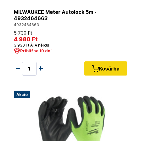
MILWAUKEE Meter Autolock 5m -
4932464663
4932464663
5 730 Ft
4 980 Ft
3 930 Ft ÁFA nélkül
Približne 10 dní
Kosárba
Akció