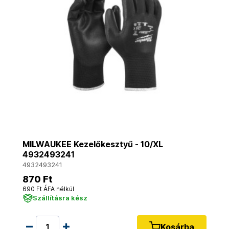
MILWAUKEE Kezelőkesztyű - 10/XL
4932493241
4932493241
870 Ft
690 Ft ÁFA nélkül
Szállításra kész
Kosárba