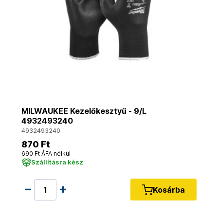
MILWAUKEE Kezelőkesztyű - 9/L
4932493240
4932493240
870 Ft
690 Ft ÁFA nélkül
Szállításra kész
Kosárba