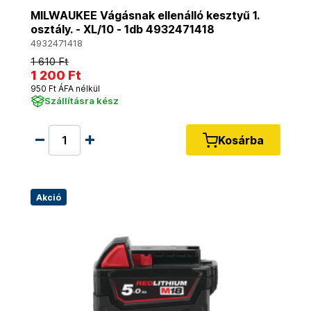
MILWAUKEE Vágásnak ellenálló kesztyű 1.
osztály. - XL/10 - 1db 4932471418
4932471418
1 610 Ft
1 200 Ft
950 Ft ÁFA nélkül
Szállításra kész
Kosárba
Akció