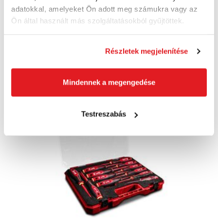
7 640 Ft
adatokkal, amelyeket Ön adott meg számukra vagy az
7 450 Ft
Ön által használt más szolgáltatásokból gyűjtöttek.
5 870 Ft ÁFA nélkül
Utolsó darab
Részletek megjelenítése
Kosárba
Mindennek a megengedése
Akció
Testreszabás