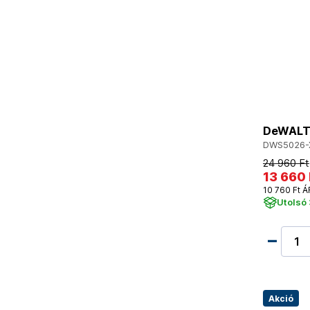
DeWALT
DWS5026-
24 960 Ft
13 660 
10 760 Ft Á
Utolsó 
Akció