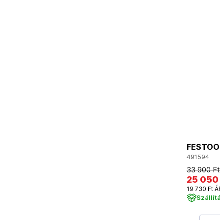
FESTOOL
491594
33 900 Ft
25 050
19 730 Ft Á
Szállít