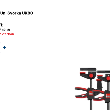
Uni Svorka UK80
Ft
A nélkül
raktárban