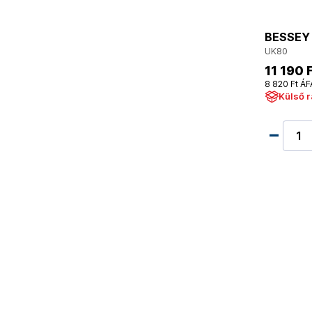
BESSEY 
UK80
11 190 
8 820 Ft ÁF
Külső 