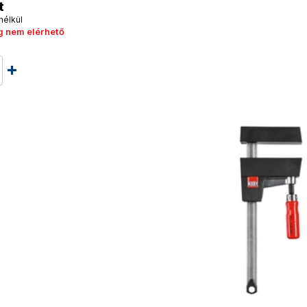
t
nélkül
g nem elérhető