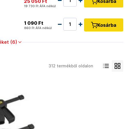
25 050 Ft
Kosárba
19 730 Ft
ÁFA nélkül
1 090 Ft
Kosárba
860 Ft
ÁFA nélkül
ket (6)
312 termékből oldalon