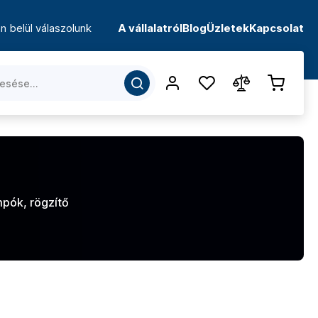
n belül válaszolunk
A vállalatról
Blog
Üzletek
Kapcsolat
mpók, rögzítő