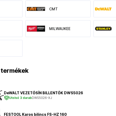
CMT
MILWAUKEE
t termékek
DeWALT VEZETŐSÍN BILLENTŐK DWS5026
Utolsó 3 darab
DWS5026-XJ
FESTOOL Karos bilincs FS-HZ 160