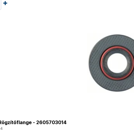
ögzítőflange - 2605703014
14