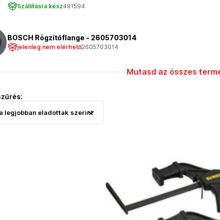
Szállításra kész
491594
BOSCH Rögzítőflange - 2605703014
jelenleg nem elérhető
2605703014
Mutasd az összes termé
szűrés: