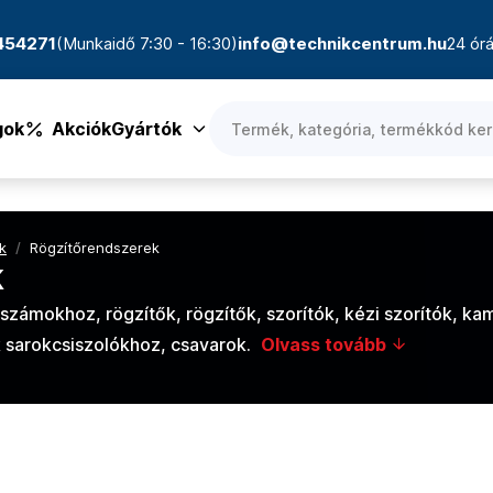
4454271
(Munkaidő 7:30 - 16:30)
info@technikcentrum.hu
24 órá
gok
Akciók
Gyártók
k
/
Rögzítőrendszerek
k
zámokhoz, rögzítők, rögzítők, szorítók, kézi szorítók, ka
 sarokcsiszolókhoz, csavarok.
Olvass tovább