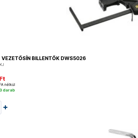
 VEZETŐSÍN BILLENTŐK DWS5026
XJ
Ft
FA nélkül
3 darab