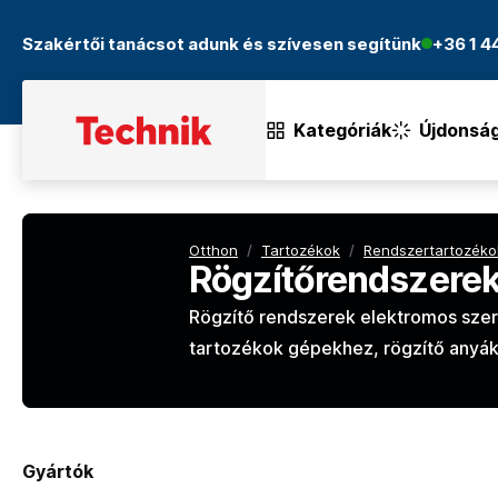
Szakértői tanácsot adunk és szívesen segítünk
+36 1 
Kategóriák
Újdonsá
Otthon
/
Tartozékok
/
Rendszertartozéko
Rögzítőrendszere
Rögzítő rendszerek elektromos szers
tartozékok gépekhez, rögzítő anyák
Gyártók