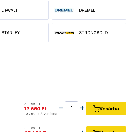
DeWALT
DREMEL
STANLEY
STRONGBOLD
24 960 Ft
13 660 Ft
Kosárba
10 760 Ft
ÁFA nélkül
33 900 Ft