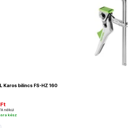
 Karos bilincs FS-HZ 160
 Ft
FA nélkül
ásra kész