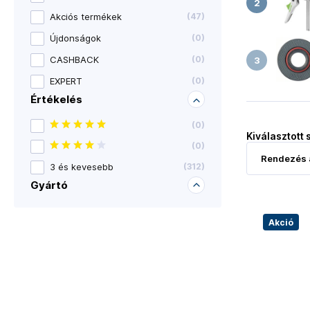
Akciós termékek
(
47
)
Újdonságok
(
0
)
CASHBACK
(
0
)
EXPERT
(
0
)
Értékelés
(
0
)
Kiválasztott 
(
0
)
3 és kevesebb
(
312
)
Gyártó
Akció