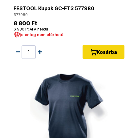
FESTOOL Kupak GC-FT3 577980
577980
8 800 Ft
6 930 Ft ÁFA nélkül
jelenleg nem elérhető
Kosárba