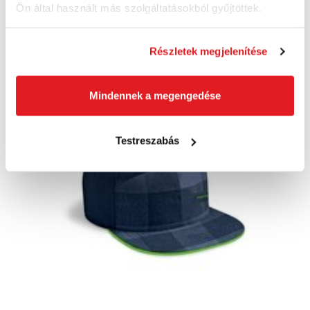
59 470 Ft ÁFA nélkül
Ön által használt más szolgáltatásokból gyűjtöttek.
Približne 10 dní
Részletek megjelenítése
Kosárba
Mindennek a megengedése
Testreszabás