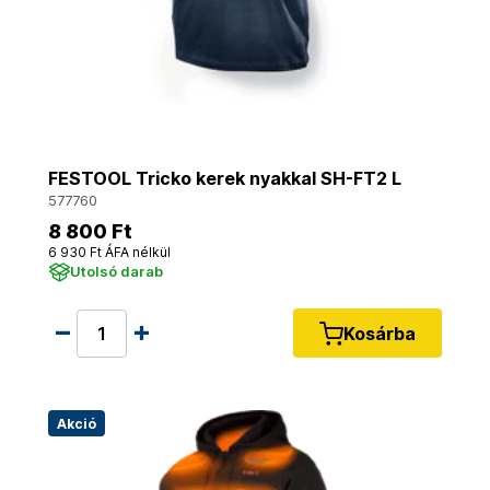
FESTOOL Tricko kerek nyakkal SH-FT2 L
577760
8 800 Ft
6 930 Ft ÁFA nélkül
Utolsó darab
Kosárba
Akció