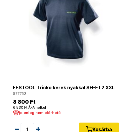
FESTOOL Tricko kerek nyakkal SH-FT2 XXL
577762
8 800 Ft
6 930 Ft ÁFA nélkül
jelenleg nem elérhető
Kosárba