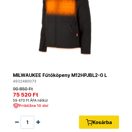
MILWAUKEE Fűtőköpeny M12HPJBL2-0 L
4932480073
90 850 Ft
75 520 Ft
59 470 Ft ÁFA nélkül
Približne 10 dní
Kosárba