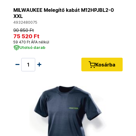
MILWAUKEE Melegítő kabát M12HPJBL2-0
XXL
4932480075
90 850 Ft
75 520 Ft
59 470 Ft ÁFA nélkül
Utolsó darab
Kosárba