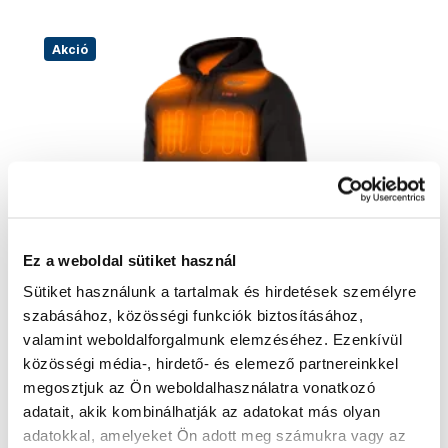
Akció
Ez a weboldal sütiket használ
Sütiket használunk a tartalmak és hirdetések személyre
szabásához, közösségi funkciók biztosításához,
valamint weboldalforgalmunk elemzéséhez. Ezenkívül
közösségi média-, hirdető- és elemező partnereinkkel
MILWAUKEE Melegítő kabát M12HPJBL2-0 XL
4932480074
megosztjuk az Ön weboldalhasználatra vonatkozó
90 850 Ft
adatait, akik kombinálhatják az adatokat más olyan
75 520 Ft
adatokkal, amelyeket Ön adott meg számukra vagy az