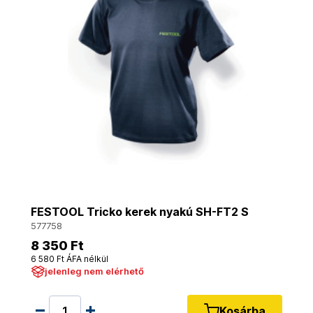
FESTOOL Tricko kerek nyakú SH-FT2 S
577758
8 350 Ft
6 580 Ft ÁFA nélkül
jelenleg nem elérhető
Kosárba