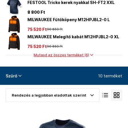
FESTOOL Tricko kerek nyakkal SH-FT2 XXL
8 800 Ft
MILWAUKEE Fűtőköpeny M12HPJBL2-0 L
75 520 Ft
90 850 Ft
MILWAUKEE Melegítő kabát M12HPJBL2-0 XL
75 520 Ft
90 850 Ft
Mutasd az összes terméket (6)
10 terméket
Szűrő