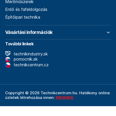
Mérőműszerek
Erdő és fafeldolgozás
Építőipari technika
Vásárlási információk
További linkek
technikindustry.sk
pomocnik.sk
technikcentrum.cz
Copyright © 2026 Technikcentrum.hu. Hatékony online
üzletek létrehozása innen:
RIESENIA
A Technikcentrum.hu internetes áruház a
Technik vállalat
szerves része, amely a műszaki
felszerelések és