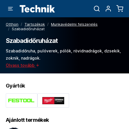
Otthon
/
Tartozékok
/
Munkavédelmi felszerelés
/
Szabadidőruházat
Szabadidőruházat
Szabadidőruha, pulóverek, pólók, rövidnadrágok, dzsekik,
zoknik, nadrágok.
Olvass tovább
Gyártók
Ajánlott termékek