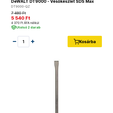
DeWALT DT9000 - Vésőkészlet SDS Max
DT9000-QZ
7 480 Ft
5 540 Ft
4 370 Ft ÁFA nélkül
Utolsó 2 darab
Kosárba