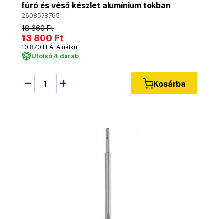
fúró és véső készlet alumínium tokban
2608578765
18 660 Ft
13 800 Ft
10 870 Ft ÁFA nélkül
Utolsó 4 darab
Kosárba