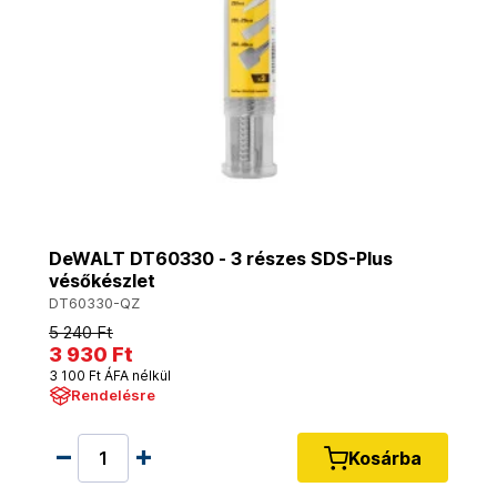
DeWALT DT60330 - 3 részes SDS-Plus
vésőkészlet
DT60330-QZ
5 240 Ft
3 930 Ft
3 100 Ft ÁFA nélkül
Rendelésre
Kosárba