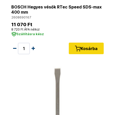
BOSCH Hegyes vésők RTec Speed ​​​​SDS-max
400 mm
2608690167
11 070 Ft
8 720 Ft ÁFA nélkül
Szállításra kész
Kosárba