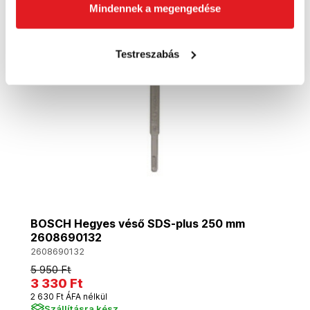
Akció
Mindennek a megengedése
Testreszabás
BOSCH Hegyes véső SDS-plus 250 mm
2608690132
2608690132
5 950 Ft
3 330 Ft
2 630 Ft ÁFA nélkül
Szállításra kész