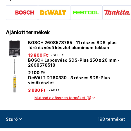
Ajánlott termékek
BOSCH 2608578765 - 11 részes SDS-plus
fúró és véső készlet alumínium tokban
13 800 Ft
18 660 Ft
BOSCH Laposvéső SDS-Plus 250 x 20 mm -
2608578518
2 100 Ft
DeWALT DT60330 - 3 részes SDS-Plus
vésőkészlet
3 930 Ft
5 240 Ft
Mutasd az összes terméket (6)
198 terméket
Szűrő