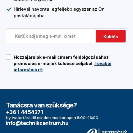
Hírlevél havonta legfeljebb egyszer az Ön
postaládájába
Küldés
Hozzájárulok e-mail címem feldolgozásához
promóciós e-mailek küldése céljából.
További
információ itt
.
Tanácsra van szüksége?
+36 1 4454271
Nyitvatartási idő minden munkanapon 8:00–16:00
info@technikcentrum.hu