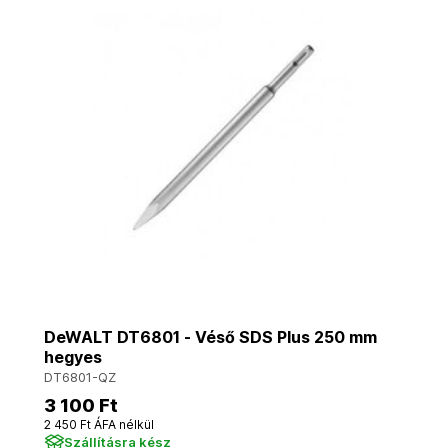
DeWALT DT6801 - Véső SDS Plus 250 mm
hegyes
DT6801-QZ
3 100 Ft
2 450 Ft ÁFA nélkül
Szállításra kész