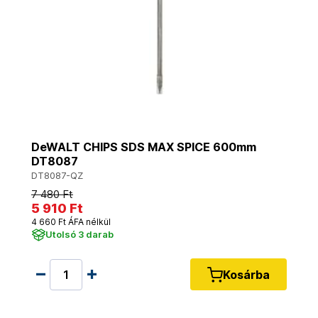
DeWALT CHIPS SDS MAX SPICE 600mm
DT8087
DT8087-QZ
7 480 Ft
5 910 Ft
4 660 Ft ÁFA nélkül
Utolsó 3 darab
Kosárba