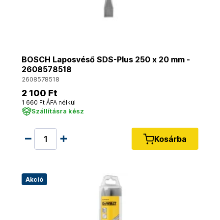
BOSCH Laposvéső SDS-Plus 250 x 20 mm -
2608578518
2608578518
2 100 Ft
1 660 Ft ÁFA nélkül
Szállításra kész
Kosárba
Akció