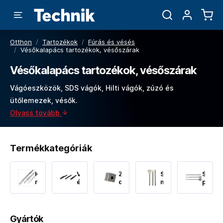
Otthon
/
Tartozékok
/
Fúrás és vésés
/
Vésőkalapács tartozékok, vésőszárak
Vésőkalapács tartozékok, vésőszárak
Vágóeszközök, SDS vágók, Hilti vágók, zúzó és
ütőlemezek, vésők.
Olvass tovább
Termékkategóriák
Hatszögletű
Vésők
Zdrsňovací
SDS-
SDS-
rögzítéses
és
desky
max
plus
eszközök
kaparók
vésők
vésők
Gyártók