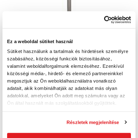
Ez a weboldal sütiket használ
Sütiket használunk a tartalmak és hirdetések személyre
szabásához, közösségi funkciók biztosításához,
valamint weboldalforgalmunk elemzéséhez. Ezenkívül
BOSCH Penge aprító SDS-max 350 x 50 mm
közösségi média-, hirdető- és elemező partnereinkkel
2608690097
megosztjuk az Ön weboldalhasználatra vonatkozó
16 850 Ft
adatait, akik kombinálhatják az adatokat más olyan
13 270 Ft ÁFA nélkül
adatokkal, amelyeket Ön adott meg számukra vagy az
Utolsó 4 darab
Ön által használt más szolgáltatásokból gyűjtöttek.
Kosárba
Részletek megjelenítése