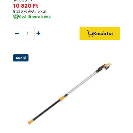
10 820 Ft
8 520 Ft ÁFA nélkül
Szállításra kész
Kosárba
Akció