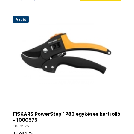
Akció
FISKARS PowerStep™ P83 egykéses kerti olló
- 1000575
1000575
14 960 Ft