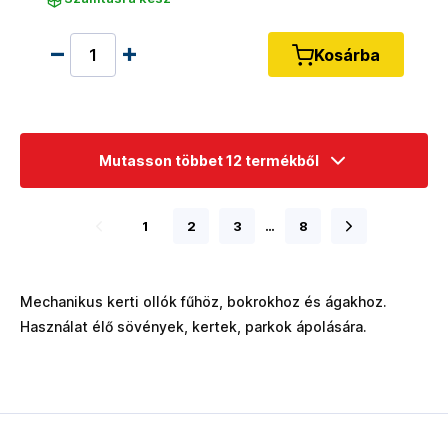
Kosárba
Mutasson többet 12 termékből
1
2
3
…
8
Mechanikus kerti ollók fűhöz, bokrokhoz és ágakhoz.
Használat élő sövények, kertek, parkok ápolására.