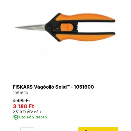
FISKARS Vágóolló Solid™ - 1051600
1051600
4 490 Ft
3 180 Ft
2 510 Ft ÁFA nélkül
Utolsó 2 darab