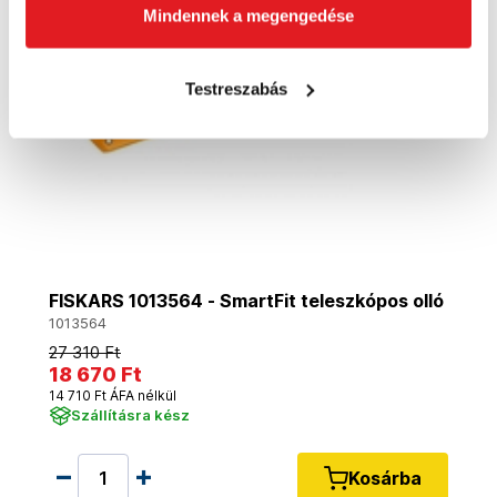
Mindennek a megengedése
Testreszabás
FISKARS 1013564 - SmartFit teleszkópos olló
1013564
27 310 Ft
18 670 Ft
14 710 Ft ÁFA nélkül
Szállításra kész
Kosárba