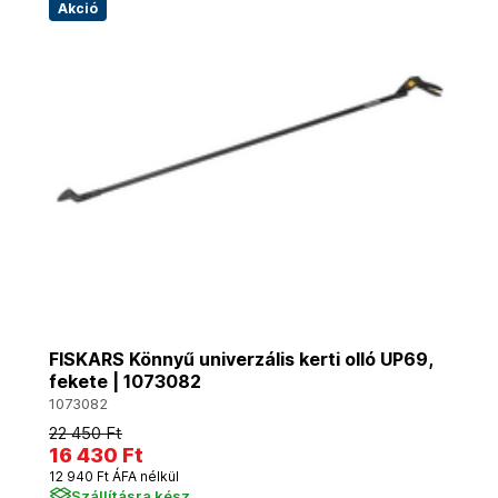
Akció
FISKARS Könnyű univerzális kerti olló UP69,
fekete | 1073082
1073082
22 450 Ft
16 430 Ft
12 940 Ft ÁFA nélkül
Szállításra kész