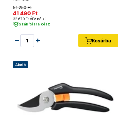
51 250 Ft
41 490 Ft
32 670 Ft ÁFA nélkül
Szállításra kész
Kosárba
Akció