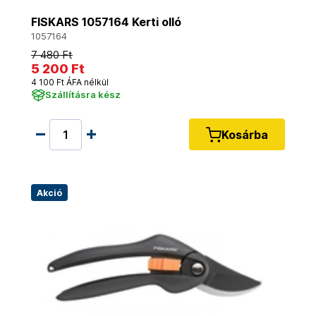
FISKARS 1057164 Kerti olló
1057164
7 480 Ft
5 200 Ft
4 100 Ft ÁFA nélkül
Szállításra kész
Kosárba
Akció