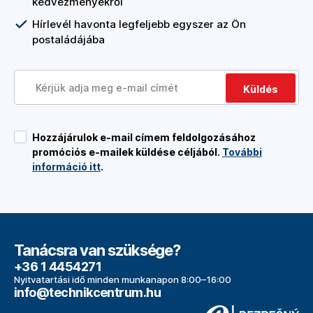
kedvezményekről
Hírlevél havonta legfeljebb egyszer az Ön
postaládájába
Küldés
Hozzájárulok e-mail címem feldolgozásához
promóciós e-mailek küldése céljából.
További
információ itt
.
Tanácsra van szüksége?
+36 1 4454271
Nyitvatartási idő minden munkanapon 8:00–16:00
info@technikcentrum.hu