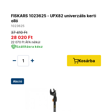
FISKARS 1023625 - UPX82 univerzális kerti
olló
1023625
37 410 Ft
28 020 Ft
22 070 Ft ÁFA nélkül
Szállításra kész
Kosárba
Akció