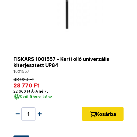
FISKARS 1001557 - Kerti olló univerzális
kiterjesztett UP84
1001557
43 020 Ft
28 770 Ft
22 660 Ft ÁFA nélkül
Szállításra kész
Kosárba