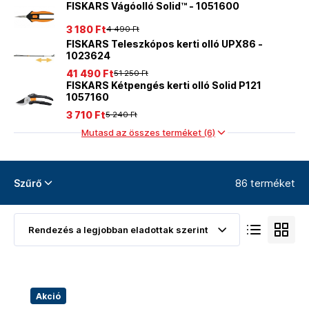
FISKARS Vágóolló Solid™ - 1051600
3 180 Ft
4 490 Ft
FISKARS Teleszkópos kerti olló UPX86 -
1023624
41 490 Ft
51 250 Ft
FISKARS Kétpengés kerti olló Solid P121
1057160
3 710 Ft
5 240 Ft
Mutasd az összes terméket (6)
86 terméket
Szűrő
Akció