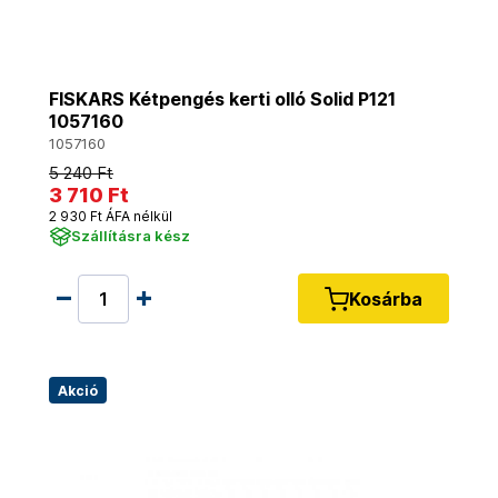
FISKARS Kétpengés kerti olló Solid P121
1057160
1057160
5 240 Ft
3 710 Ft
2 930 Ft ÁFA nélkül
Szállításra kész
Kosárba
Akció