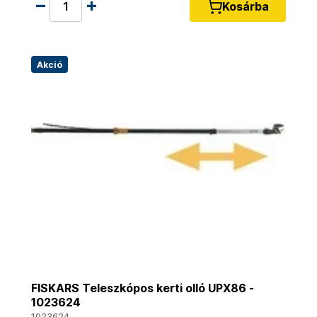
Kosárba
Akció
FISKARS Teleszkópos kerti olló UPX86 -
1023624
1023624