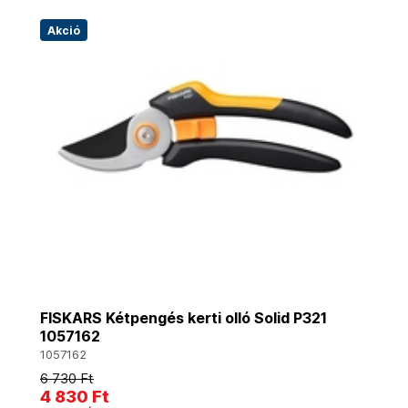
Akció
FISKARS Kétpengés kerti olló Solid P321
1057162
1057162
6 730 Ft
4 830 Ft