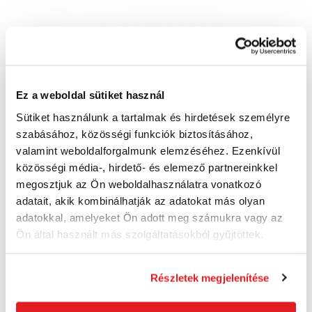
Ez a weboldal sütiket használ
FISKARS Kerti olló SingleStep™, dupla pengés
P26 1000567
Sütiket használunk a tartalmak és hirdetések személyre
1000567
szabásához, közösségi funkciók biztosításához,
6 730 Ft
valamint weboldalforgalmunk elemzéséhez. Ezenkívül
4 830 Ft
közösségi média-, hirdető- és elemező partnereinkkel
3 810 Ft ÁFA nélkül
megosztjuk az Ön weboldalhasználatra vonatkozó
Szállításra kész
adatait, akik kombinálhatják az adatokat más olyan
adatokkal, amelyeket Ön adott meg számukra vagy az
Kosárba
Ön által használt más szolgáltatásokból gyűjtöttek.
Részletek megjelenítése
Akció