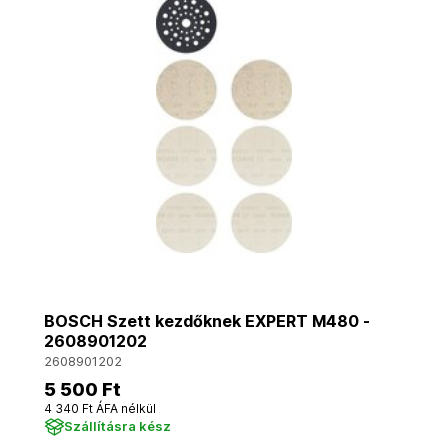
BOSCH Szett kezdőknek EXPERT M480 -
2608901202
2608901202
5 500 Ft
4 340 Ft ÁFA nélkül
Szállításra kész