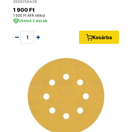
2609256A28
1 900 Ft
1 500 Ft ÁFA nélkül
Utolsó 2 darab
Kosárba