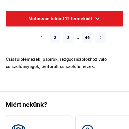
Mutasson többet 12 termékből
1
2
3
…
46
Csiszolólemezek, papírok, rezgőcsiszolókhoz való
csiszolóanyagok, perforált csiszolólemezek.
Miért nekünk?