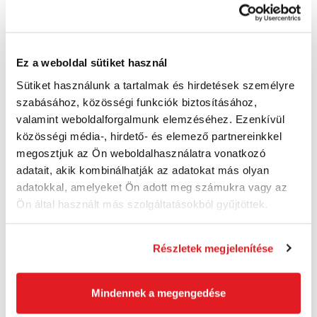
BOSCH 2608608696 - Csiszolólap C470
Ez a weboldal sütiket használ
230 x 280 mm, 320
2608608696
Sütiket használunk a tartalmak és hirdetések személyre
szabásához, közösségi funkciók biztosításához,
200 Ft
160 Ft ÁFA nélkül
valamint weboldalforgalmunk elemzéséhez. Ezenkívül
Utolsó 3 darab
közösségi média-, hirdető- és elemező partnereinkkel
megosztjuk az Ön weboldalhasználatra vonatkozó
Kosárba
adatait, akik kombinálhatják az adatokat más olyan
adatokkal, amelyeket Ön adott meg számukra vagy az
Ön által használt más szolgáltatásokból gyűjtöttek.
Részletek megjelenítése
Mindennek a megengedése