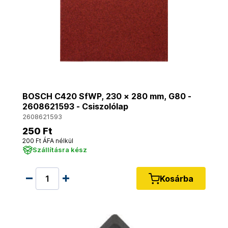
BOSCH C420 SfWP, 230 × 280 mm, G80 -
2608621593 - Csiszolólap
2608621593
250 Ft
200 Ft ÁFA nélkül
Szállításra kész
Kosárba