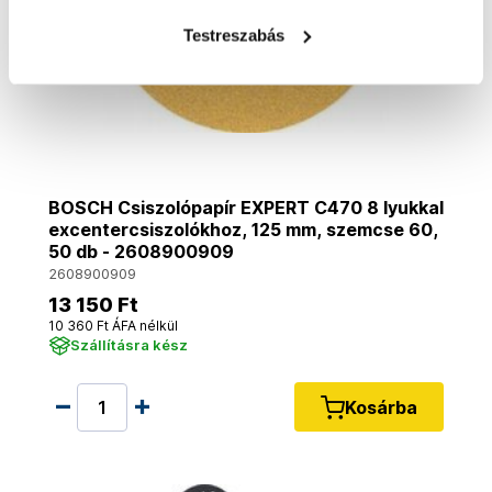
Testreszabás
BOSCH Csiszolópapír EXPERT C470 8 lyukkal
excentercsiszolókhoz, 125 mm, szemcse 60,
50 db - 2608900909
2608900909
13 150 Ft
10 360 Ft ÁFA nélkül
Szállításra kész
Kosárba