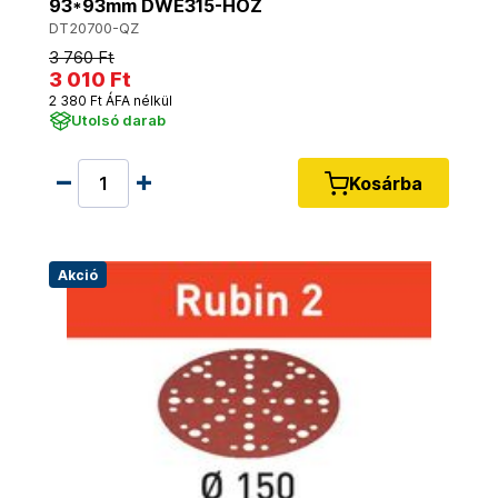
93*93mm DWE315-HOZ
DT20700-QZ
3 760 Ft
3 010 Ft
2 380 Ft ÁFA nélkül
Utolsó darab
Kosárba
Akció