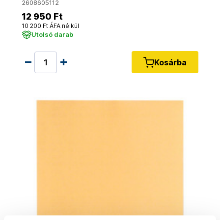
2608605112
12 950 Ft
10 200 Ft ÁFA nélkül
Utolsó darab
Kosárba