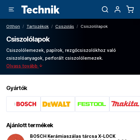
Otthon
/
Tartozékok
/
Csiszolás
/
Csiszolólapok
Csiszolólapok
Csiszolólemezek, papírok, rezgőcsiszolókhoz való
csiszolóanyagok, perforált csiszolólemezek.
Olvass tovább
Gyártók
Ajánlott termékek
BOSCH Kerámiaszálas tárcsa X-LOCK