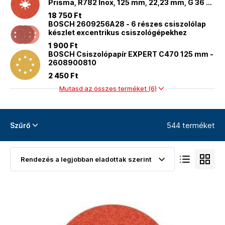
Prisma, R782 Inox, 125 mm, 22,23 mm, G 36 -
2.608.621.824
18 750 Ft
BOSCH 2609256A28 - 6 részes csiszolólap
készlet excentrikus csiszológépekhez
1 900 Ft
BOSCH Csiszolópapír EXPERT C470 125 mm -
2608900810
2 450 Ft
Mutasd az összes terméket (6)
544 terméket
Szűrő