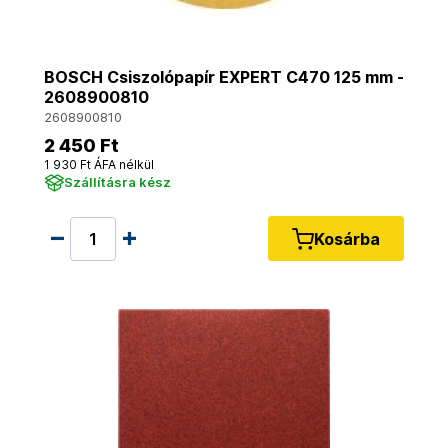
BOSCH Csiszolópapír EXPERT C470 125 mm -
2608900810
2608900810
2 450 Ft
1 930 Ft ÁFA nélkül
Szállításra kész
Kosárba