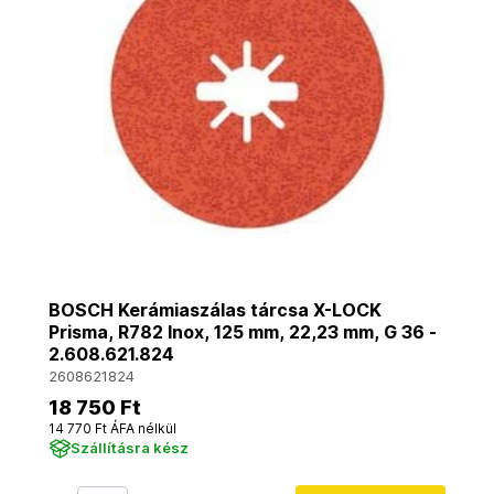
BOSCH Kerámiaszálas tárcsa X-LOCK
Prisma, R782 Inox, 125 mm, 22,23 mm, G 36 -
2.608.621.824
2608621824
18 750 Ft
14 770 Ft ÁFA nélkül
Szállításra kész