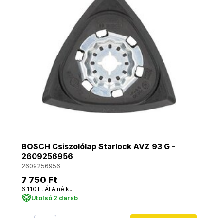
BOSCH Csiszolólap Starlock AVZ 93 G -
2609256956
2609256956
7 750 Ft
6 110 Ft ÁFA nélkül
Utolsó 2 darab