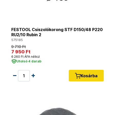
FESTOOL Csiszolókorong STF D150/48 P220
RU2/10 Rubin 2
575185
9 710 Ft
7 950 Ft
6 260 Ft ÁFA nélkül
Utolsó 4 darab
Kosárba