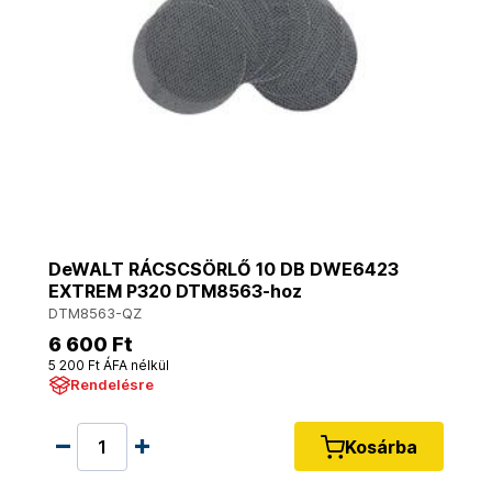
DeWALT RÁCSCSÖRLŐ 10 DB DWE6423
EXTREM P320 DTM8563-hoz
DTM8563-QZ
6 600 Ft
5 200 Ft ÁFA nélkül
Rendelésre
Kosárba