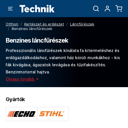
Otthon
/
Kertészet és erdészet
/
Láncfűrészek
/
Benzines láncfűrészek
Benzines láncfűrészek
Professzionális láncfűrészek kínálata fa kitermeléshez és
erdőgazdálkodáshoz, valamint ház körüli munkákhoz - kis
fák kivágása, ágazatok levágása és tűzifakészítés.
Benzinmotorral hajtva.
Olvass tovább
Gyártók