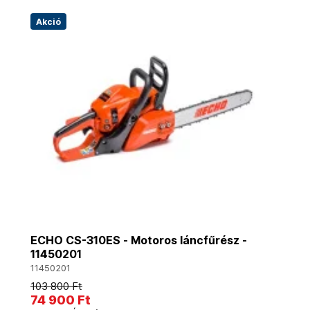
Akció
ECHO CS-310ES - Motoros láncfűrész -
11450201
11450201
103 800 Ft
74 900 Ft