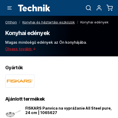
Otthon
/
Konyhai és háztartási eszközök
/
Konyhai edények
Konyhai edények
Magas minőségű edények az Ön konyhájába.
Olvass tovább
Gyártók
Ajánlott termékek
FISKARS Panvica na vyprážanie All Steel pure,
24 cm | 1065627