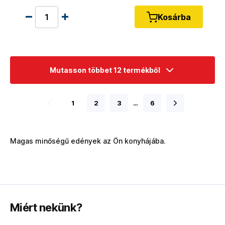
Kosárba
Mutasson többet 12 termékből
1
2
3
…
6
Magas minőségű edények az Ön konyhájába.
Miért nekünk?