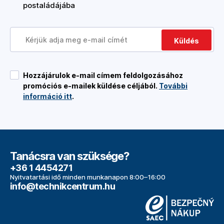
postaládájába
Küldés
Hozzájárulok e-mail címem feldolgozásához
promóciós e-mailek küldése céljából.
További
információ itt
.
Tanácsra van szüksége?
+36 1 4454271
Nyitvatartási idő minden munkanapon 8:00–16:00
info@technikcentrum.hu