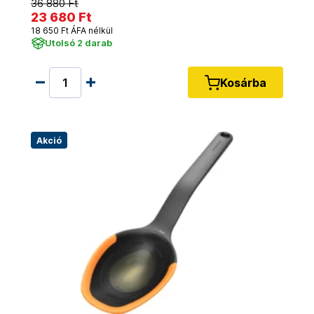
36 880 Ft
23 680 Ft
18 650 Ft ÁFA nélkül
Utolsó 2 darab
Kosárba
Akció