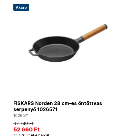
Akció
FISKARS Norden 28 cm-es öntöttvas
serpenyő 1026571
1026571
67 740 Ft
52 660 Ft
41 470 Ft ÁFA nélkül