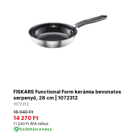
FISKARS Functional Form kerámia bevonatos
serpenyő, 28 cm | 1072312
1072312
16 940 Ft
14 270 Ft
11 240 Ft ÁFA nélkül
Szállításra kész