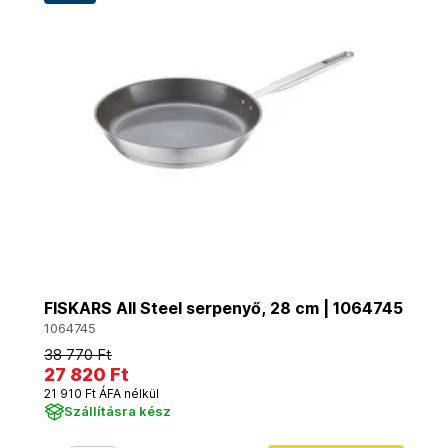
FISKARS All Steel serpenyő, 28 cm | 1064745
1064745
38 770 Ft
27 820 Ft
21 910 Ft ÁFA nélkül
Szállításra kész