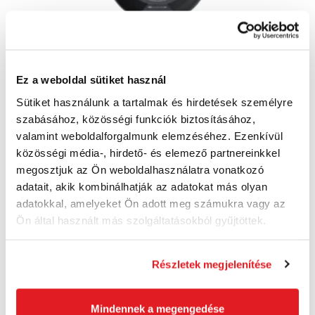
FISKARS Wok Serpeny Hard Face, 28 cm /
Ez a weboldal sütiket használ
4,5 l | 1075523
1075523
Sütiket használunk a tartalmak és hirdetések személyre
30 110 Ft
szabásához, közösségi funkciók biztosításához,
23 680 Ft
valamint weboldalforgalmunk elemzéséhez. Ezenkívül
18 650 Ft ÁFA nélkül
közösségi média-, hirdető- és elemező partnereinkkel
Utolsó 4 darab
megosztjuk az Ön weboldalhasználatra vonatkozó
adatait, akik kombinálhatják az adatokat más olyan
Kosárba
adatokkal, amelyeket Ön adott meg számukra vagy az
Ön által használt más szolgáltatásokból gyűjtöttek.
Akció
Részletek megjelenítése
Mindennek a megengedése