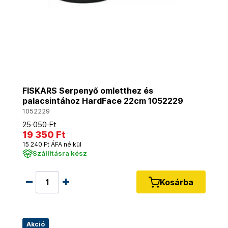
FISKARS Serpenyő omletthez és
palacsintához HardFace 22cm 1052229
1052229
25 050 Ft
19 350 Ft
15 240 Ft ÁFA nélkül
Szállításra kész
Kosárba
Akció