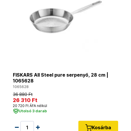
FISKARS All Steel pure serpenyő, 28 cm |
1065628
1065628
36 880 Ft
26 310 Ft
20 720 Ft ÁFA nélkül
Utolsó 3 darab
Kosárba