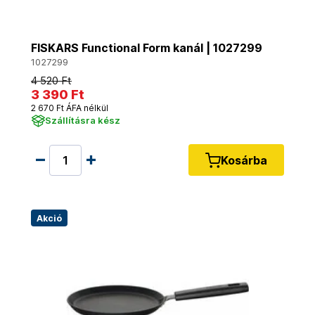
FISKARS Functional Form kanál | 1027299
1027299
4 520 Ft
3 390 Ft
2 670 Ft ÁFA nélkül
Szállításra kész
Kosárba
Akció