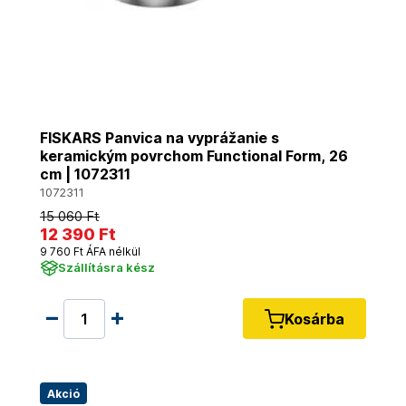
FISKARS Panvica na vyprážanie s
keramickým povrchom Functional Form, 26
cm | 1072311
1072311
15 060 Ft
12 390 Ft
9 760 Ft ÁFA nélkül
Szállításra kész
Kosárba
Akció