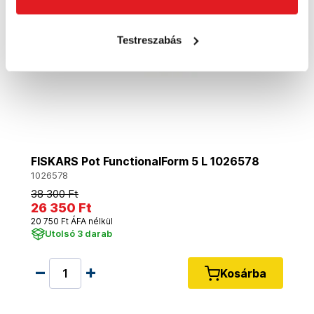
Testreszabás
FISKARS Pot FunctionalForm 5 L 1026578
1026578
38 300 Ft
26 350 Ft
20 750 Ft ÁFA nélkül
Utolsó 3 darab
Kosárba