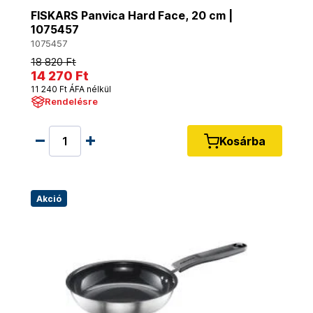
FISKARS Panvica Hard Face, 20 cm |
1075457
1075457
18 820 Ft
14 270 Ft
11 240 Ft ÁFA nélkül
Rendelésre
Kosárba
Akció