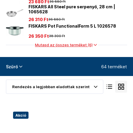
23 680 Ft
36 880 Ft
FISKARS All Steel pure serpenyő, 28 cm |
1065628
26 310 Ft
36 880 Ft
FISKARS Pot FunctionalForm 5 L 1026578
26 350 Ft
38 300 Ft
Mutasd az összes terméket (6)
64 terméket
Szűrő
Akció