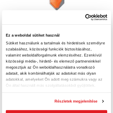
Ez a weboldal sütiket használ
CMT V-horony maró D6x8 90° S8
C91506011
Sütiket használunk a tartalmak és hirdetések személyre
C91506011
szabásához, közösségi funkciók biztosításához,
10 750 Ft
valamint weboldalforgalmunk elemzéséhez. Ezenkívül
8 470 Ft ÁFA nélkül
közösségi média-, hirdető- és elemező partnereinkkel
Utolsó darab
megosztjuk az Ön weboldalhasználatra vonatkozó
adatait, akik kombinálhatják az adatokat más olyan
Kosárba
adatokkal, amelyeket Ön adott meg számukra vagy az
Ön által használt más szolgáltatásokból gyűjtöttek.
Részletek megjelenítése