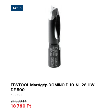
Akció
FESTOOL Marógép DOMINO D 10-NL 28 HW-
DF 500
493493
21 530 Ft
18 780 Ft