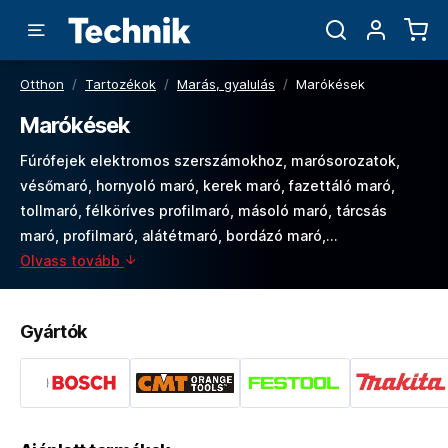
Otthon
/
Tartozékok
/
Marás, gyalulás
/
Marókések
Marókések
Fúrófejek elektromos szerszámokhoz, marósorozatok,
vésőmaró, hornyoló maró, kerek maró, fazettáló maró,
tollmaró, félköríves profilmaró, másoló maró, tárcsás
maró, profilmaró, alátétmaró, bordázó maró,…
Olvass tovább
Gyártók