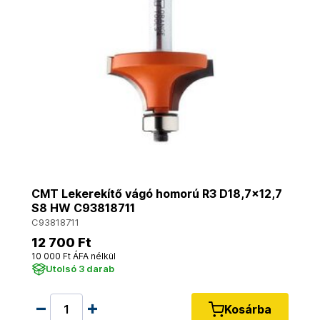
CMT Lekerekítő vágó homorú R3 D18,7x12,7
S8 HW C93818711
C93818711
12 700 Ft
10 000 Ft ÁFA nélkül
Utolsó 3 darab
Kosárba