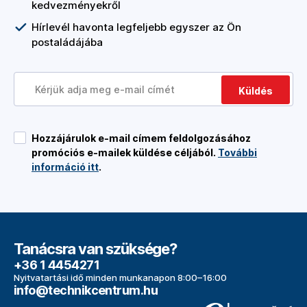
kedvezményekről
Hírlevél havonta legfeljebb egyszer az Ön
postaládájába
Küldés
Hozzájárulok e-mail címem feldolgozásához
promóciós e-mailek küldése céljából.
További
információ itt
.
Tanácsra van szüksége?
+36 1 4454271
Nyitvatartási idő minden munkanapon 8:00–16:00
info@technikcentrum.hu