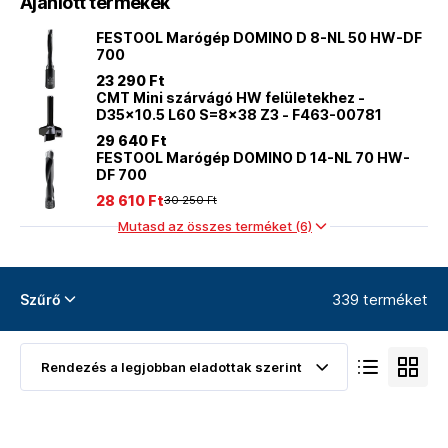
Ajánlott termékek
FESTOOL Marógép DOMINO D 8-NL 50 HW-DF
700
23 290 Ft
CMT Mini szárvágó HW felületekhez -
D35x10.5 L60 S=8x38 Z3 - F463-00781
29 640 Ft
FESTOOL Marógép DOMINO D 14-NL 70 HW-
DF 700
28 610 Ft
30 250 Ft
Mutasd az összes terméket (6)
339 terméket
Szűrő