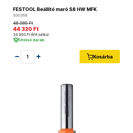
FESTOOL Beállító maró S8 HW MFK
500368
48 080 Ft
44 320 Ft
34 900 Ft ÁFA nélkül
Utolsó darab
Kosárba