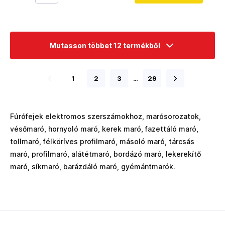
Mutasson többet 12 termékből
1
2
3
…
29
Fúrófejek elektromos szerszámokhoz, marósorozatok,
vésőmaró, hornyoló maró, kerek maró, fazettáló maró,
tollmaró, félköríves profilmaró, másoló maró, tárcsás
maró, profilmaró, alátétmaró, bordázó maró, lekerekítő
maró, síkmaró, barázdáló maró, gyémántmarók.