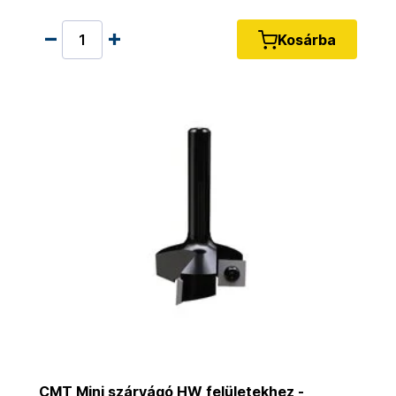
Kosárba
CMT Mini szárvágó HW felületekhez -