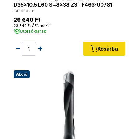
D35x10.5 L60 S=8x38 Z3 - F463-00781
F46300781
29 640 Ft
23 340 Ft ÁFA nélkül
Utolsó darab
Kosárba
Akció