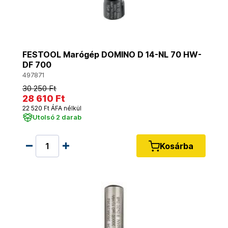
FESTOOL Marógép DOMINO D 14-NL 70 HW-
DF 700
497871
30 250 Ft
28 610 Ft
22 520 Ft ÁFA nélkül
Utolsó 2 darab
Kosárba