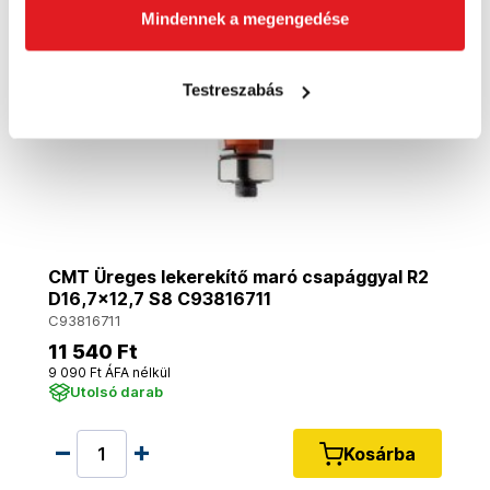
Mindennek a megengedése
Testreszabás
CMT Üreges lekerekítő maró csapággyal R2
D16,7x12,7 S8 C93816711
C93816711
11 540 Ft
9 090 Ft ÁFA nélkül
Utolsó darab
Kosárba