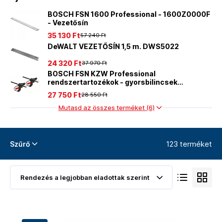
BOSCH FSN 1600 Professional - 1600Z0000F
- Vezetősín
35 130 Ft
57 240 Ft
DeWALT VEZETŐSÍN 1,5 m. DWS5022
24 320 Ft
37 970 Ft
BOSCH FSN KZW Professional
rendszertartozékok - gyorsbilincsek
1600A001F8
27 750 Ft
28 550 Ft
Mutasd az összes terméket (6)
123 terméket
Szűrő