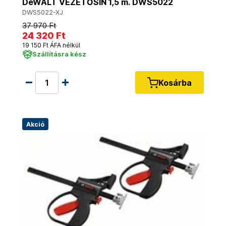
DeWALT VEZETŐSÍN 1,5 m. DWS5022
DWS5022-XJ
37 970 Ft
24 320 Ft
19 150 Ft ÁFA nélkül
Szállításra kész
Kosárba
Akció