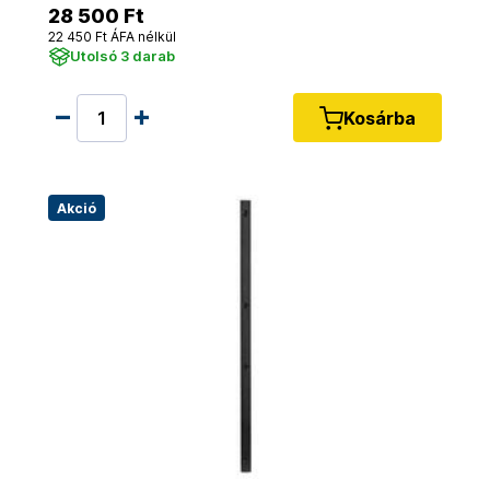
28 500 Ft
22 450 Ft ÁFA nélkül
Utolsó 3 darab
Kosárba
Akció