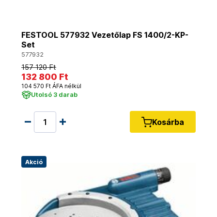
FESTOOL 577932 Vezetőlap FS 1400/2-KP-
Set
577932
157 120 Ft
132 800 Ft
104 570 Ft ÁFA nélkül
Utolsó 3 darab
Kosárba
Akció