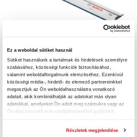
Ez a weboldal sütiket használ
BOSCH FSN 1100 Professional -1600Z00006
Sütiket használunk a tartalmak és hirdetések személyre
- Vezetőléc
szabásához, közösségi funkciók biztosításához,
1600Z00006
valamint weboldalforgalmunk elemzéséhez. Ezenkívül
38 300 Ft
közösségi média-, hirdető- és elemező partnereinkkel
30 160 Ft ÁFA nélkül
megosztjuk az Ön weboldalhasználatra vonatkozó
Utolsó 2 darab
adatait, akik kombinálhatják az adatokat más olyan
adatokkal, amelyeket Ön adott meg számukra vagy az
Kosárba
Ön által használt más szolgáltatásokból gyűjtöttek.
Részletek megjelenítése
Akció