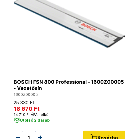
BOSCH FSN 800 Professional - 1600Z00005
- Vezetősín
1600Z00005
25 330 Ft
18 670 Ft
14 710 Ft ÁFA nélkül
Utolsó 2 darab
Kosárba