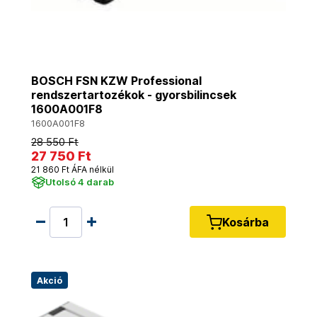
BOSCH FSN KZW Professional
rendszertartozékok - gyorsbilincsek
1600A001F8
1600A001F8
28 550 Ft
27 750 Ft
21 860 Ft ÁFA nélkül
Utolsó 4 darab
Kosárba
Akció