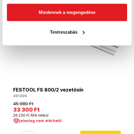
Mindennek a megengedése
Testreszabás
FESTOOL FS 800/2 vezetősín
491499
45 980 Ft
33 300 Ft
26 230 Ft ÁFA nélkül
jelenleg nem elérhető