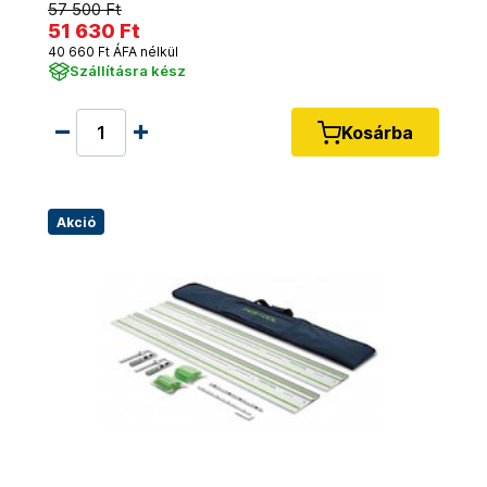
57 500 Ft
51 630 Ft
40 660 Ft ÁFA nélkül
Szállításra kész
Kosárba
Akció