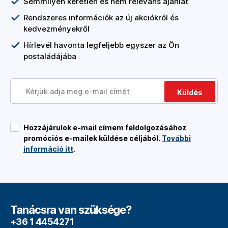
Semmilyen kéretlen és nem releváns ajánlat
Rendszeres információk az új akciókról és
kedvezményekről
Hírlevél havonta legfeljebb egyszer az Ön
postaládájába
Küldés
Hozzájárulok e-mail címem feldolgozásához
promóciós e-mailek küldése céljából.
További
információ itt
.
Tanácsra van szüksége?
+36 1 4454271