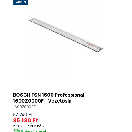
Akció
BOSCH FSN 1600 Professional -
1600Z0000F - Vezetősín
1600Z0000F
57 240 Ft
35 130 Ft
27 670 Ft ÁFA nélkül
Utolsó 4 darab