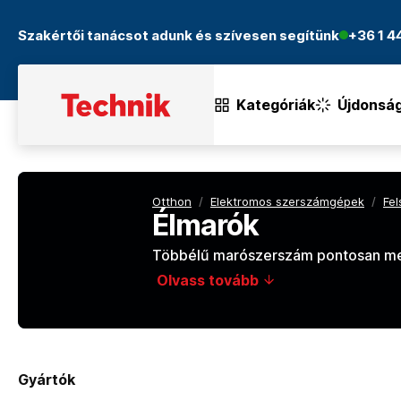
Szakértői tanácsot adunk és szívesen segítünk
+36 1 
Kategóriák
Újdonsá
Otthon
/
Elektromos szerszámgépek
/
Fe
Élmarók
Többélű marószerszám pontosan meg
Olvass tovább
Gyártók