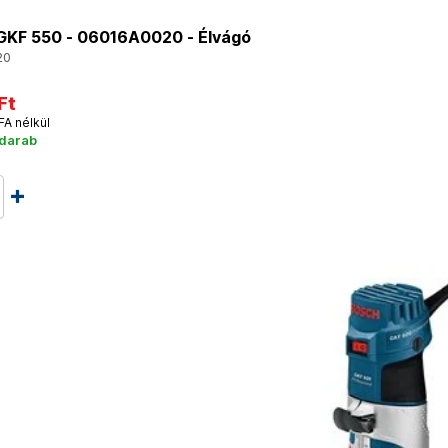
KF 550 - 06016A0020 - Élvágó
20
Ft
FA nélkül
 darab