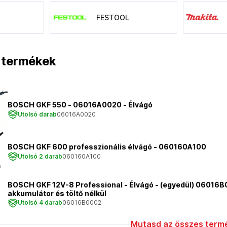
FESTOOL
t termékek
BOSCH GKF 550 - 06016A0020 - Élvágó
Utolsó darab
06016A0020
BOSCH GKF 600 professzionális élvágó - 060160A100
Utolsó 2 darab
060160A100
BOSCH GKF 12V-8 Professional - Élvágó - (egyedül) 06016
akkumulátor és töltő nélkül
Utolsó 4 darab
06016B0002
Mutasd az összes termé