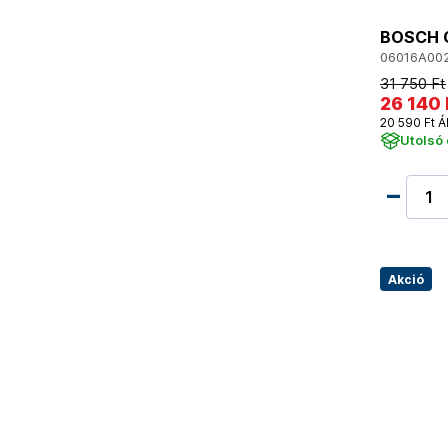
BOSCH G
06016A00
31 750 Ft
26 140 
20 590 Ft Á
Utolsó
Akció