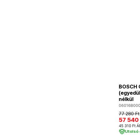
BOSCH GK
(egyedü
nélkül
06016B00
77 280 Ft
57 540 
45 310 Ft Á
Utolsó