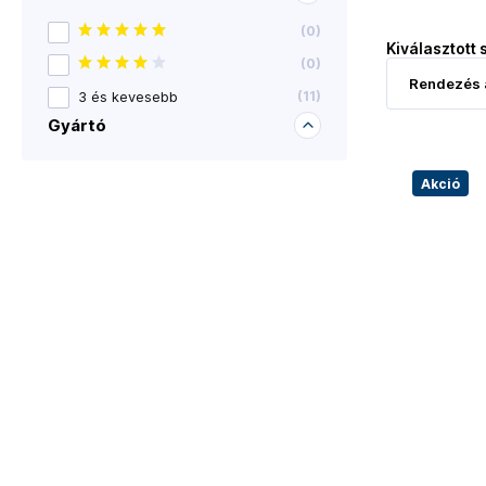
(
0
)
Kiválasztott 
(
0
)
3 és kevesebb
(
11
)
Gyártó
Akció