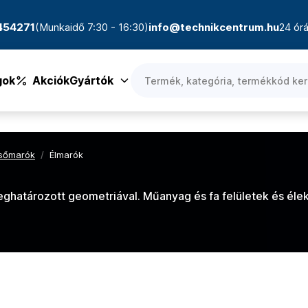
4454271
(Munkaidő 7:30 - 16:30)
info@technikcentrum.hu
24 órá
gok
Akciók
Gyártók
lsőmarók
/
Élmarók
határozott geometriával. Műanyag és fa felületek és éle