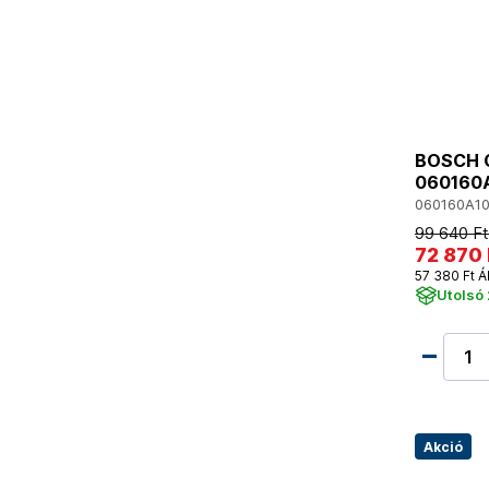
BOSCH G
060160
060160A1
99 640 Ft
72 870 
57 380 Ft Á
Utolsó 
Akció