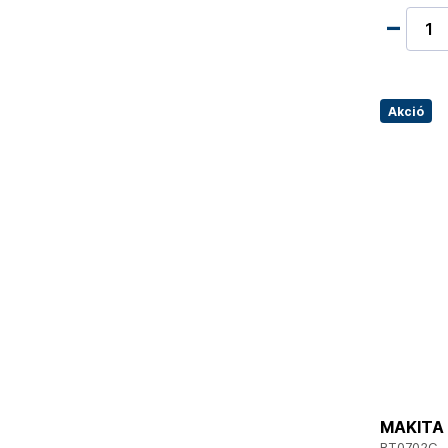
Akció
MAKITA 
RT0702C