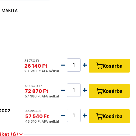
MAKITA
31 750 Ft
26 140 Ft
Kosárba
20 590 Ft
ÁFA nélkül
99 640 Ft
72 870 Ft
Kosárba
57 380 Ft
ÁFA nélkül
B0002
77 280 Ft
57 540 Ft
Kosárba
45 310 Ft
ÁFA nélkül
ket (6)