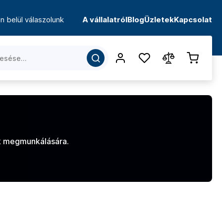
n belül válaszolunk
A vállalatról
Blog
Üzletek
Kapcsolat
k megmunkálására.