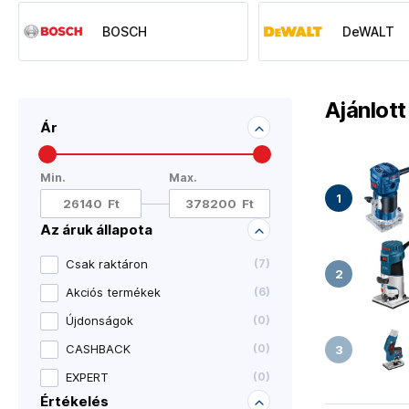
BOSCH
DeWALT
Ajánlot
Ár
Min.
Max.
Az áruk állapota
Csak raktáron
(
7
)
Akciós termékek
(
6
)
Újdonságok
(
0
)
CASHBACK
(
0
)
EXPERT
(
0
)
Értékelés