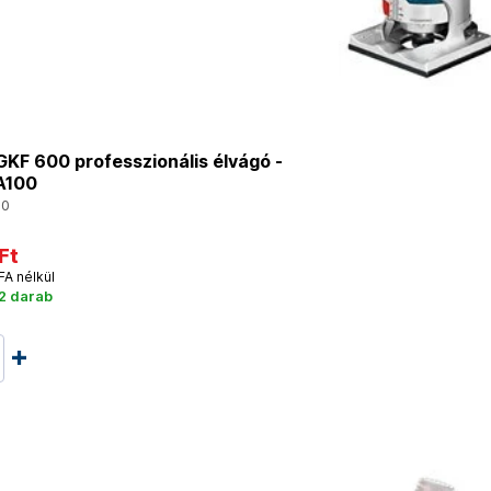
KF 600 professzionális élvágó -
A100
00
Ft
FA nélkül
2 darab