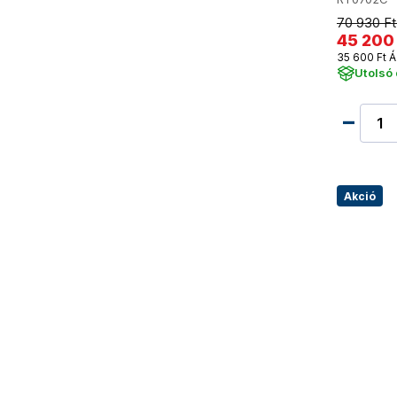
70 930 Ft
45 200
35 600 Ft Á
Utolsó
Akció