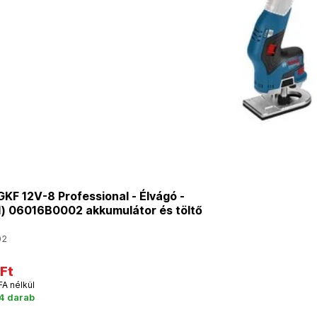
F 12V-8 Professional - Élvágó -
l) 06016B0002 akkumulátor és töltő
02
Ft
FA nélkül
 4 darab