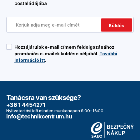
postaládájába
Küldés
Hozzájárulok e-mail címem feldolgozásához
promóciós e-mailek küldése céljából.
További
információ itt
.
Tanácsra van szüksége?
+36 1 4454271
Nyitvatartási idő minden munkanapon 8:00–16:00
info@technikcentrum.hu