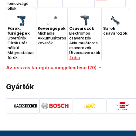
lemezvágó
ollók
Fúrók,
Keverőgépek
Csavarozók
Sarok
fúrógépek
Míchadla
Elektromos
csavarozók
Ütvefúrók
Akkumulátoros
csavarozók
Fúrók ütés
keverők
Akkumulátoros
nélkül
csavarozók
Mágnestalpas
Ütvecsavarozók
Több
fúrók
Több
Az összes kategória megjelenítése (20)
Csiszológépek
Szerszámkészletek
Fúrókalapácsok,
Gyártók
Elektromos
bontókalapácsok,
csiszológépek
vésőkalapácsok
Fúrókalapácsok
Sarokcsiszolók
Vésőkalapácsok
Rezgőcsiszolók
Akkumulátoros
Több
fúró/véső
kalapácsok
Több
Szegbelövők
Kapcsozók
Felsőmarók