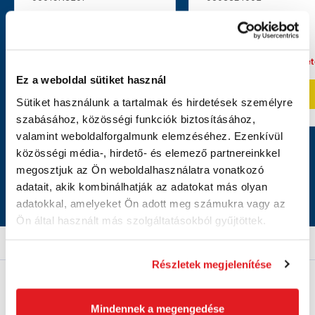
multifunkciós
gép
135 450 Ft
50 000 Ft
99 320 Ft
37 980 Ft
78 210 Ft ÁFA nélkül
29 910 Ft ÁFA nélkül
jelenleg nem elérhető
jelenleg nem elérhe
Ez a weboldal sütiket használ
Kosárba
Kosárba
Sütiket használunk a tartalmak és hirdetések személyre
szabásához, közösségi funkciók biztosításához,
valamint weboldalforgalmunk elemzéséhez. Ezenkívül
közösségi média-, hirdető- és elemező partnereinkkel
megosztjuk az Ön weboldalhasználatra vonatkozó
Tekintse meg a teljes kínálatot
adatait, akik kombinálhatják az adatokat más olyan
adatokkal, amelyeket Ön adott meg számukra vagy az
Ön által használt más szolgáltatásokból gyűjtöttek.
Részletek megjelenítése
Miért nekünk?
Mindennek a megengedése