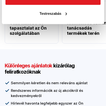
Testreszabás
Több mint 30 év
Kiemelkedő szakm
tapasztalat az Ön
tanácsadás
szolgálatában
termékek terén
Különleges ajánlatok
kizárólag
feliratkozóknak
Semmilyen kéretlen és nem releváns ajánlat
Rendszeres információk az új akciókról és
kedvezményekről
Hírlevél havonta legfeljebb egyszer az Ön