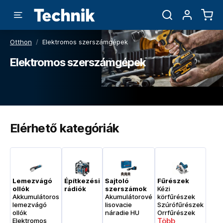
Otthon
/
Elektromos szerszámgépek
Elektromos szerszámgépek
Elérhető kategóriák
Lemezvágó
Építkezési
Sajtoló
Fűrészek
ollók
rádiók
szerszámok
Kézi
Akkumulátoros
Akumulátorové
körfűrészek
lemezvágó
lisovacie
Szúrófűrészek
ollók
náradie HU
Orrfűrészek
Több
Elektromos