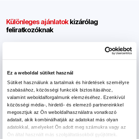
Különleges ajánlatok
kizárólag
feliratkozóknak
Semmilyen kéretlen és nem releváns ajánlat
Rendszeres információk az új akciókról és
kedvezményekről
Hírlevél havonta legfeljebb egyszer az Ön
Ez a weboldal sütiket használ
postaládájába
Sütiket használunk a tartalmak és hirdetések személyre
szabásához, közösségi funkciók biztosításához,
valamint weboldalforgalmunk elemzéséhez. Ezenkívül
Küldés
közösségi média-, hirdető- és elemező partnereinkkel
megosztjuk az Ön weboldalhasználatra vonatkozó
adatait, akik kombinálhatják az adatokat más olyan
Hozzájárulok e-mail címem feldolgozásához
adatokkal, amelyeket Ön adott meg számukra vagy az
promóciós e-mailek küldése céljából.
További
Ön által használt más szolgáltatásokból gyűjtöttek.
információ itt
.