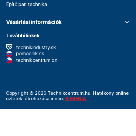
Építőipari technika
Vásárlási információk
További linkek
technikindustry.sk
pomocnik.sk
technikcentrum.cz
Copyright © 2026 Technikcentrum.hu. Hatékony online
üzletek létrehozása innen:
RIESENIA
A Technikcentrum.hu internetes áruház a
Technik vállalat
szerves része, amely a műszaki
felszerelések és
szerszámok területének vezetője. A Technik cég
részeként a Technikcentrum.hu élvezi a Technik által
nyújtott többéves tapasztalatot, szakértelmet és erős