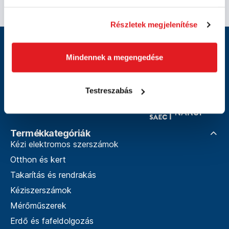
Részletek megjelenítése
Tanácsra van szüksége?
Mindennek a megengedése
+36 1 4454271
Nyitvatartási idő minden munkanapon 8:00–16:00
info@technikcentrum.hu
Testreszabás
Termékkategóriák
Kézi elektromos szerszámok
Otthon és kert
Takarítás és rendrakás
Kéziszerszámok
Mérőműszerek
Erdő és fafeldolgozás