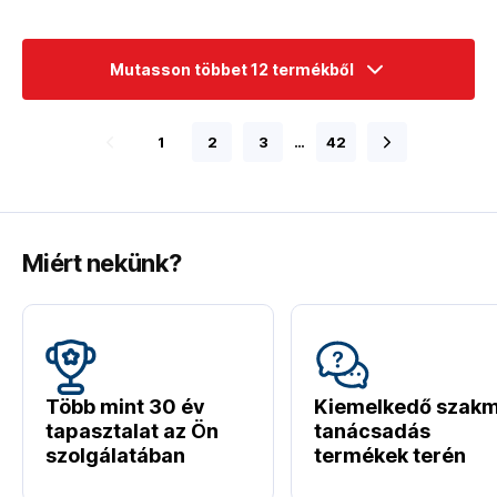
Mutasson többet 12 termékből
1
2
3
…
42
Miért nekünk?
Több mint 30 év
Kiemelkedő szakm
tapasztalat az Ön
tanácsadás
szolgálatában
termékek terén