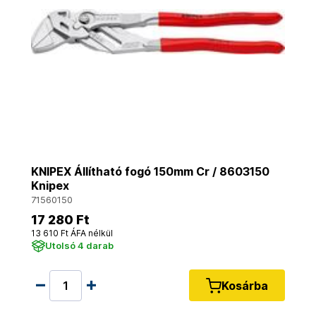
KNIPEX Állítható fogó 150mm Cr / 8603150
Knipex
71560150
17 280 Ft
13 610 Ft ÁFA nélkül
Utolsó 4 darab
Kosárba