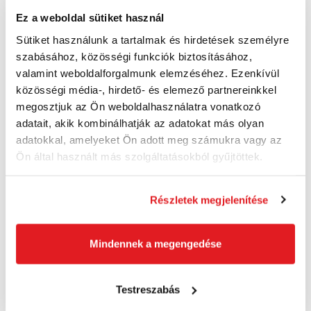
Ez a weboldal sütiket használ
Sütiket használunk a tartalmak és hirdetések személyre
szabásához, közösségi funkciók biztosításához,
valamint weboldalforgalmunk elemzéséhez. Ezenkívül
közösségi média-, hirdető- és elemező partnereinkkel
megosztjuk az Ön weboldalhasználatra vonatkozó
KNIPEX Fogó oldalsó 125mm / 7202125 Knipex
adatait, akik kombinálhatják az adatokat más olyan
532A0125
adatokkal, amelyeket Ön adott meg számukra vagy az
9 750 Ft
Ön által használt más szolgáltatásokból gyűjtöttek.
7 680 Ft ÁFA nélkül
Külső raktárban
Részletek megjelenítése
Kosárba
Mindennek a megengedése
Testreszabás