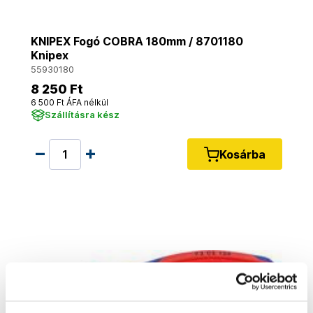
KNIPEX Fogó COBRA 180mm / 8701180
Knipex
55930180
8 250 Ft
6 500 Ft ÁFA nélkül
Szállításra kész
Kosárba