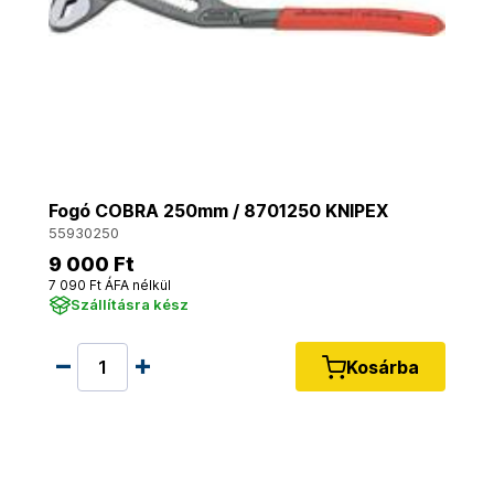
Fogó COBRA 250mm / 8701250 KNIPEX
55930250
9 000 Ft
7 090 Ft ÁFA nélkül
Szállításra kész
Kosárba