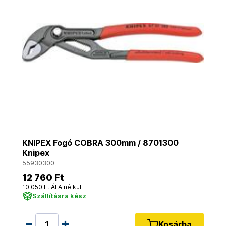
KNIPEX Fogó COBRA 300mm / 8701300
Knipex
55930300
12 760 Ft
10 050 Ft ÁFA nélkül
Szállításra kész
Kosárba