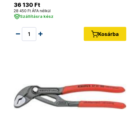
36 130 Ft
28 450 Ft ÁFA nélkül
Szállításra kész
Kosárba