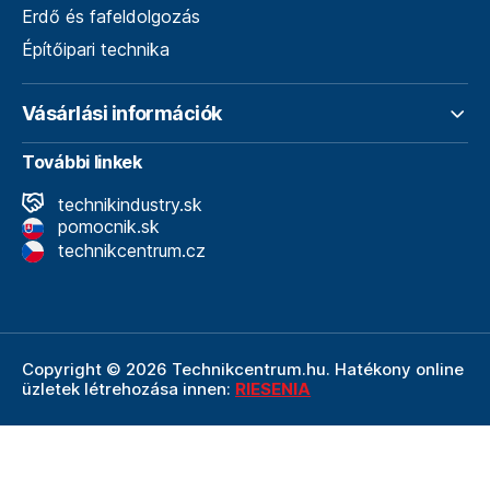
Erdő és fafeldolgozás
Építőipari technika
Vásárlási információk
További linkek
technikindustry.sk
pomocnik.sk
technikcentrum.cz
Copyright © 2026 Technikcentrum.hu. Hatékony online
üzletek létrehozása innen:
RIESENIA
A Technikcentrum.hu internetes áruház a
Technik vállalat
szerves része, amely a műszaki
felszerelések és
szerszámok területének vezetője. A Technik cég