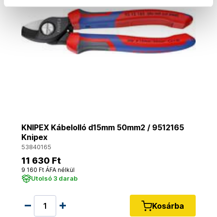
KNIPEX Kábelolló d15mm 50mm2 / 9512165
Knipex
53840165
11 630 Ft
9 160 Ft ÁFA nélkül
Utolsó 3 darab
Kosárba