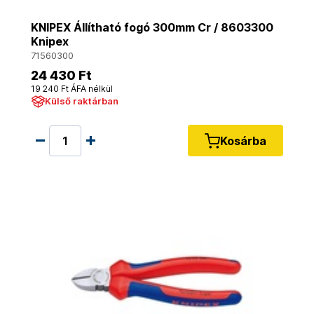
KNIPEX Állítható fogó 300mm Cr / 8603300
Knipex
71560300
24 430 Ft
19 240 Ft ÁFA nélkül
Külső raktárban
Kosárba