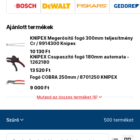
Ajánlott termékek
KNIPEX Megerősítő fogó 300mm teljesítmény
Cr / 9914300 Knipex
10 130 Ft
KNIPEX Csupaszító fogó 180mm automata -
1262180
13 520 Ft
Fogó COBRA 250mm / 8701250 KNIPEX
9 000 Ft
Mutasd az összes terméket (6)
500 terméket
Szűrő