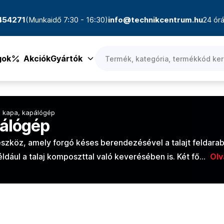
4454271
(Munkaidő 7:30 - 16:30)
info@technikcentrum.hu
24 órá
gok
Akciók
Gyártók
s kapa, kapálógép
pálógép
 eszköz, amely forgó késes berendezésével a talajt feldarab
ldául a talaj komposzttal való keverésében is. Két fő…
Olv