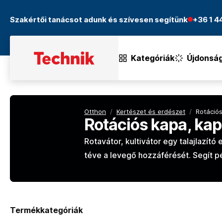
Szakértői tanácsot adunk és szívesen segítünk
+36 1 
Kategóriák
Újdonsá
Otthon
/
Kertészet és erdészet
/
Rotáció
Rotációs kapa, ka
Rotavátor, kultivátor egy talajlazító
téve a levegő hozzáférését. Segít pé
Termékkategóriák