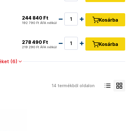
244 840 Ft
Kosárba
192 790 Ft
ÁFA nélkül
278 490 Ft
Kosárba
219 290 Ft
ÁFA nélkül
ket (6)
14 termékből oldalon