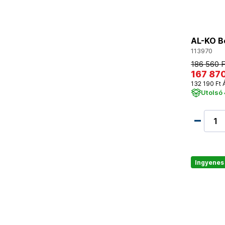
AL-KO Be
113970
186 560 F
167 870
132 190 Ft 
Utolsó
Ingyenes 