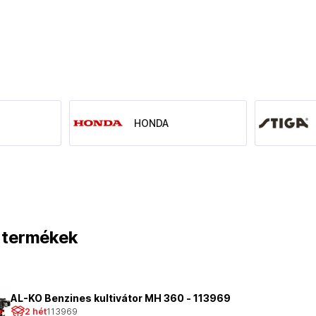
HONDA
t termékek
AL-KO Benzines kultivátor MH 360 - 113969
2 hét
113969