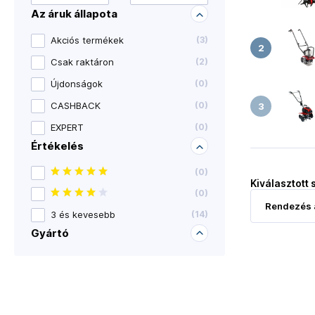
Az áruk állapota
Akciós termékek
(
3
)
Csak raktáron
(
2
)
Újdonságok
(
0
)
CASHBACK
(
0
)
EXPERT
(
0
)
Értékelés
(
0
)
Kiválasztott 
(
0
)
3 és kevesebb
(
14
)
Gyártó