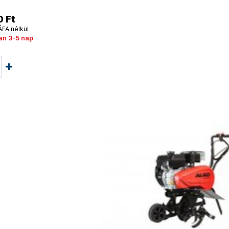
0 Ft
ÁFA nélkül
an 3-5 nap