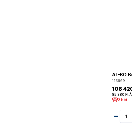
AL-KO Be
113969
108 420
85 380 Ft Á
2 hét