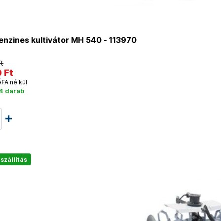
nzines kultivátor MH 540 - 113970
t
 Ft
ÁFA nélkül
 4 darab
szállítás