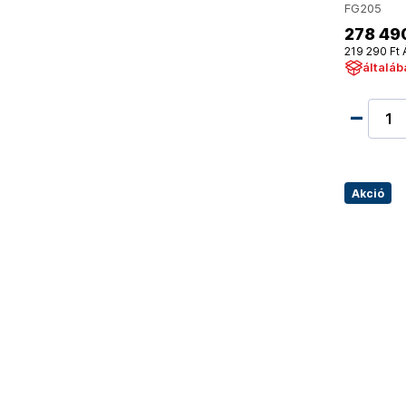
FG205
278 49
219 290 Ft 
általáb
Akció