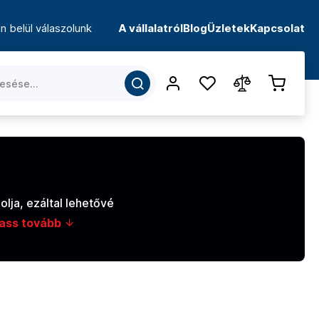
n belül válaszolunk
A vállalatról
Blog
Üzletek
Kapcsolat
olja, ezáltal lehetővé
ass tovább