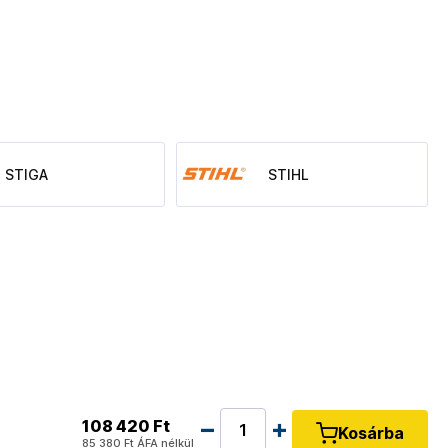
STIGA
STIHL
108 420 Ft
Kosárba
85 380 Ft
ÁFA nélkül