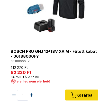
BOSCH PRO GHJ 12+18V XA M - Fűtött kabát
- 06188000FY
06188000FY
112 270 Ft
82 220 Ft
64 750 Ft ÁFA nélkül
jelenleg nem elérhető
Kosárba