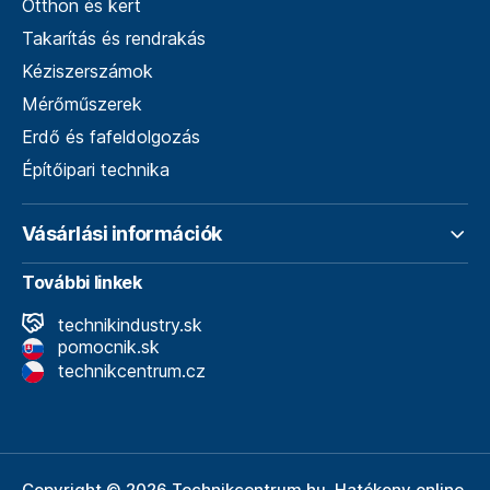
Otthon és kert
Takarítás és rendrakás
Kéziszerszámok
Mérőműszerek
Erdő és fafeldolgozás
Építőipari technika
Vásárlási információk
További linkek
technikindustry.sk
pomocnik.sk
technikcentrum.cz
Copyright © 2026 Technikcentrum.hu. Hatékony online