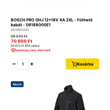
BOSCH PRO GHJ 12+18V XA 2XL - Fűthető
kabát - 06188000E1
06188000E1
96 570 Ft
70 950 Ft
55 870 Ft ÁFA nélkül
jelenleg nem elérhető
Kosárba
Akció