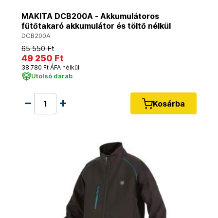
MAKITA DCB200A - Akkumulátoros
fűtőtakaró akkumulátor és töltő nélkül
DCB200A
65 550 Ft
49 250 Ft
38 780 Ft ÁFA nélkül
Utolsó darab
Kosárba