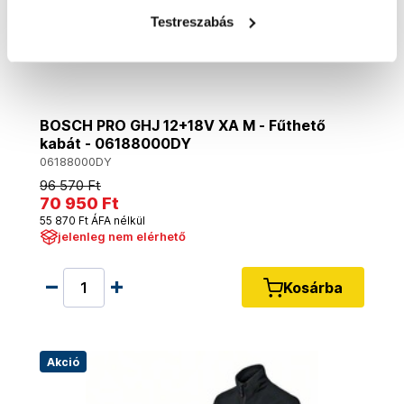
Testreszabás
BOSCH PRO GHJ 12+18V XA M - Fűthető
kabát - 06188000DY
06188000DY
96 570 Ft
70 950 Ft
55 870 Ft ÁFA nélkül
jelenleg nem elérhető
Kosárba
Akció