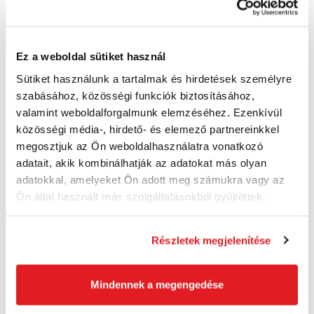
BOSCH PRO GHJ 12+18V XA S - Fűtött kabát
- 06188000DX
06188000DX
96 570 Ft
Ez a weboldal sütiket használ
70 950 Ft
Sütiket használunk a tartalmak és hirdetések személyre
55 870 Ft ÁFA nélkül
jelenleg nem elérhető
szabásához, közösségi funkciók biztosításához,
valamint weboldalforgalmunk elemzéséhez. Ezenkívül
közösségi média-, hirdető- és elemező partnereinkkel
Kosárba
megosztjuk az Ön weboldalhasználatra vonatkozó
adatait, akik kombinálhatják az adatokat más olyan
adatokkal, amelyeket Ön adott meg számukra vagy az
Akció
Ön által használt más szolgáltatásokból gyűjtöttek.
Részletek megjelenítése
Mindennek a megengedése