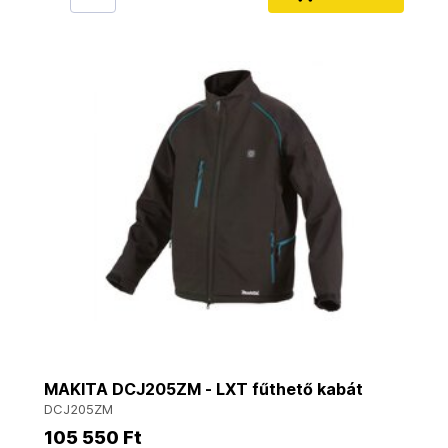
MAKITA DCJ205ZM - LXT fűthető kabát
DCJ205ZM
105 550 Ft