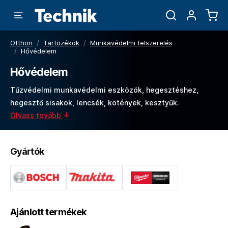
Otthon
/
Tartozékok
/
Munkavédelmi felszerelés
/
Hővédelem
Hővédelem
Tűzvédelmi munkavédelmi eszközök, hegesztéshez,
hegesztő sisakok, lencsék, kötények, kesztyűk.
Olvass tovább
Gyártók
Ajánlott termékek