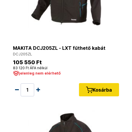
MAKITA DCJ205ZL - LXT fűthető kabát
DCJ205ZL
105 550 Ft
83 120 Ft ÁFA nélkül
jelenleg nem elérhető
Kosárba