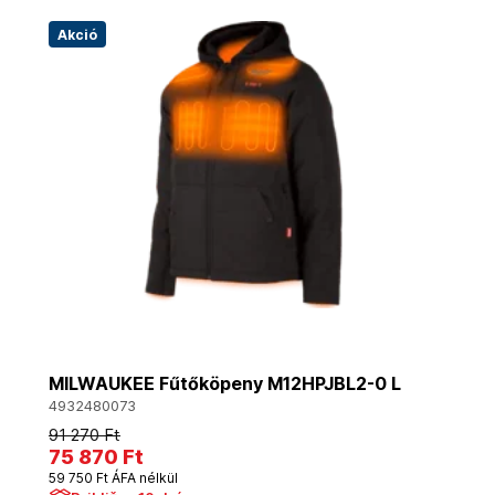
Akció
MILWAUKEE Fűtőköpeny M12HPJBL2-0 L
4932480073
91 270 Ft
75 870 Ft
59 750 Ft ÁFA nélkül