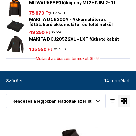
MILWAUKEE Fűtőköpeny M12HPJBL2-0 L
75 870 Ft
91 270 Ft
MAKITA DCB200A - Akkumulátoros
fűtőtakaró akkumulátor és töltő nélkül
49 250 Ft
65 550 Ft
MAKITA DCJ205Z2XL - LXT fűthető kabát
105 550 Ft
105 550 Ft
Mutasd az összes terméket (6)
14 terméket
Szűrő