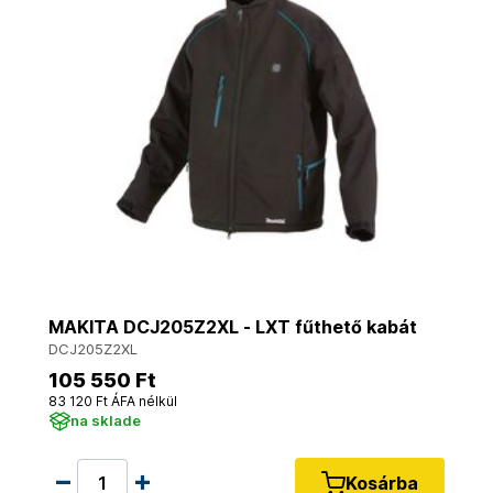
MAKITA DCJ205Z2XL - LXT fűthető kabát
DCJ205Z2XL
105 550 Ft
83 120 Ft ÁFA nélkül
na sklade
Kosárba