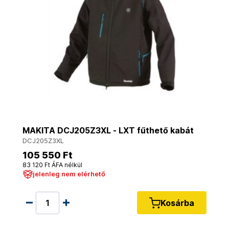
MAKITA DCJ205Z3XL - LXT fűthető kabát
DCJ205Z3XL
105 550 Ft
83 120 Ft ÁFA nélkül
jelenleg nem elérhető
Kosárba