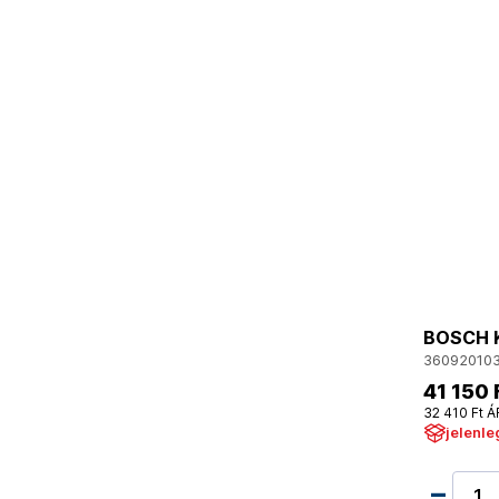
BOSCH K
36092010
41 150 
32 410 Ft Á
jelenle