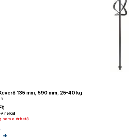
everő 135 mm, 590 mm, 25-40 kg
38
Ft
FA nélkül
g nem elérhető