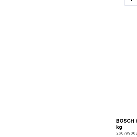
BOSCH K
kg
26079900