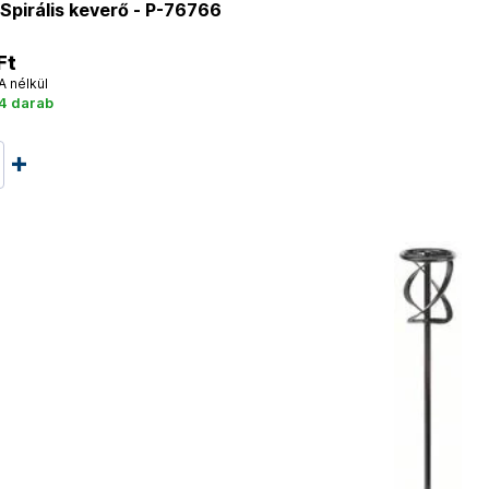
pirális keverő - P-76766
Ft
A nélkül
 4 darab