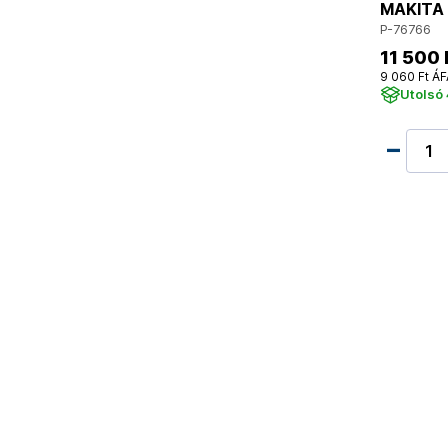
MAKITA S
P-76766
11 500 
9 060 Ft ÁF
Utolsó