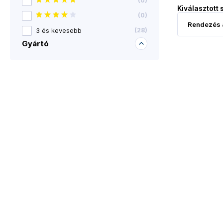
(
0
)
Kiválasztott 
(
0
)
3 és kevesebb
(
28
)
Gyártó