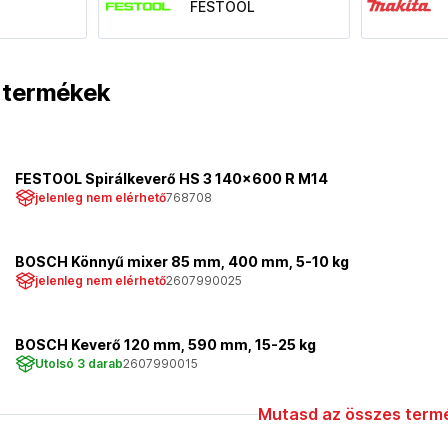
FESTOOL
t termékek
FESTOOL Spirálkeverő HS 3 140x600 R M14
jelenleg nem elérhető
768708
BOSCH Könnyű mixer 85 mm, 400 mm, 5-10 kg
jelenleg nem elérhető
2607990025
BOSCH Keverő 120 mm, 590 mm, 15-25 kg
Utolsó 3 darab
2607990015
Mutasd az összes termé