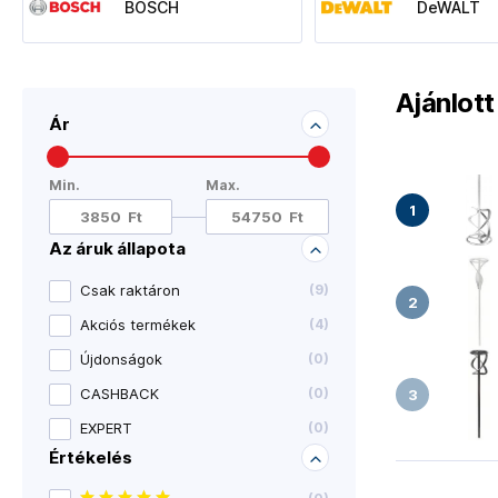
BOSCH
DeWALT
Ajánlot
Ár
Min.
Max.
Az áruk állapota
Csak raktáron
(
9
)
Akciós termékek
(
4
)
Újdonságok
(
0
)
CASHBACK
(
0
)
EXPERT
(
0
)
Értékelés