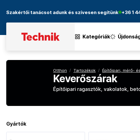
Szakértői tanácsot adunk és szívesen segítünk
+36 1 
Kategóriák
Újdonsá
Otthon
/
Tartozékok
/
Építőipari, mérő- 
Keverőszárak
Építőipari ragasztók, vakolatok, be
Gyártók