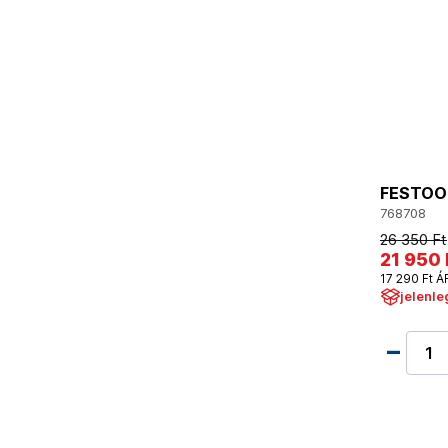
FESTOOL
768708
26 350 Ft
21 950 
17 290 Ft Á
jelenle