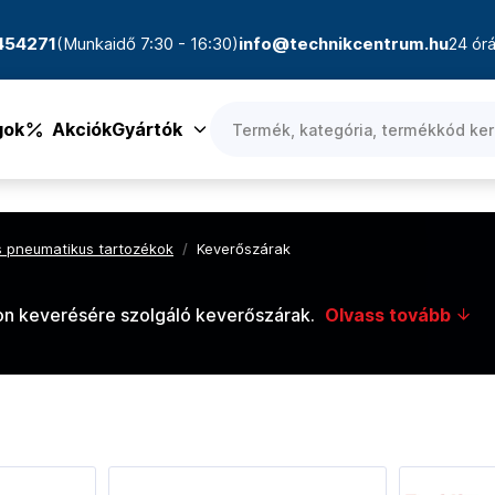
4454271
(Munkaidő 7:30 - 16:30)
info@technikcentrum.hu
24 órá
gok
Akciók
Gyártók
és pneumatikus tartozékok
/
Keverőszárak
ton keverésére szolgáló keverőszárak.
Olvass tovább