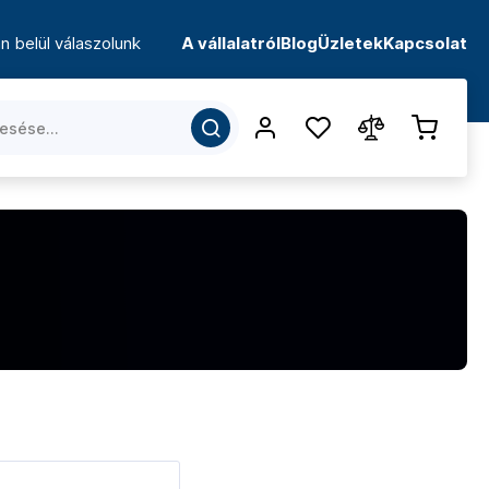
n belül válaszolunk
A vállalatról
Blog
Üzletek
Kapcsolat