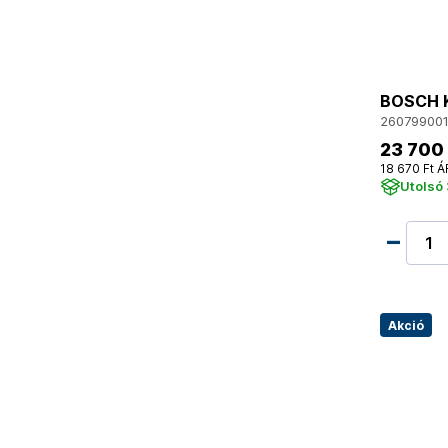
BOSCH K
26079900
23 700 
18 670 Ft Á
Utolsó 
Akció