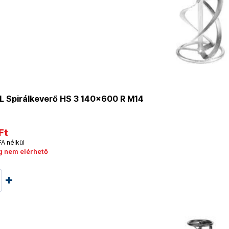
 Spirálkeverő HS 3 140x600 R M14
Ft
FA nélkül
g nem elérhető