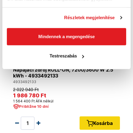
Részletek megjelenítése
Mindennek a megengedése
Testreszabás
MILWAUKEE IRPSUOP2500 ONE-KEY™
Napájací zdroj ROLL-ON, 7200/3600 W 2.5
kWh - 4933492133
4933492133
2 022 940 Ft
1 986 780 Ft
1 564 400 Ft ÁFA nélkül
Približne 10 dní
Kosárba