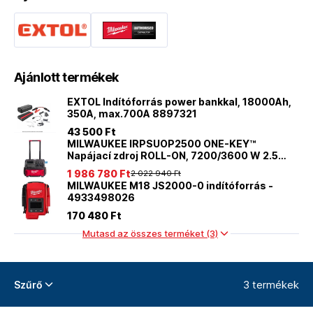
Ajánlott termékek
EXTOL Indítóforrás power bankkal, 18000Ah,
350A, max.700A 8897321
43 500 Ft
MILWAUKEE IRPSUOP2500 ONE-KEY™
Napájací zdroj ROLL-ON, 7200/3600 W 2.5
kWh - 4933492133
1 986 780 Ft
2 022 940 Ft
MILWAUKEE M18 JS2000-0 indítóforrás -
4933498026
170 480 Ft
Mutasd az összes terméket (3)
3 termékek
Szűrő