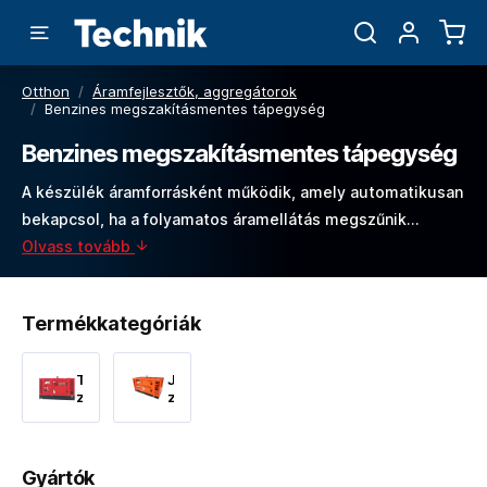
Otthon
/
Áramfejlesztők, aggregátorok
/
Benzines megszakításmentes tápegység
Benzines megszakításmentes tápegység
A készülék áramforrásként működik, amely automatikusan
bekapcsol, ha a folyamatos áramellátás megszűnik...
Olvass tovább
Termékkategóriák
Třífázové
Jednofázové
záložní
záložní
zdroje
zdroje
Gyártók