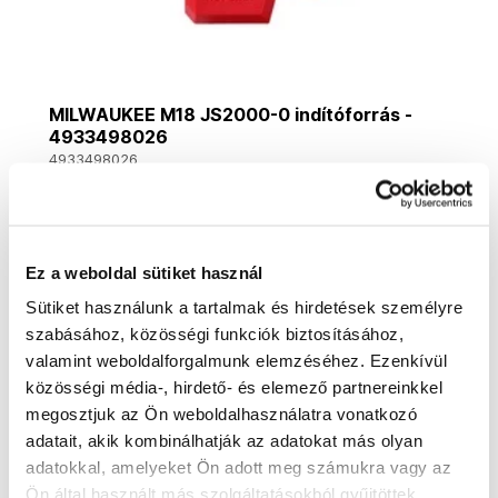
MILWAUKEE M18 JS2000-0 indítóforrás -
4933498026
4933498026
170 480 Ft
134 240 Ft ÁFA nélkül
Utolsó 2 darab
Ez a weboldal sütiket használ
Kosárba
Sütiket használunk a tartalmak és hirdetések személyre
szabásához, közösségi funkciók biztosításához,
valamint weboldalforgalmunk elemzéséhez. Ezenkívül
közösségi média-, hirdető- és elemező partnereinkkel
Akció
Ingyenes szállítás
megosztjuk az Ön weboldalhasználatra vonatkozó
adatait, akik kombinálhatják az adatokat más olyan
adatokkal, amelyeket Ön adott meg számukra vagy az
Ön által használt más szolgáltatásokból gyűjtöttek.