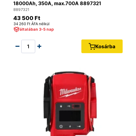
18000Ah, 350A, max.700A 8897321
8897321
43 500 Ft
34 260 Ft ÁFA nélkül
általában 3-5 nap
Kosárba