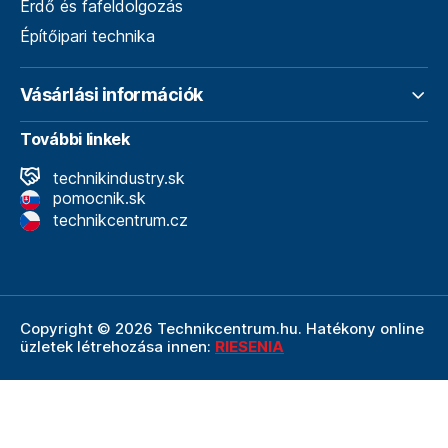
Erdő és fafeldolgozás
Építőipari technika
Vásárlási információk
További linkek
technikindustry.sk
pomocnik.sk
technikcentrum.cz
Copyright © 2026 Technikcentrum.hu. Hatékony online
üzletek létrehozása innen:
RIESENIA
A Technikcentrum.hu internetes áruház a
Technik vállalat
szerves része, amely a műszaki
felszerelések és
szerszámok területének vezetője. A Technik cég
részeként a Technikcentrum.hu élvezi a Technik által