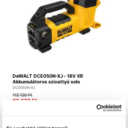
DeWALT DCE050N-XJ - 18V XR
Akkumulátoros szivattyú solo
DCE050N-XJ
112 120 Ft
95 670 Ft
75 340 Ft ÁFA nélkül
Szállításra kész
Kosárba