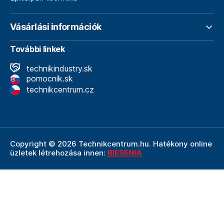
Vásárlási információk
További linkek
technikindustry.sk
pomocnik.sk
technikcentrum.cz
Copyright © 2026 Technikcentrum.hu. Hatékony online
üzletek létrehozása innen:
RIESENIA
A Technikcentrum.hu internetes áruház a
Technik vállalat
szerves része, amely a műszaki
felszerelések és
szerszámok területének vezetője. A Technik cég
részeként a Technikcentrum.hu élvezi a Technik által
nyújtott többéves tapasztalatot, szakértelmet és erős
hátteret.