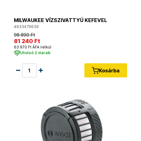
MILWAUKEE VÍZSZIVATTYÚ KEFEVEL
4933479639
98 890 Ft
81 240 Ft
63 970 Ft ÁFA nélkül
Utolsó 2 darab
Kosárba