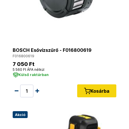
BOSCH Esővízszűrő - F016800619
F016800619
7 050 Ft
5 560 Ft ÁFA nélkül
Külső raktárban
Kosárba
Akció