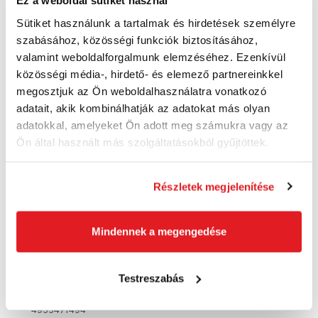
Ez a weboldal sütiket használ
Sütiket használunk a tartalmak és hirdetések személyre
szabásához, közösségi funkciók biztosításához,
valamint weboldalforgalmunk elemzéséhez. Ezenkívül
Akció
közösségi média-, hirdető- és elemező partnereinkkel
megosztjuk az Ön weboldalhasználatra vonatkozó
adatait, akik kombinálhatják az adatokat más olyan
adatokkal, amelyeket Ön adott meg számukra vagy az
Ön által használt más szolgáltatásokból gyűjtöttek.
Részletek megjelenítése
Mindennek a megengedése
Testreszabás
MILWAUKEE M18BTP-0 kompakt vízszivattyú
4933471494
4933471494