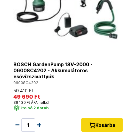
BOSCH GardenPump 18V-2000 -
06008C4202 - Akkumulátoros
esővízszivattyúk
06008C4202
59 410 Ft
49 690 Ft
39 130 Ft ÁFA nélkül
Utolsó 2 darab
Kosárba