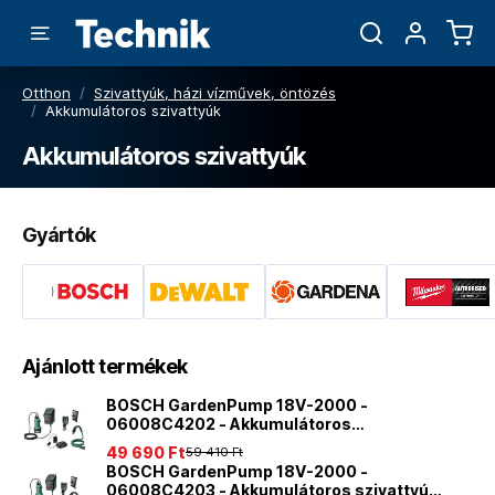
Otthon
/
Szivattyúk, házi vízművek, öntözés
/
Akkumulátoros szivattyúk
Akkumulátoros szivattyúk
Gyártók
Ajánlott termékek
BOSCH GardenPump 18V-2000 -
06008C4202 - Akkumulátoros
esővízszivattyúk
49 690 Ft
59 410 Ft
BOSCH GardenPump 18V-2000 -
06008C4203 - Akkumulátoros szivattyú