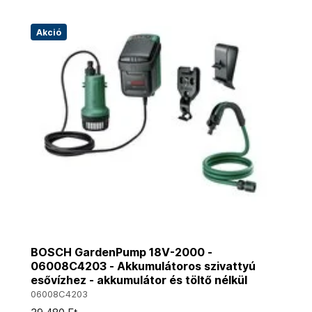
Akció
BOSCH GardenPump 18V-2000 -
06008C4203 - Akkumulátoros szivattyú
esővízhez - akkumulátor és töltő nélkül
06008C4203