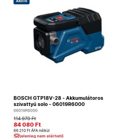
Akció
BOSCH GTP18V-28 - Akkumulátoros
szivattyú solo - 06019R6000
06019R6000
114 970 Ft
84 080 Ft
66 210 Ft ÁFA nélkül
jelenleg nem elérhető