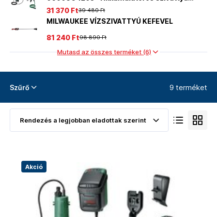
esővízhez - akkumulátor és töltő nélkül
31 370 Ft
39 480 Ft
MILWAUKEE VÍZSZIVATTYÚ KEFEVEL
81 240 Ft
98 890 Ft
Mutasd az összes terméket (6)
9 terméket
Szűrő
Akció