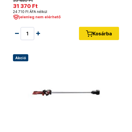
39 480 Ft
31 370 Ft
24 710 Ft ÁFA nélkül
jelenleg nem elérhető
Kosárba
Akció