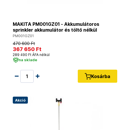
MAKITA PM001GZ01 - Akkumulátoros
sprinkler akkumulátor és töltő nélkül
PM001GZ01
470 600 Ft
367 650 Ft
289 490 Ft ÁFA nélkül
na sklade
Kosárba
Akció