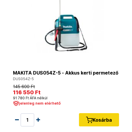
MAKITA DUS054Z-5 - Akkus kerti permetező
DUS054Z-5
145 600 Ft
116 550 Ft
91 780 Ft ÁFA nélkül
jelenleg nem elérhető
Kosárba