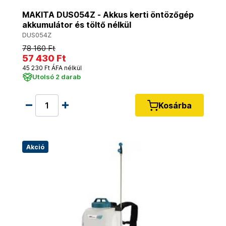
MAKITA DUS054Z - Akkus kerti öntözőgép
akkumulátor és töltő nélkül
DUS054Z
78 160 Ft
57 430 Ft
45 230 Ft ÁFA nélkül
Utolsó 2 darab
Kosárba
Akció