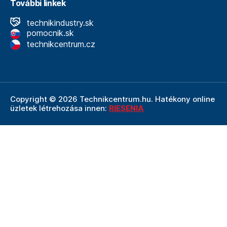
További linkek
technikindustry.sk
pomocnik.sk
technikcentrum.cz
Copyright © 2026 Technikcentrum.hu. Hatékony online
üzletek létrehozása innen:
RIESENIA
A Technikcentrum.hu internetes áruház a
Technik vállalat
szerves része, amely a műszaki
felszerelések és
szerszámok területének vezetője. A Technik cég
részeként a Technikcentrum.hu élvezi a Technik által
nyújtott többéves tapasztalatot, szakértelmet és erős
hátteret.
Ezt a weboldalt a reCAPTCHA védi, és alkalmazható
adatvédelmi politika
A Google és az övék
Felhasználási
feltételek
.