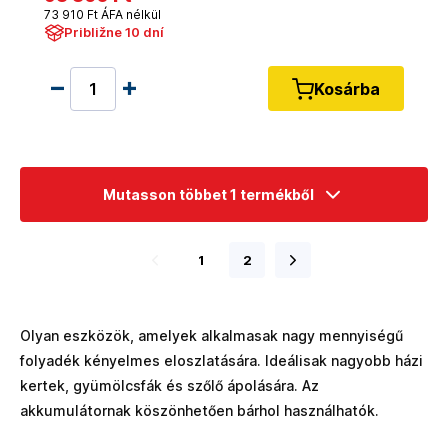
73 910 Ft ÁFA nélkül
Približne 10 dní
Kosárba
Mutasson többet 1 termékből
1
2
Olyan eszközök, amelyek alkalmasak nagy mennyiségű
folyadék kényelmes eloszlatására. Ideálisak nagyobb házi
kertek, gyümölcsfák és szőlő ápolására. Az
akkumulátornak köszönhetően bárhol használhatók.