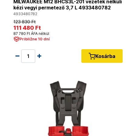
MILWAUKEE M12 BHCS3L-201 vezeték nélküli
kézi vegyi permetező 3,7 L 4933480782
4933480782
123 830 Ft
111 480 Ft
87 780 Ft ÁFA nélkül
Približne 10 dní
Kosárba