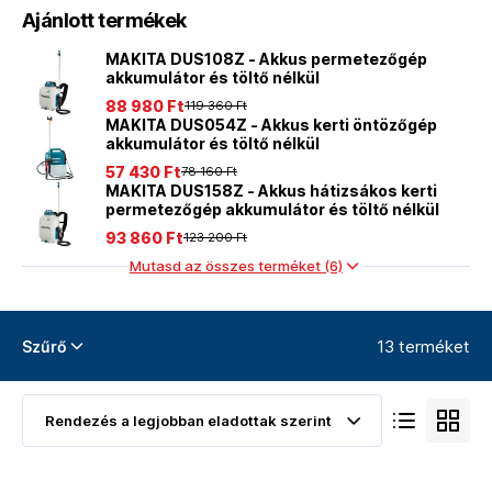
Ajánlott termékek
MAKITA DUS108Z - Akkus permetezőgép
akkumulátor és töltő nélkül
88 980 Ft
119 360 Ft
MAKITA DUS054Z - Akkus kerti öntözőgép
akkumulátor és töltő nélkül
57 430 Ft
78 160 Ft
MAKITA DUS158Z - Akkus hátizsákos kerti
permetezőgép akkumulátor és töltő nélkül
93 860 Ft
123 200 Ft
Mutasd az összes terméket (6)
13 terméket
Szűrő