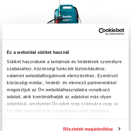
Ez a weboldal sütiket használ
Sütiket használunk a tartalmak és hirdetések személyre
MAKITA DUS054Z-6 - Akkus kerti permetező
szabásához, közösségi funkciók biztosításához,
DUS054Z-6
valamint weboldalforgalmunk elemzéséhez. Ezenkívül
149 560 Ft
118 750 Ft
közösségi média-, hirdető- és elemező partnereinkkel
93 510 Ft ÁFA nélkül
megosztjuk az Ön weboldalhasználatra vonatkozó
jelenleg nem elérhető
adatait, akik kombinálhatják az adatokat más olyan
adatokkal, amelyeket Ön adott meg számukra vagy az
Kosárba
Ön által használt más szolgáltatásokból gyűjtöttek.
Részletek megjelenítése