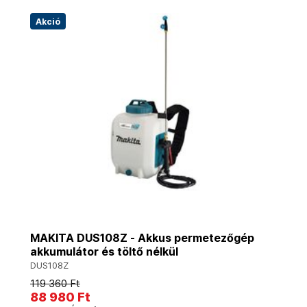
Akció
MAKITA DUS108Z - Akkus permetezőgép
akkumulátor és töltő nélkül
DUS108Z
119 360 Ft
88 980 Ft