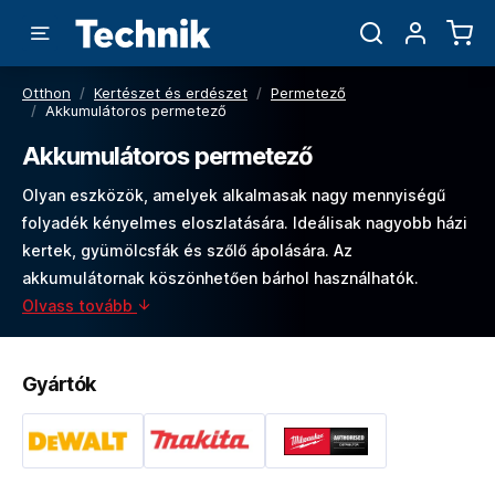
Otthon
/
Kertészet és erdészet
/
Permetező
/
Akkumulátoros permetező
Akkumulátoros permetező
Olyan eszközök, amelyek alkalmasak nagy mennyiségű
folyadék kényelmes eloszlatására. Ideálisak nagyobb házi
kertek, gyümölcsfák és szőlő ápolására. Az
akkumulátornak köszönhetően bárhol használhatók.
Olvass tovább
Gyártók