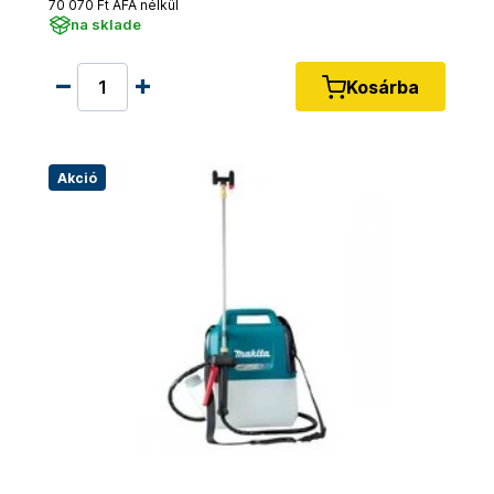
70 070 Ft ÁFA nélkül
na sklade
Kosárba
Akció