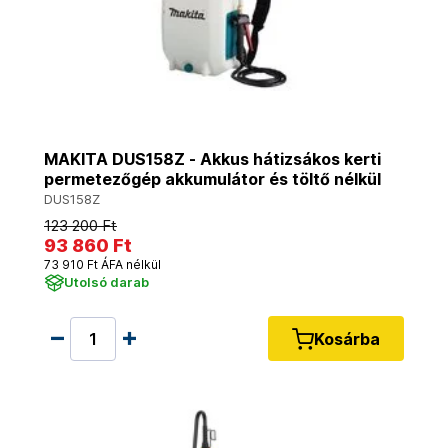
MAKITA DUS158Z - Akkus hátizsákos kerti
permetezőgép akkumulátor és töltő nélkül
DUS158Z
123 200 Ft
93 860 Ft
73 910 Ft ÁFA nélkül
Utolsó darab
Kosárba