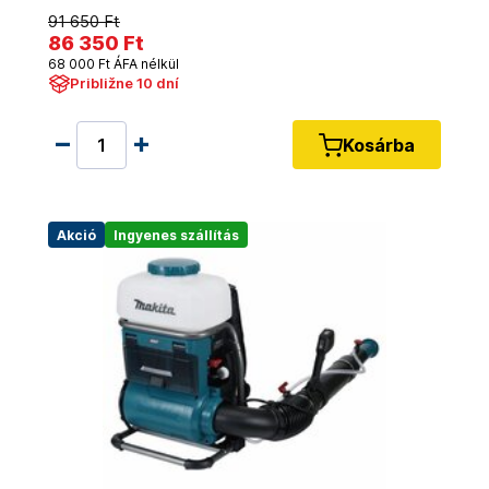
91 650 Ft
86 350 Ft
68 000 Ft ÁFA nélkül
Približne 10 dní
Kosárba
Akció
Ingyenes szállítás