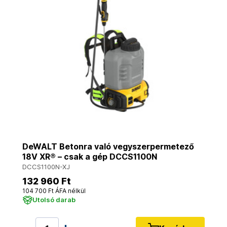
DeWALT Betonra való vegyszerpermetező
18V XR® – csak a gép DCCS1100N
DCCS1100N-XJ
132 960 Ft
104 700 Ft ÁFA nélkül
Utolsó darab