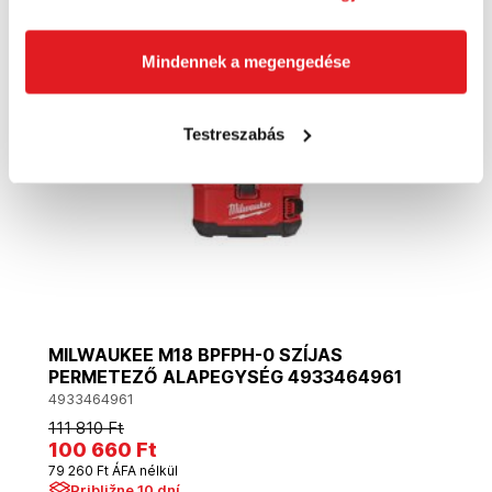
Akció
Mindennek a megengedése
Testreszabás
MILWAUKEE M18 BPFPH-0 SZÍJAS
PERMETEZŐ ALAPEGYSÉG 4933464961
4933464961
111 810 Ft
100 660 Ft
79 260 Ft ÁFA nélkül
Približne 10 dní