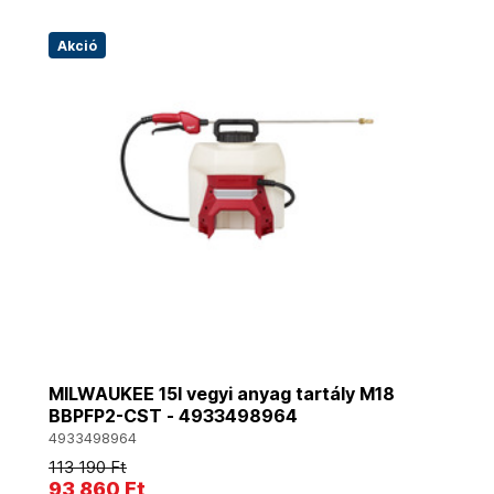
Akció
MILWAUKEE 15l vegyi anyag tartály M18
BBPFP2-CST - 4933498964
4933498964
113 190 Ft
93 860 Ft