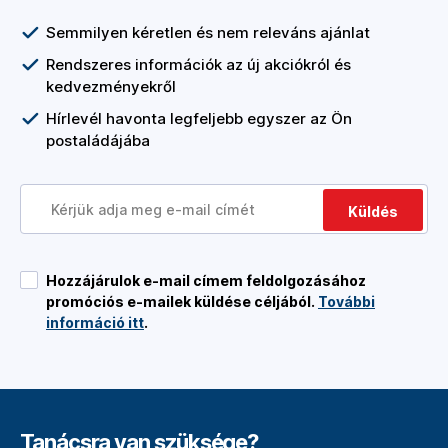
Semmilyen kéretlen és nem releváns ajánlat
Rendszeres információk az új akciókról és
kedvezményekről
Hírlevél havonta legfeljebb egyszer az Ön
postaládájába
Küldés
Hozzájárulok e-mail címem feldolgozásához
promóciós e-mailek küldése céljából.
További
információ itt
.
Tanácsra van szüksége?