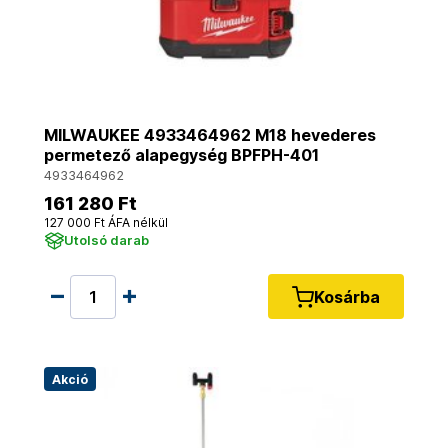
MILWAUKEE 4933464962 M18 hevederes
permetező alapegység BPFPH-401
4933464962
161 280 Ft
127 000 Ft ÁFA nélkül
Utolsó darab
Kosárba
Akció