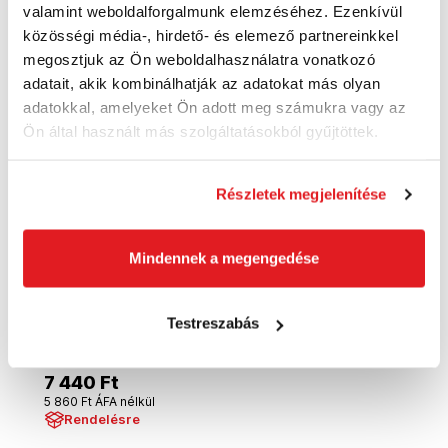
valamint weboldalforgalmunk elemzéséhez. Ezenkívül
közösségi média-, hirdető- és elemező partnereinkkel
megosztjuk az Ön weboldalhasználatra vonatkozó
adatait, akik kombinálhatják az adatokat más olyan
adatokkal, amelyeket Ön adott meg számukra vagy az
Ön által használt más szolgáltatásokból gyűjtöttek.
Részletek megjelenítése
Mindennek a megengedése
FISKARS Öntöző- és párásító kanna |
Testreszabás
1080774
1080774
7 440 Ft
5 860 Ft ÁFA nélkül
Rendelésre