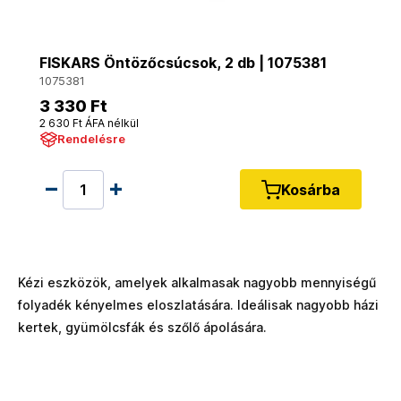
FISKARS Öntözőcsúcsok, 2 db | 1075381
1075381
3 330 Ft
2 630 Ft ÁFA nélkül
Rendelésre
Kosárba
Kézi eszközök, amelyek alkalmasak nagyobb mennyiségű
folyadék kényelmes eloszlatására. Ideálisak nagyobb házi
kertek, gyümölcsfák és szőlő ápolására.