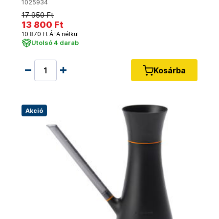
1025934
17 950 Ft
13 800 Ft
10 870 Ft ÁFA nélkül
Utolsó 4 darab
Kosárba
Akció