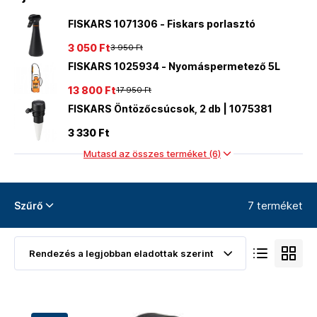
FISKARS 1071306 - Fiskars porlasztó
3 050 Ft
3 950 Ft
FISKARS 1025934 - Nyomáspermetező 5L
13 800 Ft
17 950 Ft
FISKARS Öntözőcsúcsok, 2 db | 1075381
3 330 Ft
Mutasd az összes terméket (6)
7 terméket
Szűrő