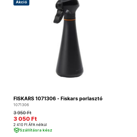
Akció
FISKARS 1071306 - Fiskars porlasztó
1071306
3 950 Ft
3 050 Ft
2 410 Ft ÁFA nélkül
Szállításra kész