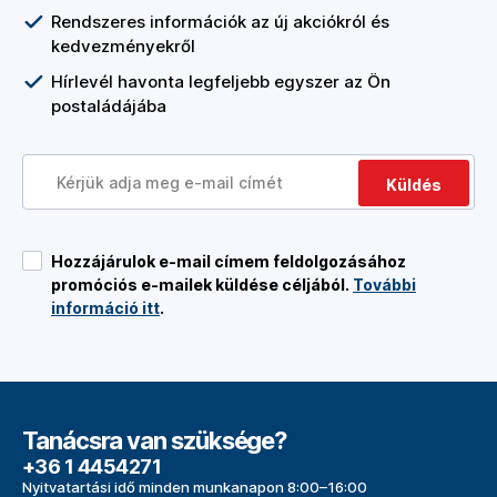
Rendszeres információk az új akciókról és
kedvezményekről
Hírlevél havonta legfeljebb egyszer az Ön
postaládájába
Küldés
Hozzájárulok e-mail címem feldolgozásához
promóciós e-mailek küldése céljából.
További
információ itt
.
Tanácsra van szüksége?
+36 1 4454271
Nyitvatartási idő minden munkanapon 8:00–16:00