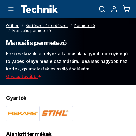
Otthon
/
Kertészet és erdészet
/
Permetező
/
Manuális permetező
Manuális permetező
Kézi eszközök, amelyek alkalmasak nagyobb mennyiségű
folyadék kényelmes eloszlatására. Ideálisak nagyobb házi
kertek, gyümölcsfák és szőlő ápolására.
Olvass tovább
Gyártók
Ajánlott termékek