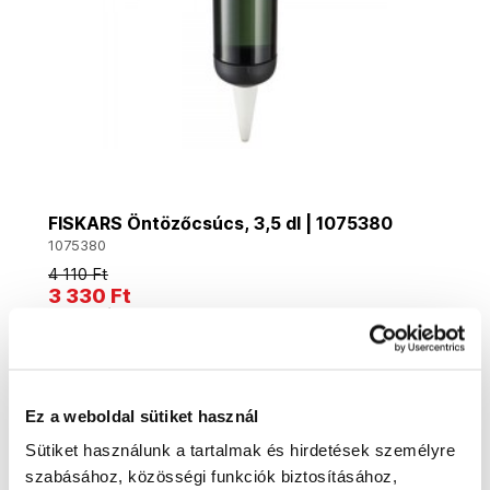
FISKARS Öntözőcsúcs, 3,5 dl | 1075380
1075380
4 110 Ft
3 330 Ft
2 630 Ft ÁFA nélkül
Utolsó 4 darab
Kosárba
Ez a weboldal sütiket használ
Sütiket használunk a tartalmak és hirdetések személyre
szabásához, közösségi funkciók biztosításához,