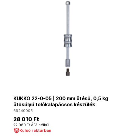
KUKKO 22-0-05 | 200 mm ütésű, 0,5 kg
ütősúlyú tolókalapácsos készülék
69240005
28 010 Ft
22 060 Ft ÁFA nélkül
Külső raktárban