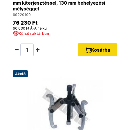
mm kiterjesztéssel, 130 mm behelyezési
mélységgel
69220100
76 230 Ft
60 030 Ft ÁFA nélkül
Külső raktárban
Kosárba
Akció