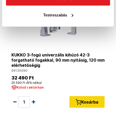
Testreszabás
KUKKO 3-fogú univerzális kihúzó 42-3
forgatható fogakkal, 90 mm nyitásig, 120 mm
elérhetőségig
69130090
32 490 Ft
25 590 Ft ÁFA nélkül
Külső raktárban
Kosárba