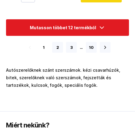
Mutasson többet 12 termékből
1
2
3
…
10
Autószerelőknek szánt szerszámok. kézi csavarhúzók,
bitek, szerelőknek való szerszámok, fejszetták és
tartozékok, kulcsok, fogók, speciális fogók.
Miért nekünk?