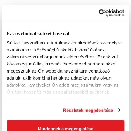
KUKKO Húzó, 18-2 a bővítésig, elérhetőség
Ez a weboldal sütiket használ
260 mm M14x1,5
69290250
Sütiket használunk a tartalmak és hirdetések személyre
52 310 Ft
szabásához, közösségi funkciók biztosításához,
41 190 Ft ÁFA nélkül
valamint weboldalforgalmunk elemzéséhez. Ezenkívül
Külső raktárban
közösségi média-, hirdető- és elemező partnereinkkel
megosztjuk az Ön weboldalhasználatra vonatkozó
Kosárba
adatait, akik kombinálhatják az adatokat más olyan
adatokkal, amelyeket Ön adott meg számukra vagy az
Ön által használt más szolgáltatásokból gyűjtöttek.
Részletek megjelenítése
Mindennek a megengedése