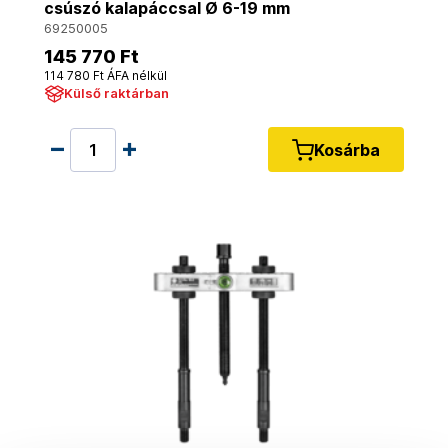
csúszó kalapáccsal Ø 6-19 mm
69250005
145 770 Ft
114 780 Ft ÁFA nélkül
Külső raktárban
Kosárba