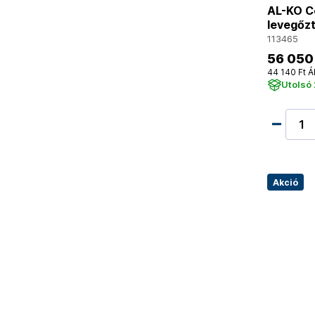
AL-KO C
levegőzt
113465
56 050
44 140 Ft Á
Utolsó 
Akció