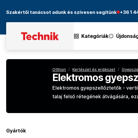
Szakértői tanácsot adunk és szívesen segítünk
+36 1 
Kategóriák
Újdonsá
Otthon
/
Kertészet és erdészet
/
Gyepsze
Elektromos gyepsz
Elektromos gyepszellőztetők - verti
talaj felső rétegének átvágására, ez
Gyártók