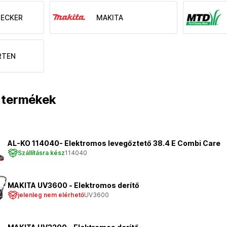
DECKER
MAKITA
RTEN
t termékek
AL-KO 114040- Elektromos levegőztető 38.4 E Combi Care
Szállításra kész
114040
MAKITA UV3600 - Elektromos derítő
jelenleg nem elérhető
UV3600