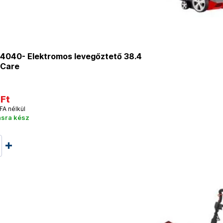
14040- Elektromos levegőztető 38.4
 Care
 Ft
FA nélkül
ásra kész