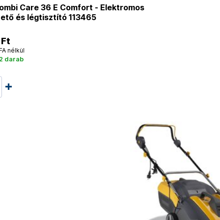
ombi Care 36 E Comfort - Elektromos
ető és légtisztító 113465
 Ft
FA nélkül
2 darab