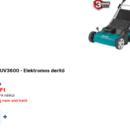
UV3600 - Elektromos derítő
t
Ft
FA nélkül
g nem elérhető