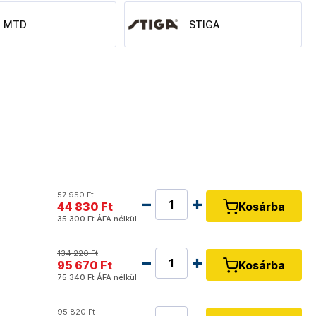
MTD
STIGA
57 950 Ft
44 830 Ft
Kosárba
35 300 Ft
ÁFA nélkül
134 220 Ft
95 670 Ft
Kosárba
75 340 Ft
ÁFA nélkül
95 820 Ft