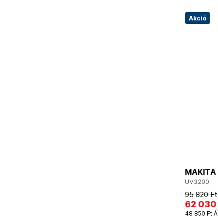
Akció
MAKITA 
UV3200
95 820 Ft
62 030
48 850 Ft Á