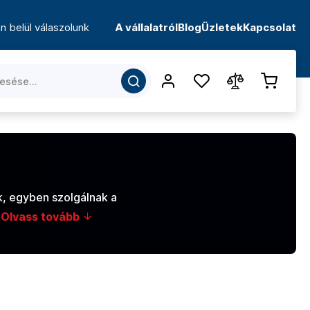
n belül válaszolunk
A vállalatról
Blog
Üzletek
Kapcsolat
k, egyben szolgálnak a
Olvass tovább