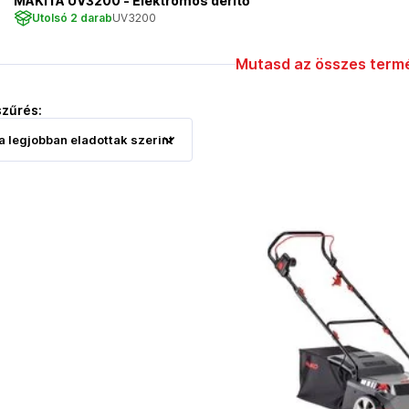
MAKITA UV3200 - Elektromos derítő
Utolsó 2 darab
UV3200
Mutasd az összes termé
szűrés: