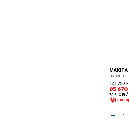
MAKITA 
UV3600
134 220 F
95 670 
75 340 Ft Á
jelenle