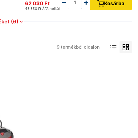
62 030 Ft
Kosárba
48 850 Ft
ÁFA nélkül
ket (6)
9 termékből oldalon