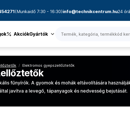
4454271
(Munkaidő 7:30 - 16:30)
info@technikcentrum.hu
24 órá
gok
Akciók
Gyártók
llőztetők
/
Elektromos gyepszellőztetők
ellőztetők
kális fűnyírók. A gyomok és mohák eltávolítására használjá
által javítva a levegő, tápanyagok és nedvesség bejutását.