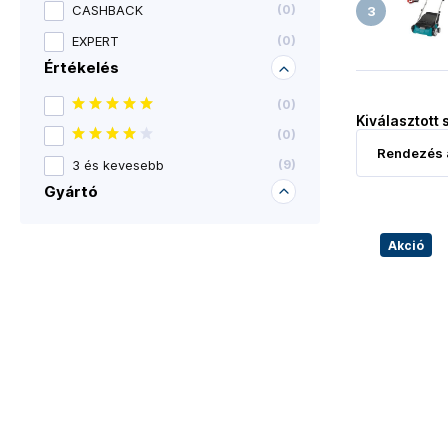
CASHBACK
(
0
)
EXPERT
(
0
)
Értékelés
(
0
)
Kiválasztott 
(
0
)
3 és kevesebb
(
9
)
Gyártó
Akció