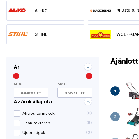
AL-KO
BLACK & 
STIHL
WOLF-GA
Ajánlot
Ár
Min.
Max.
Az áruk állapota
Akciós termékek
(
6
)
Csak raktáron
(
5
)
Újdonságok
(
0
)