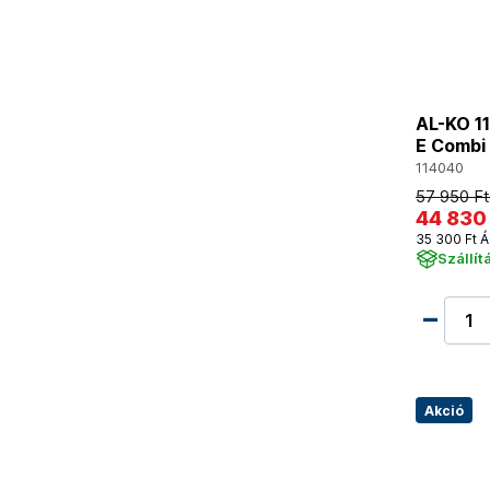
AL-KO 1
E Combi
114040
57 950 Ft
44 830
35 300 Ft Á
Szállít
Akció