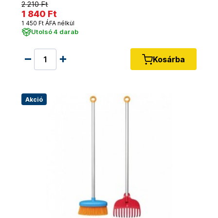
2 210 Ft
1 840 Ft
1 450 Ft ÁFA nélkül
Utolsó 4 darab
Kosárba
Akció