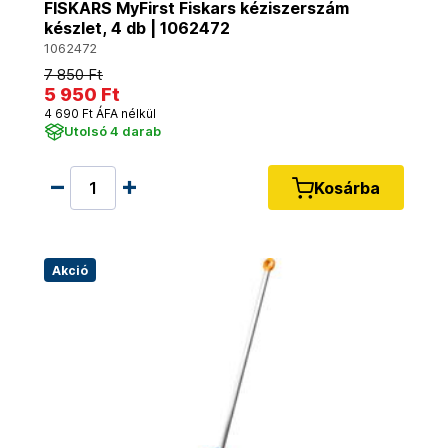
FISKARS MyFirst Fiskars kéziszerszám
készlet, 4 db | 1062472
1062472
7 850 Ft
5 950 Ft
4 690 Ft ÁFA nélkül
Utolsó 4 darab
Kosárba
Akció