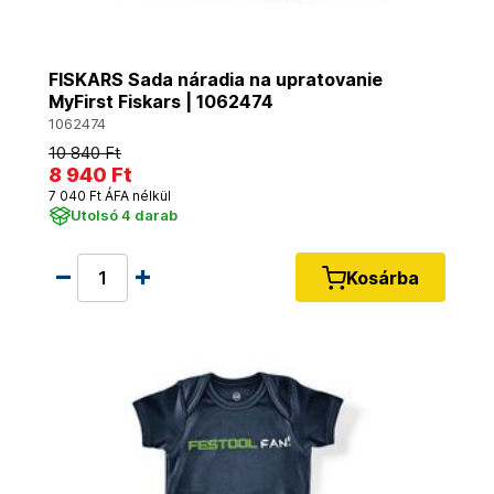
FISKARS Sada náradia na upratovanie
MyFirst Fiskars | 1062474
1062474
10 840 Ft
8 940 Ft
7 040 Ft ÁFA nélkül
Utolsó 4 darab
Kosárba