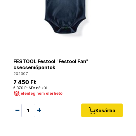
FESTOOL Festool "Festool Fan"
csecsemőpontok
202307
7 450 Ft
5 870 Ft ÁFA nélkül
jelenleg nem elérhető
Kosárba