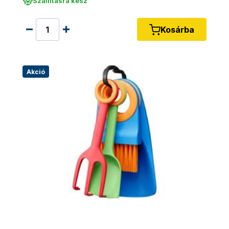
Szállításra kész
Kosárba
Akció