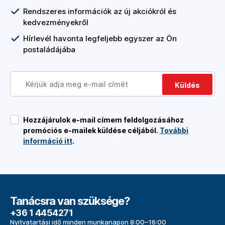
Rendszeres információk az új akciókról és
kedvezményekről
Hírlevél havonta legfeljebb egyszer az Ön
postaládájába
Küldés
Hozzájárulok e-mail címem feldolgozásához
promóciós e-mailek küldése céljából.
További
információ itt
.
Tanácsra van szüksége?
+36 1 4454271
Nyitvatartási idő minden munkanapon 8:00–16:00