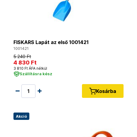
FISKARS Lapát az első 1001421
1001421
5 240 Ft
4 830 Ft
3 810 Ft ÁFA nélkül
Szállításra kész
Kosárba
Akció