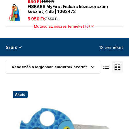
950 Ft
1 850 Ft
FISKARS MyFirst Fiskars kéziszerszám
készlet, 4 db | 1062472
5 950 Ft
7 850 Ft
Mutasd az összes terméket (6)
12 terméket
Szűrő
Akció