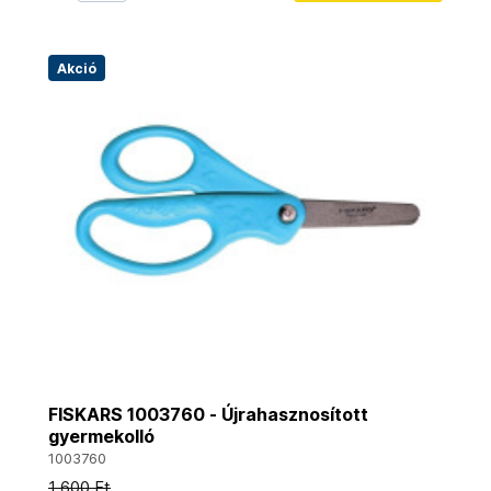
Akció
FISKARS 1003760 - Újrahasznosított
gyermekolló
1003760
1 600 Ft