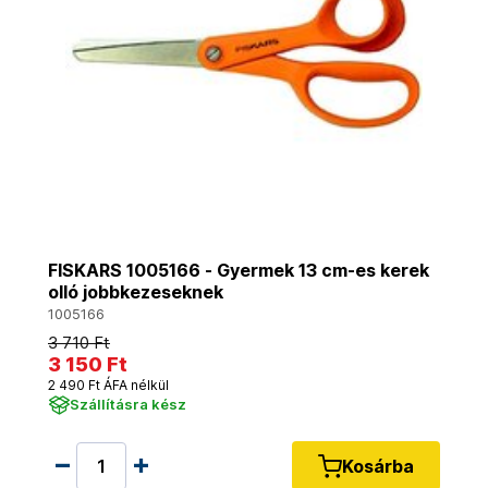
FISKARS 1005166 - Gyermek 13 cm-es kerek
olló jobbkezeseknek
1005166
3 710 Ft
3 150 Ft
2 490 Ft ÁFA nélkül
Szállításra kész
Kosárba