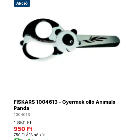
Akció
FISKARS 1004613 - Gyermek olló Animals
Panda
1004613
1 850 Ft
950 Ft
750 Ft ÁFA nélkül