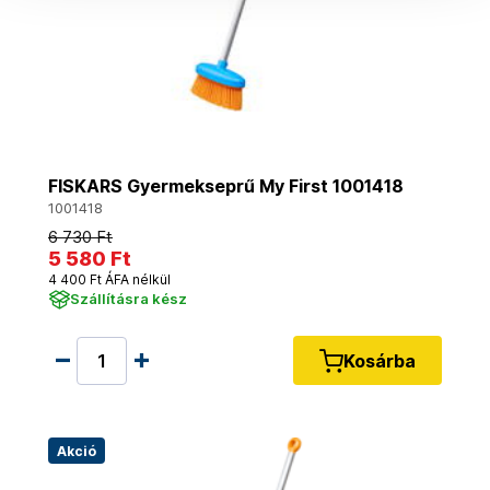
FISKARS Gyermekseprű My First 1001418
1001418
6 730 Ft
5 580 Ft
4 400 Ft ÁFA nélkül
Szállításra kész
Kosárba
Akció