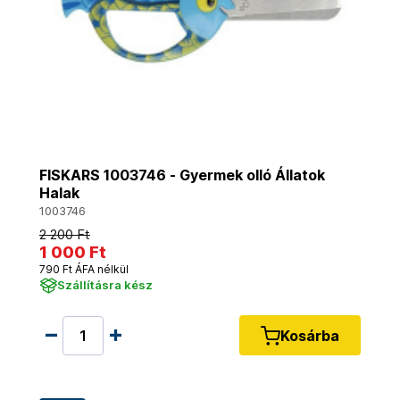
FISKARS 1003746 - Gyermek olló Állatok
Halak
1003746
2 200 Ft
1 000 Ft
790 Ft ÁFA nélkül
Szállításra kész
Kosárba