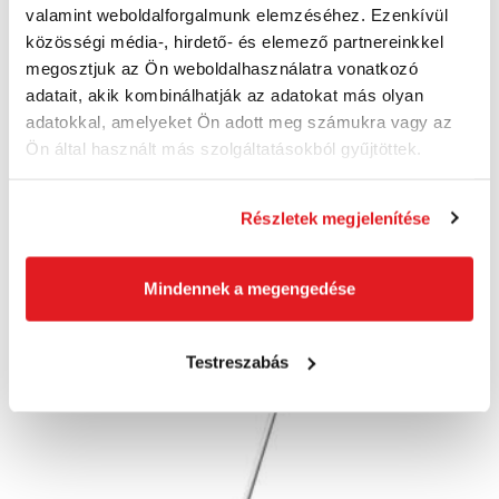
valamint weboldalforgalmunk elemzéséhez. Ezenkívül
közösségi média-, hirdető- és elemező partnereinkkel
FISKARS Gyermek ásó My First 1001420
megosztjuk az Ön weboldalhasználatra vonatkozó
1001420
adatait, akik kombinálhatják az adatokat más olyan
5 240 Ft
adatokkal, amelyeket Ön adott meg számukra vagy az
4 830 Ft
Ön által használt más szolgáltatásokból gyűjtöttek.
3 810 Ft ÁFA nélkül
Szállításra kész
Részletek megjelenítése
Kosárba
Mindennek a megengedése
Akció
Testreszabás