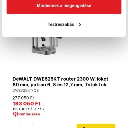
Mindennek a megengedése
Testreszabás
DeWALT DWE625KT router 2300 W, löket
80 mm, patron 6, 8 és 12,7 mm, Tstak tok
DWE625KT-QS
277 050 Ft
193 050 Ft
152 010 Ft ÁFA nélkül
Rendelésre