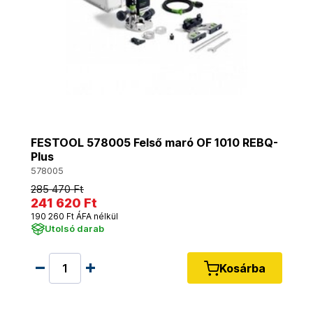
FESTOOL 578005 Felső maró OF 1010 REBQ-
Plus
578005
285 470 Ft
241 620 Ft
190 260 Ft ÁFA nélkül
Utolsó darab
Kosárba