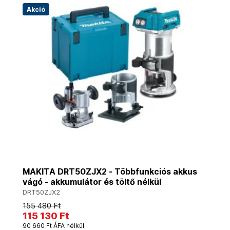
Akció
MAKITA DRT50ZJX2 - Többfunkciós akkus
vágó - akkumulátor és töltő nélkül
DRT50ZJX2
155 480 Ft
115 130 Ft
90 660 Ft ÁFA nélkül