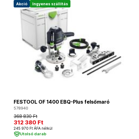
Akció
Ingyenes szállítás
FESTOOL OF 1400 EBQ-Plus felsőmaró
578940
368 830 Ft
312 380 Ft
245 970 Ft ÁFA nélkül
Utolsó darab