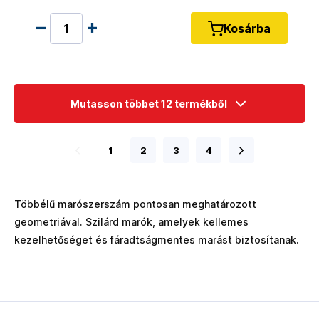
Kosárba
Mutasson többet 12 termékből
1
2
3
4
Többélű marószerszám pontosan meghatározott
geometriával. Szilárd marók, amelyek kellemes
kezelhetőséget és fáradtságmentes marást biztosítanak.