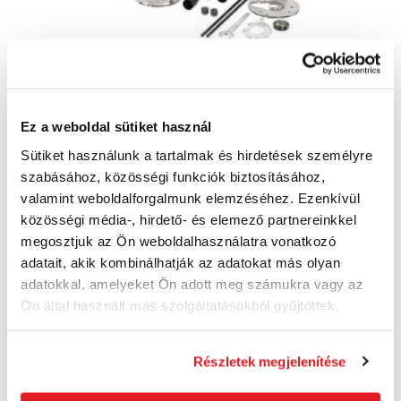
Ez a weboldal sütiket használ
DeWALT Fréza felső 12mm 18V Tstak
akkumulátor nélkül DCW620NT
Sütiket használunk a tartalmak és hirdetések személyre
DCW620NT-XJ
szabásához, közösségi funkciók biztosításához,
186 680 Ft
valamint weboldalforgalmunk elemzéséhez. Ezenkívül
167 860 Ft
közösségi média-, hirdető- és elemező partnereinkkel
132 180 Ft ÁFA nélkül
megosztjuk az Ön weboldalhasználatra vonatkozó
Utolsó darab
adatait, akik kombinálhatják az adatokat más olyan
adatokkal, amelyeket Ön adott meg számukra vagy az
Kosárba
Ön által használt más szolgáltatásokból gyűjtöttek.
Részletek megjelenítése
Akció