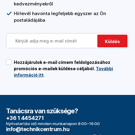
kedvezményekről
Hírlevél havonta legfeljebb egyszer az Ön
postaládájába
Küldés
Hozzájárulok e-mail címem feldolgozásához
promóciós e-mailek küldése céljából.
További
információ itt
.
Tanácsra van szüksége?
+36 1 4454271
Nyitvatartási idő minden munkanapon 8:00–16:00
info@technikcentrum.hu