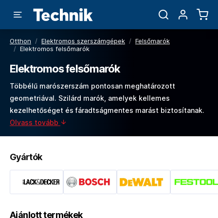
Otthon
/
Elektromos szerszámgépek
/
Felsőmarók
/
Elektromos felsőmarók
Elektromos felsőmarók
Többélű marószerszám pontosan meghatározott
geometriával. Szilárd marók, amelyek kellemes
kezelhetőséget és fáradtságmentes marást biztosítanak.
Olvass tovább
Gyártók
Ajánlott termékek