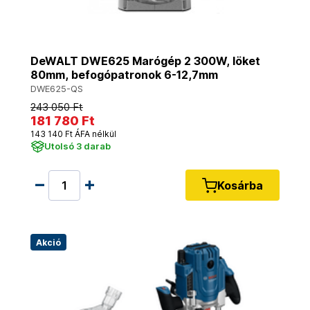
DeWALT DWE625 Marógép 2 300W, löket
80mm, befogópatronok 6-12,7mm
DWE625-QS
243 050 Ft
181 780 Ft
143 140 Ft ÁFA nélkül
Utolsó 3 darab
Kosárba
Akció