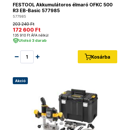
FESTOOL Akkumulátoros élmaró OFKC 500
R3 EB-Basic 577985
577985
203 240 Ft
172 600 Ft
135 910 Ft ÁFA nélkül
Utolsó 3 darab
Kosárba
Akció