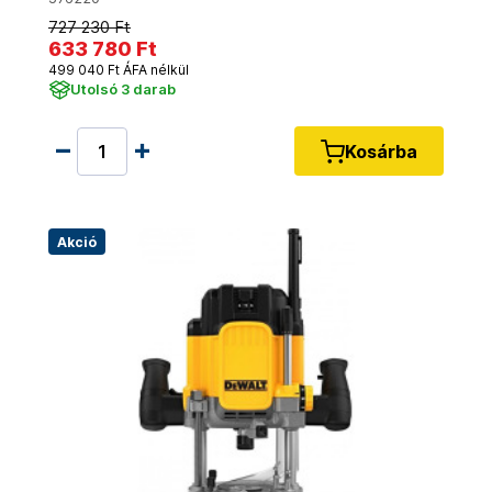
727 230 Ft
633 780 Ft
499 040 Ft ÁFA nélkül
Utolsó 3 darab
Kosárba
Akció