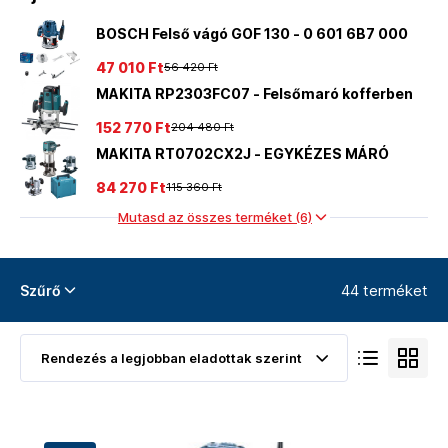
BOSCH Felső vágó GOF 130 - 0 601 6B7 000
47 010 Ft
56 420 Ft
MAKITA RP2303FC07 - Felsőmaró kofferben
152 770 Ft
204 480 Ft
MAKITA RT0702CX2J - EGYKÉZES MÁRÓ
84 270 Ft
115 360 Ft
Mutasd az összes terméket (6)
44 terméket
Szűrő