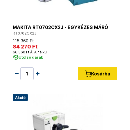
MAKITA RT0702CX2J - EGYKÉZES MÁRÓ
RT0702CX2J
115 360 Ft
84 270 Ft
66 360 Ft ÁFA nélkül
Utolsó darab
Kosárba
Akció