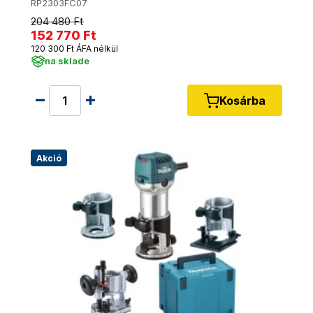
RP2303FC07
204 480 Ft
152 770 Ft
120 300 Ft ÁFA nélkül
na sklade
Kosárba
Akció