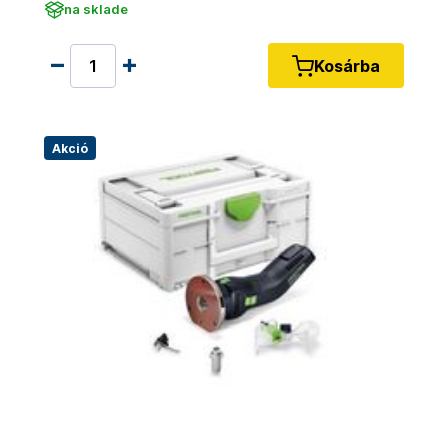
na sklade
Kosárba
Akció