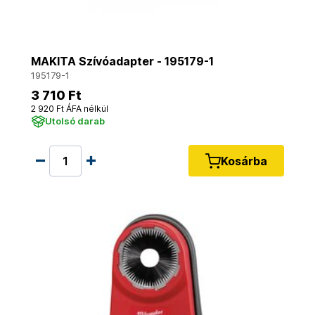
MAKITA Szívóadapter - 195179-1
195179-1
3 710 Ft
2 920 Ft ÁFA nélkül
Utolsó darab
Kosárba