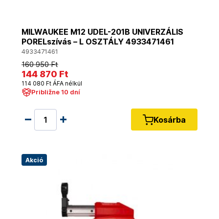
MILWAUKEE M12 UDEL-201B UNIVERZÁLIS
PORELszívás – L OSZTÁLY 4933471461
4933471461
160 950 Ft
144 870 Ft
114 080 Ft ÁFA nélkül
Približne 10 dní
Kosárba
Akció