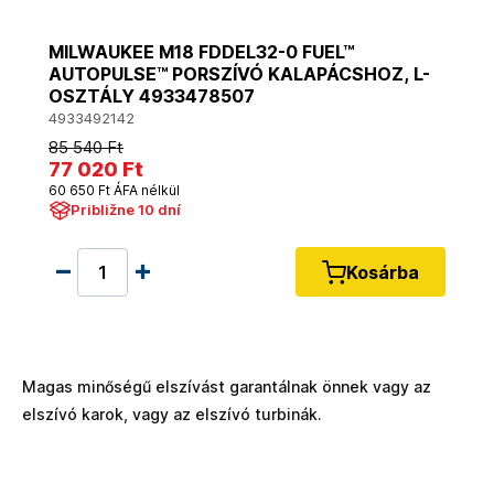
MILWAUKEE M18 FDDEL32-0 FUEL™
AUTOPULSE™ PORSZÍVÓ KALAPÁCSHOZ, L-
OSZTÁLY 4933478507
4933492142
85 540 Ft
77 020 Ft
60 650 Ft ÁFA nélkül
Približne 10 dní
Kosárba
Magas minőségű elszívást garantálnak önnek vagy az
elszívó karok, vagy az elszívó turbinák.