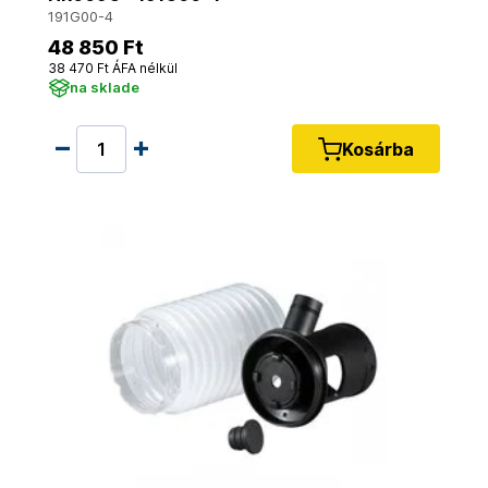
191G00-4
48 850 Ft
38 470 Ft ÁFA nélkül
na sklade
Kosárba