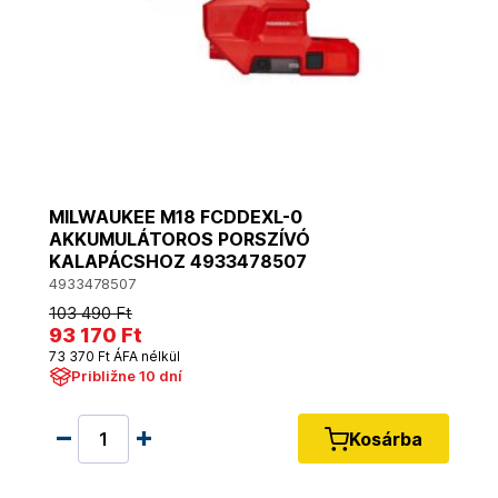
MILWAUKEE M18 FCDDEXL-0
AKKUMULÁTOROS PORSZÍVÓ
KALAPÁCSHOZ 4933478507
4933478507
103 490 Ft
93 170 Ft
73 370 Ft ÁFA nélkül
Približne 10 dní
Kosárba