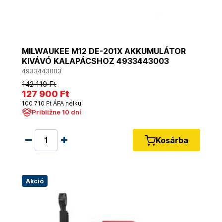
MILWAUKEE M12 DE-201X AKKUMULÁTOR
KIVÁVÓ KALAPÁCSHOZ 4933443003
4933443003
142 110 Ft
127 900 Ft
100 710 Ft ÁFA nélkül
Približne 10 dní
Kosárba
Akció