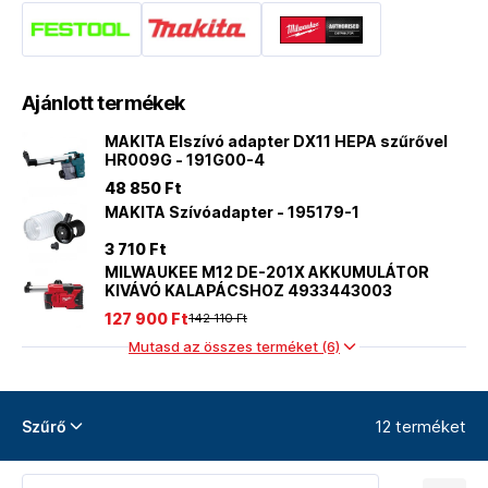
Ajánlott termékek
MAKITA Elszívó adapter DX11 HEPA szűrővel
HR009G - 191G00-4
48 850 Ft
MAKITA Szívóadapter - 195179-1
3 710 Ft
MILWAUKEE M12 DE-201X AKKUMULÁTOR
KIVÁVÓ KALAPÁCSHOZ 4933443003
127 900 Ft
142 110 Ft
Mutasd az összes terméket (6)
12 terméket
Szűrő