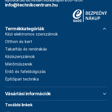
Nyitvatartási idő minden munkanapon 8:00–16:00
info@technikcentrum.hu
Termékkategóriák
Kézi elektromos szerszámok
Otthon és kert
Takarítás és rendrakás
Kéziszerszámok
Mérőműszerek
Erdő és fafeldolgozás
Építőipari technika
Vásárlási információk
További linkek