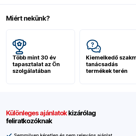
Miért nekünk?
Több mint 30 év
Kiemelkedő szakm
tapasztalat az Ön
tanácsadás
szolgálatában
termékek terén
Különleges ajánlatok
kizárólag
feliratkozóknak
Semmilyen kéretlen és nem releváns ajánlat