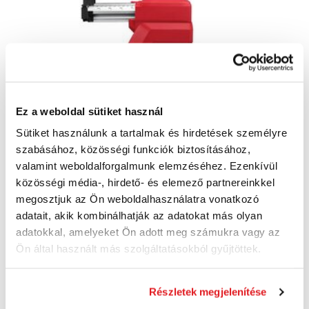
Ez a weboldal sütiket használ
Sütiket használunk a tartalmak és hirdetések személyre
szabásához, közösségi funkciók biztosításához,
MILWAUKEE M18-28 CPDEX-0
valamint weboldalforgalmunk elemzéséhez. Ezenkívül
AKKUMULÁTOR KIVÁVÓ KALAPÁCSHOZ
közösségi média-, hirdető- és elemező partnereinkkel
4933446810
megosztjuk az Ön weboldalhasználatra vonatkozó
4933446810
adatait, akik kombinálhatják az adatokat más olyan
103 490 Ft
adatokkal, amelyeket Ön adott meg számukra vagy az
93 170 Ft
73 370 Ft ÁFA nélkül
Ön által használt más szolgáltatásokból gyűjtöttek.
Približne 10 dní
Részletek megjelenítése
Kosárba