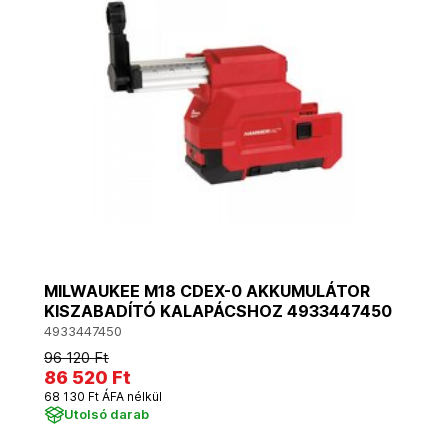
MILWAUKEE M18 CDEX-0 AKKUMULÁTOR
KISZABADÍTÓ KALAPÁCSHOZ 4933447450
4933447450
96 120 Ft
86 520 Ft
68 130 Ft ÁFA nélkül
Utolsó darab