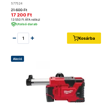
577524
21 600 Ft
17 200 Ft
13 550 Ft ÁFA nélkül
Utolsó darab
Kosárba
Akció