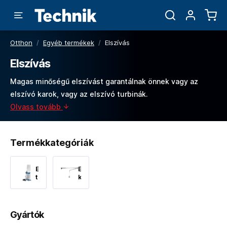
Otthon
/
Egyéb termékek
/
Elszívás
Elszívás
Magas minőségű elszívást garantálnak önnek vagy az
elszívó karok, vagy az elszívó turbinák.
Olvass tovább
Termékkategóriák
Elszívó
Elszívó
turbinák
karok
Gyártók