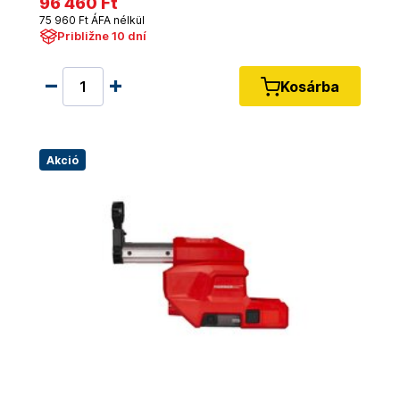
96 460 Ft
75 960 Ft ÁFA nélkül
Približne 10 dní
Kosárba
Akció