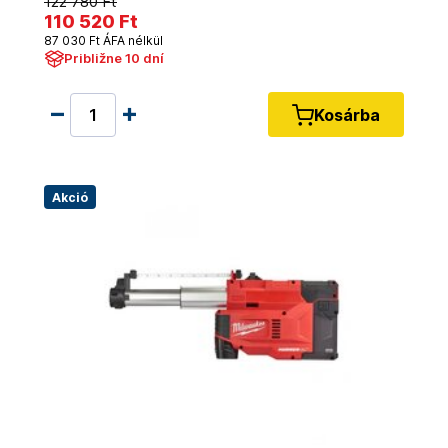
122 780 Ft
110 520 Ft
87 030 Ft ÁFA nélkül
Približne 10 dní
Kosárba
Akció