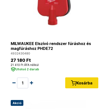
MILWAUKEE Elszívó rendszer fúráshoz és
magfúráshoz PHDE72
4932430480
27 180 Ft
21 410 Ft ÁFA nélkül
Utolsó 2 darab
Kosárba
Akció