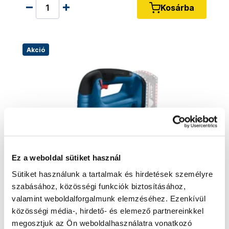
Kosárba
Akció
Ez a weboldal sütiket használ
Sütiket használunk a tartalmak és hirdetések személyre
szabásához, közösségi funkciók biztosításához,
valamint weboldalforgalmunk elemzéséhez. Ezenkívül
közösségi média-, hirdető- és elemező partnereinkkel
BOSCH GST 185-LI Professional -
06015B3021 - Akkus dugattyús fűrész -
megosztjuk az Ön weboldalhasználatra vonatkozó