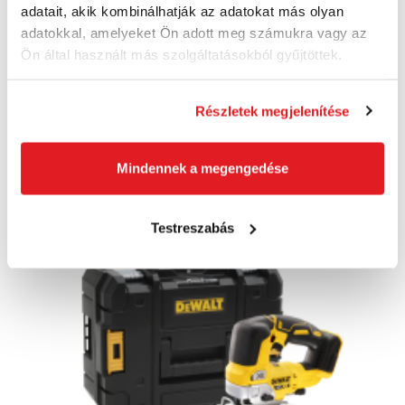
akkumulátor és töltő nélkül
adatait, akik kombinálhatják az adatokat más olyan
06015B3021
adatokkal, amelyeket Ön adott meg számukra vagy az
88 900 Ft
Ön által használt más szolgáltatásokból gyűjtöttek.
57 170 Ft
45 020 Ft ÁFA nélkül
Szállításra kész
Részletek megjelenítése
Kosárba
Mindennek a megengedése
Akció
Testreszabás