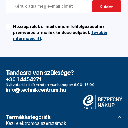
Küldés
Hozzájárulok e-mail címem feldolgozásához
promóciós e-mailek küldése céljából.
További
információ itt
.
Tanácsra van szüksége?
+36 1 4454271
Nyitvatartási idő minden munkanapon 8:00–16:00
info@technikcentrum.hu
Termékkategóriák
Kézi elektromos szerszámok