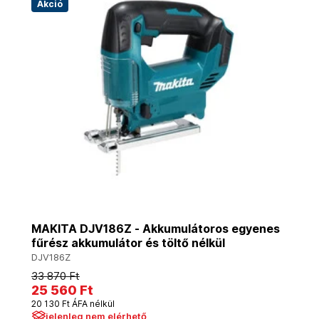
Akció
MAKITA DJV186Z - Akkumulátoros egyenes
fűrész akkumulátor és töltő nélkül
DJV186Z
33 870 Ft
25 560 Ft
20 130 Ft ÁFA nélkül
jelenleg nem elérhető