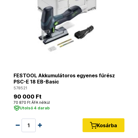
FESTOOL Akkumulátoros egyenes fűrész
PSC-E 18 EB-Basic
578521
90 000 Ft
70 870 Ft ÁFA nélkül
Utolsó 4 darab
Kosárba