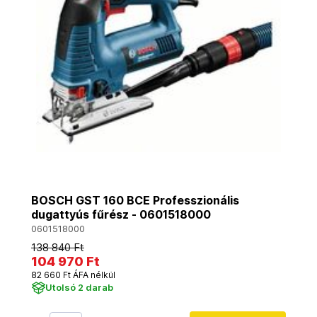
BOSCH GST 160 BCE Professzionális
dugattyús fűrész - 0601518000
0601518000
138 840 Ft
104 970 Ft
82 660 Ft ÁFA nélkül
Utolsó 2 darab