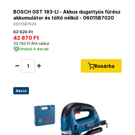
BOSCH GST 183-LI - Akkus dugattyús fűrész
akkumulátor és töltő nélkül - 06015B7020
06015B7020
62 520 Ft
42 870 Ft
33 760 Ft ÁFA nélkül
Utolsó 4 darab
Kosárba
Akció