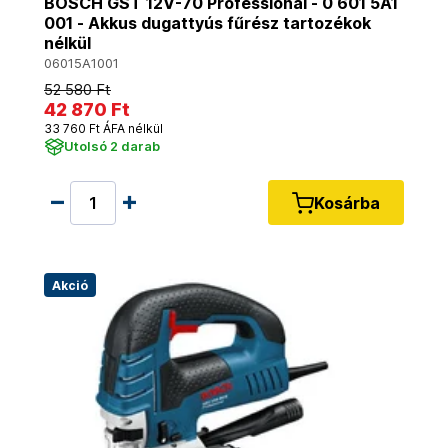
BOSCH GST 12V-70 Professional - 0 601 5A1
001 - Akkus dugattyús fűrész tartozékok
nélkül
06015A1001
52 580 Ft
42 870 Ft
33 760 Ft ÁFA nélkül
Utolsó 2 darab
Kosárba
Akció