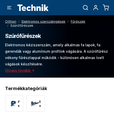
Otthon
/
Elektromos szerszámgépek
/
Fűrészek
/
Szúrófűrészek
Szúrófűrészek
Elektromos kéziszerszám, amely alkalmas fa lapok, fa
gerendák vagy alumínium profilok vágására. A szúrófűrész
vékony fűrészlappal működik - különösen alkalmas ívelt
vágások készítésére.
Olvass tovább
Termékkategóriák
Akkumulátoros
Elektromos
egyenes
egyenes
fűrészek
fűrészek