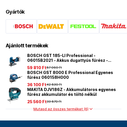
Gyártók
Ajánlott termékek
BOSCH GST 185-LI Professional -
06015B2021 - Akkus dugattyús fűrész -
akkumulátor és töltő nélkül
59 810 Ft
87 060 Ft
BOSCH GST 8000 E Professional Egyenes
fűrész 060158H000
36 100 Ft
42 830 Ft
MAKITA DJV186Z - Akkumulátoros egyenes
fűrész akkumulátor és töltő nélkül
25 560 Ft
33 870 Ft
Mutasd az összes terméket (6)