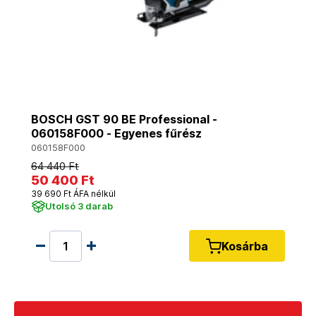
BOSCH GST 90 BE Professional -
060158F000 - Egyenes fűrész
060158F000
64 440 Ft
50 400 Ft
39 690 Ft ÁFA nélkül
Utolsó 3 darab
Kosárba