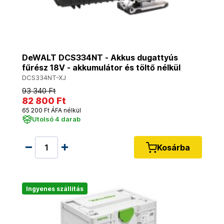
DeWALT DCS334NT - Akkus dugattyús
fűrész 18V - akkumulátor és töltő nélkül
DCS334NT-XJ
93 340 Ft
82 800 Ft
65 200 Ft ÁFA nélkül
Utolsó 4 darab
Kosárba
Ingyenes szállítás