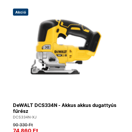
Akció
DeWALT DCS334N - Akkus akkus dugattyús
fűrész
DCS334N-XJ
90 330 Ft
74 860 Ft