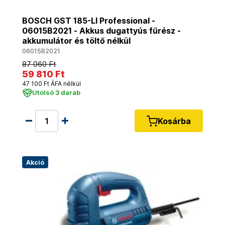
BOSCH GST 185-LI Professional -
06015B2021 - Akkus dugattyús fűrész -
akkumulátor és töltő nélkül
06015B2021
87 060 Ft
59 810 Ft
47 100 Ft ÁFA nélkül
Utolsó 3 darab
Kosárba
Akció