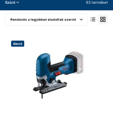
93 terméket
Szűrő
Akció