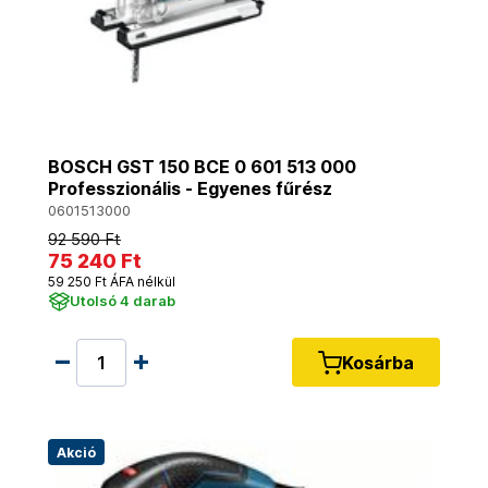
BOSCH GST 150 BCE 0 601 513 000
Professzionális - Egyenes fűrész
0601513000
92 590 Ft
75 240 Ft
59 250 Ft ÁFA nélkül
Utolsó 4 darab
Kosárba
Akció