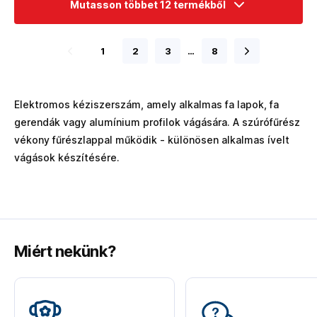
Mutasson többet 12 termékből
1
2
3
…
8
Elektromos kéziszerszám, amely alkalmas fa lapok, fa
gerendák vagy alumínium profilok vágására. A szúrófűrész
vékony fűrészlappal működik - különösen alkalmas ívelt
vágások készítésére.
Miért nekünk?