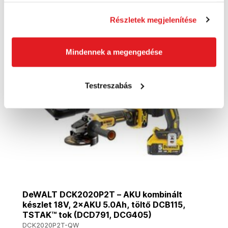
Részletek megjelenítése
Akció
Mindennek a megengedése
Testreszabás
DeWALT DCK2020P2T – AKU kombinált
készlet 18V, 2×AKU 5.0Ah, töltő DCB115,
TSTAK™ tok (DCD791, DCG405)
DCK2020P2T-QW