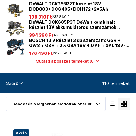
DeWALT DCK355P2T készlet 18V
DCD800+DCG405+DCH172+2x5Ah
198 310 Ft
232 860 Ft
DeWALT DCK685P3T DeWalt kombinált
készlet 18V akkumulátoros szerszámok
3x5,0Ah akkumulátor
394 360 Ft
496 630 Ft
BOSCH 18 V készlet 3 db szerszám: GSR +
GWS + GBH + 2 × GBA 18V 4.0 Ah + GAL 18V-
40 - 0615A50094
176 490 Ft
262 380 Ft
Mutasd az összes terméket (6)
110 terméket
Szűrő
Akció