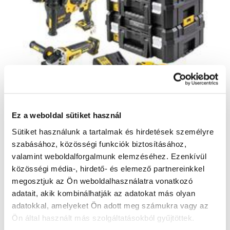
Ez a weboldal sütiket használ
DeWALT DCK305P3T - Akkus
Sütiket használunk a tartalmak és hirdetések személyre
szerszámkészlet
szabásához, közösségi funkciók biztosításához,
DCK305P3T-QW
valamint weboldalforgalmunk elemzéséhez. Ezenkívül
270 420 Ft
közösségi média-, hirdető- és elemező partnereinkkel
242 250 Ft
megosztjuk az Ön weboldalhasználatra vonatkozó
190 750 Ft ÁFA nélkül
adatait, akik kombinálhatják az adatokat más olyan
Szállításra kész
adatokkal, amelyeket Ön adott meg számukra vagy az
Ön által használt más szolgáltatásokból gyűjtöttek.
Kosárba