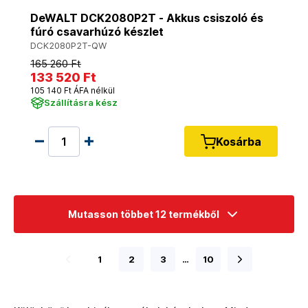
DeWALT DCK2080P2T - Akkus csiszoló és
fúró csavarhúzó készlet
DCK2080P2T-QW
165 260 Ft
133 520 Ft
105 140 Ft ÁFA nélkül
Szállításra kész
Kosárba
Mutasson többet 12 termékből
1
2
3
…
10