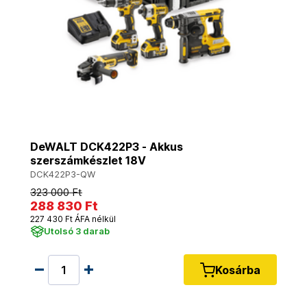
DeWALT DCK422P3 - Akkus
szerszámkészlet 18V
DCK422P3-QW
323 000 Ft
288 830 Ft
227 430 Ft ÁFA nélkül
Utolsó 3 darab
Kosárba