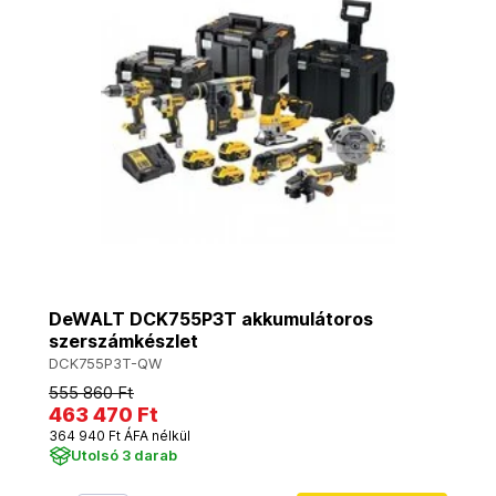
DeWALT DCK755P3T akkumulátoros
szerszámkészlet
DCK755P3T-QW
555 860 Ft
463 470 Ft
364 940 Ft ÁFA nélkül
Utolsó 3 darab