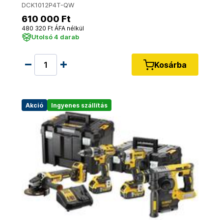
DCK1012P4T-QW
610 000 Ft
480 320 Ft ÁFA nélkül
Utolsó 4 darab
Kosárba
Akció
Ingyenes szállítás