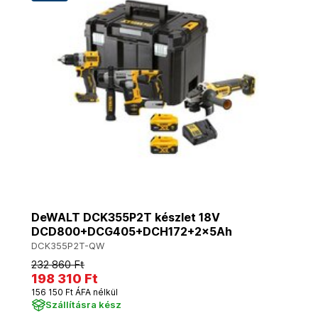
DeWALT DCK355P2T készlet 18V
DCD800+DCG405+DCH172+2x5Ah
DCK355P2T-QW
232 860 Ft
198 310 Ft
156 150 Ft ÁFA nélkül
Szállításra kész