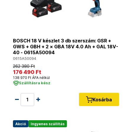
BOSCH 18 V készlet 3 db szerszám: GSR +
GWS + GBH + 2 × GBA 18V 4.0 Ah + GAL 18V-
40 - 0615A50094
0615A50094
262 380 Ft
176 490 Ft
138 970 Ft ÁFA nélkül
Szállításra kész
Kosárba
Akció
Ingyenes szállítás