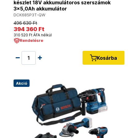
készlet 18V akkumulátoros szerszámok
3x5,0Ah akkumulátor
DCK685P3T-QW
496 630 Ft
394 360 Ft
310 520 Ft ÁFA nélkül
Rendelésre
Kosárba
Akció