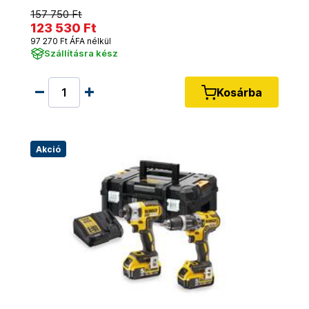
157 750 Ft
123 530 Ft
97 270 Ft ÁFA nélkül
Szállításra kész
Kosárba
Akció