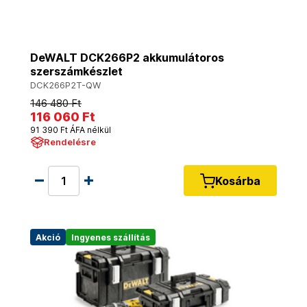
DeWALT DCK266P2 akkumulátoros
szerszámkészlet
DCK266P2T-QW
146 480 Ft
116 060 Ft
91 390 Ft ÁFA nélkül
Rendelésre
Kosárba
Akció
Ingyenes szállítás