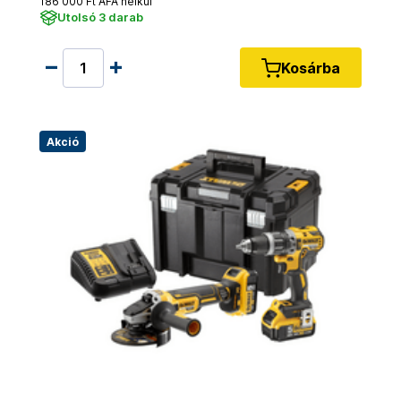
186 000 Ft ÁFA nélkül
Utolsó 3 darab
Kosárba
Akció