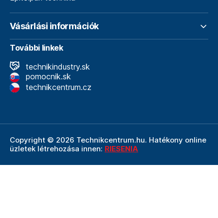
Vásárlási információk
További linkek
technikindustry.sk
pomocnik.sk
technikcentrum.cz
Copyright © 2026 Technikcentrum.hu. Hatékony online
üzletek létrehozása innen:
RIESENIA
A Technikcentrum.hu internetes áruház a
Technik vállalat
szerves része, amely a műszaki
felszerelések és
szerszámok területének vezetője. A Technik cég
részeként a Technikcentrum.hu élvezi a Technik által
nyújtott többéves tapasztalatot, szakértelmet és erős
hátteret.