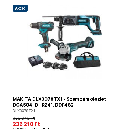
Akció
MAKITA DLX3078TX1 - Szerszámkészlet
DGA504, DHR241, DDF482
DLX3078TX1
368 040 Ft
236 210 Ft