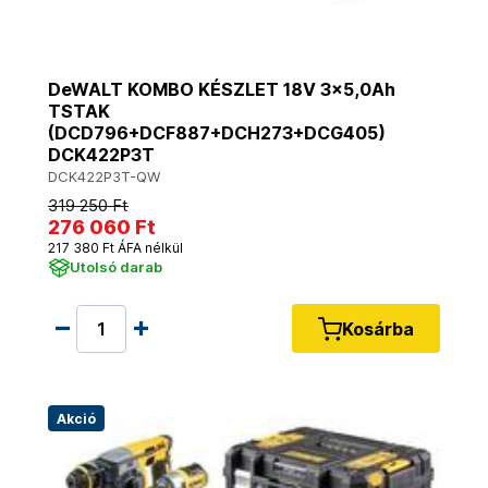
DeWALT KOMBO KÉSZLET 18V 3x5,0Ah
TSTAK
(DCD796+DCF887+DCH273+DCG405)
DCK422P3T
DCK422P3T-QW
319 250 Ft
276 060 Ft
217 380 Ft ÁFA nélkül
Utolsó darab
Kosárba
Akció