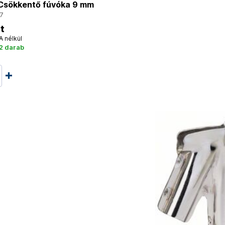
sökkentő fúvóka 9 mm
7
t
A nélkül
2 darab