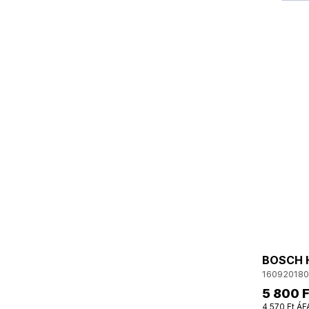
BOSCH H
160920180
5 800 F
4 570 Ft ÁF