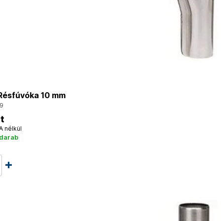
ésfúvóka 10 mm
9
t
A nélkül
 darab