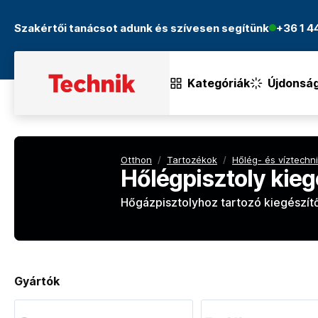
Szakértői tanácsot adunk és szívesen segítünk
+36 1 
Kategóriák
Újdonsá
Otthon
/
Tartozékok
/
Hőlég- és víztechn
Hőlégpisztoly kieg
Hőgázpisztolyhoz tartozó kiegészítő
Gyártók