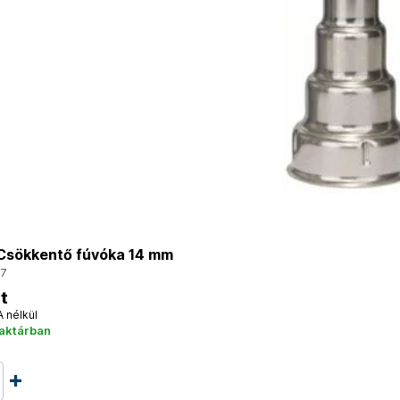
sökkentő fúvóka 14 mm
7
t
A nélkül
raktárban