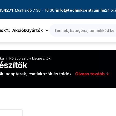
4454271
(Munkaidő 7:30 - 16:30)
info@technikcentrum.hu
24 órá
gok
Akciók
Gyártók
ika
/
Hőlégpisztoly kiegészítők
észítők
k, adapterek, csatlakozók és toldók.
Olvass tovább