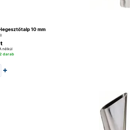
egesztőtalp 10 mm
8
t
A nélkül
2 darab