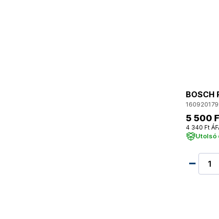
BOSCH R
160920179
5 500 F
4 340 Ft ÁF
Utolsó