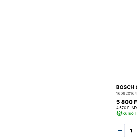
BOSCH C
160920164
5 800 F
4 570 Ft ÁF
Külső 