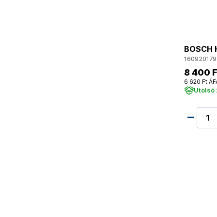
BOSCH H
160920179
8 400 F
6 620 Ft ÁF
Utolsó 