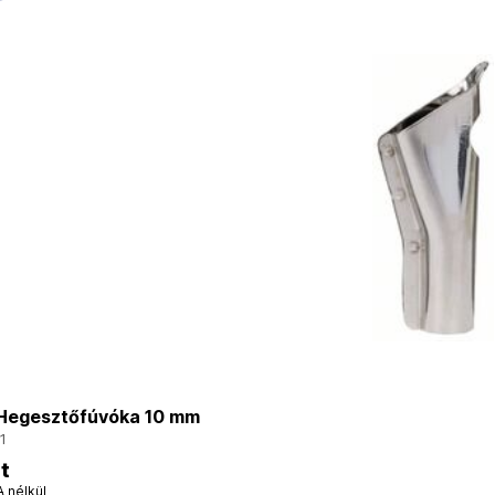
egesztőfúvóka 10 mm
1
t
A nélkül