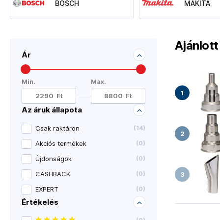
BOSCH
MAKITA
Ajánlot
Ár
Min.
Max.
Az áruk állapota
Csak raktáron
(
14
)
Akciós termékek
(
0
)
Újdonságok
(
0
)
CASHBACK
(
0
)
EXPERT
(
0
)
Értékelés