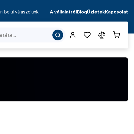
n belül válaszolunk
A vállalatról
Blog
Üzletek
Kapcsolat