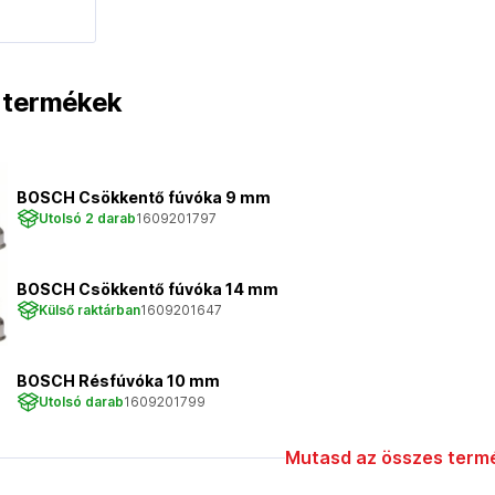
t termékek
BOSCH Csökkentő fúvóka 9 mm
Utolsó 2 darab
1609201797
BOSCH Csökkentő fúvóka 14 mm
Külső raktárban
1609201647
BOSCH Résfúvóka 10 mm
Utolsó darab
1609201799
Mutasd az összes termé