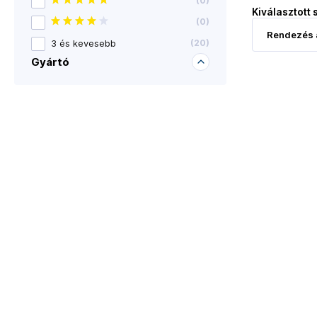
(
0
)
Kiválasztott 
(
0
)
3 és kevesebb
(
20
)
Gyártó