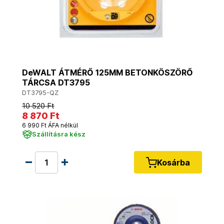
DeWALT ÁTMÉRŐ 125MM BETONKÖSZÖRŐ
TÁRCSA DT3795
DT3795-QZ
10 520 Ft
8 870 Ft
6 990 Ft ÁFA nélkül
Szállításra kész
Kosárba