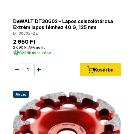
DeWALT DT30602 - Lapos csiszolótárcsa
Extrém lapos fémhez 40 G, 125 mm
DT30602-QZ
2 650 Ft
2 090 Ft ÁFA nélkül
Szállításra kész
Kosárba
Akció