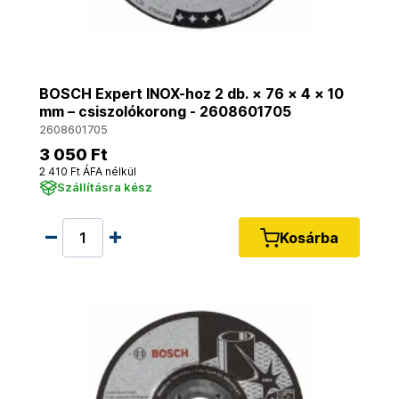
BOSCH Expert INOX-hoz 2 db. × 76 × 4 × 10
mm – csiszolókorong - 2608601705
2608601705
3 050 Ft
2 410 Ft ÁFA nélkül
Szállításra kész
Kosárba