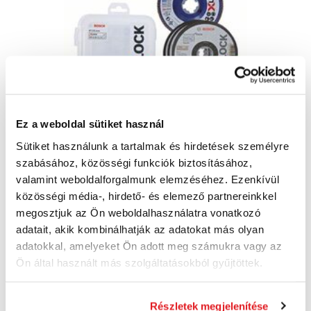
Ez a weboldal sütiket használ
Sütiket használunk a tartalmak és hirdetések személyre
szabásához, közösségi funkciók biztosításához,
valamint weboldalforgalmunk elemzéséhez. Ezenkívül
BOSCH X-LOCK készlet 125 mm, vágó és
közösségi média-, hirdető- és elemező partnereinkkel
szálcsiszoló tárcsa, CMW - 2 608 619 374
megosztjuk az Ön weboldalhasználatra vonatkozó
2608619374
adatait, akik kombinálhatják az adatokat más olyan
11 050 Ft
adatokkal, amelyeket Ön adott meg számukra vagy az
8 710 Ft ÁFA nélkül
Ön által használt más szolgáltatásokból gyűjtöttek.
Utolsó 2 darab
Kosárba
Részletek megjelenítése