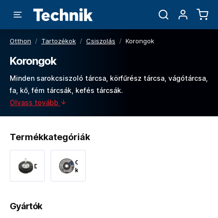
Otthon
/
Tartozékok
/
Csiszolás
/
Korongok
Korongok
Minden sarokcsiszoló tárcsa, körfűrész tárcsa, vágótárcsa,
fa, kő, fém tárcsák, kefés tárcsák.
Olvass tovább
Termékkategóriák
Csiszoló
Drótkorongok
korong
Gyártók