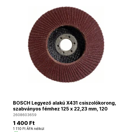
BOSCH Legyező alakú X431 csiszolókorong,
szabványos fémhez 125 x 22,23 mm, 120
2608603659
1 400 Ft
1 110 Ft ÁFA nélkül