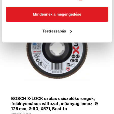
Mindennek a megengedése
Testreszabás
BOSCH X-LOCK szálas csiszolókorongok,
felülnyomásos változat, műanyag lemez, Ø
125 mm, G 60, X571, Best fo
2608621768