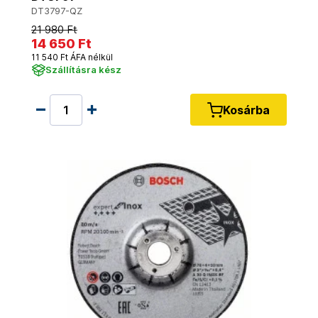
DT3797-QZ
21 980 Ft
14 650 Ft
11 540 Ft ÁFA nélkül
Szállításra kész
Kosárba