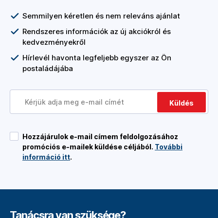
Semmilyen kéretlen és nem releváns ajánlat
Rendszeres információk az új akciókról és
kedvezményekről
Hírlevél havonta legfeljebb egyszer az Ön
postaládájába
Küldés
Hozzájárulok e-mail címem feldolgozásához
promóciós e-mailek küldése céljából.
További
információ itt
.
Tanácsra van szüksége?