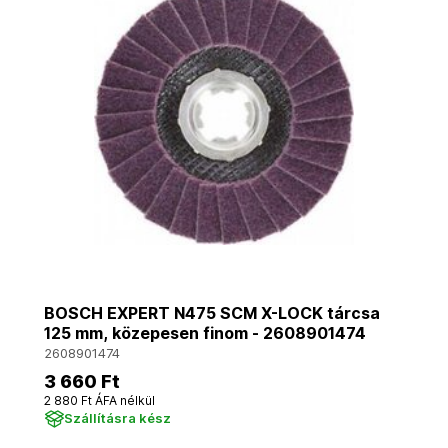
BOSCH EXPERT N475 SCM X-LOCK tárcsa
125 mm, közepesen finom - 2608901474
2608901474
3 660 Ft
2 880 Ft ÁFA nélkül
Szállításra kész