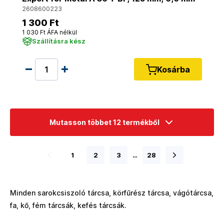
2608600223
1 300 Ft
1 030 Ft ÁFA nélkül
Szállításra kész
Kosárba
Mutasson többet 12 termékből
1
2
3
…
28
Minden sarokcsiszoló tárcsa, körfűrész tárcsa, vágótárcsa,
fa, kő, fém tárcsák, kefés tárcsák.