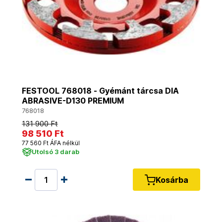
FESTOOL 768018 - Gyémánt tárcsa DIA
ABRASIVE-D130 PREMIUM
768018
131 900 Ft
98 510 Ft
77 560 Ft ÁFA nélkül
Utolsó 3 darab
Kosárba