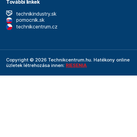
További linkek
technikindustry.sk
pomocnik.sk
technikcentrum.cz
Copyright © 2026 Technikcentrum.hu. Hatékony online
üzletek létrehozása innen:
RIESENIA
A Technikcentrum.hu internetes áruház a
Technik vállalat
szerves része, amely a műszaki
felszerelések és
szerszámok területének vezetője. A Technik cég
részeként a Technikcentrum.hu élvezi a Technik által
nyújtott többéves tapasztalatot, szakértelmet és erős
hátteret.
Ezt a weboldalt a reCAPTCHA védi, és alkalmazható
adatvédelmi politika
A Google és az övék
Felhasználási
feltételek
.