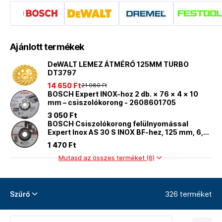
Ajánlott termékek
DeWALT LEMEZ ÁTMÉRŐ 125MM TURBO
DT3797
14 650 Ft
21 980 Ft
BOSCH Expert INOX-hoz 2 db. × 76 × 4 × 10
mm – csiszolókorong - 2608601705
3 050 Ft
BOSCH Csiszolókorong felülnyomással
Expert Inox AS 30 S INOX BF-hez, 125 mm, 6,0
mm
1 470 Ft
Mutasd az összes terméket (6)
326 terméket
Szűrő