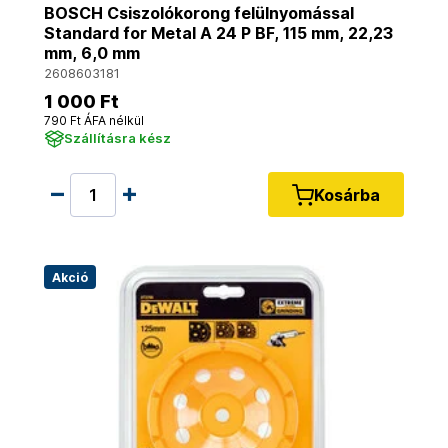
BOSCH Csiszolókorong felülnyomással
Standard for Metal A 24 P BF, 115 mm, 22,23
mm, 6,0 mm
2608603181
1 000 Ft
790 Ft ÁFA nélkül
Szállításra kész
Kosárba
Akció