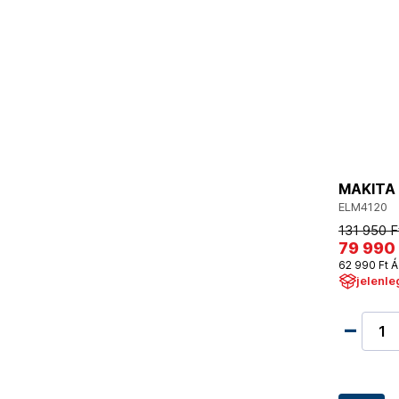
MAKITA 
ELM4120
131 950 F
79 990 
62 990 Ft Á
jelenle