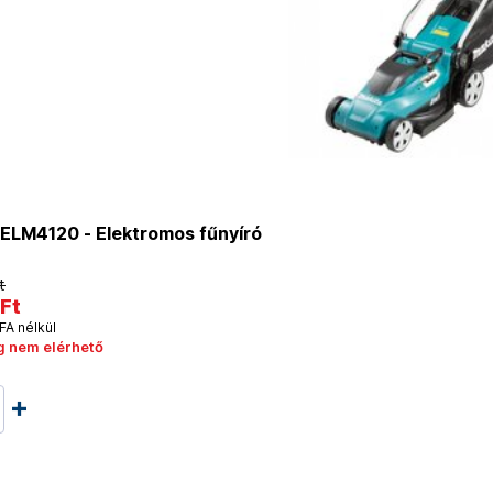
ELM4120 - Elektromos fűnyíró
t
Ft
FA nélkül
g nem elérhető