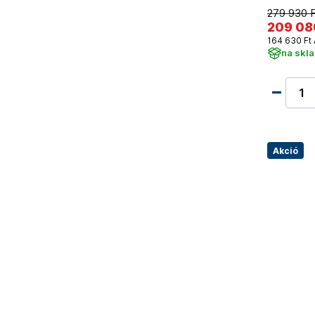
279 930 
209 08
164 630 Ft 
na skl
Akció