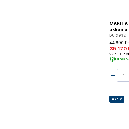
MAKITA 
akkumulá
DUR193Z
44 890 Ft
35 170 
27 700 Ft Á
Utolsó
Akció