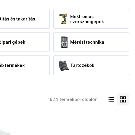
Elektromos
titás és takarítás
szerszámgépek
őipari gépek
Mérési technika
éb termékek
Tartozékok
1624 termékből oldalon