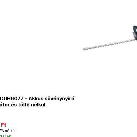
DUH607Z - Akkus sövénynyíró
tor és töltő nélkül
 Ft
FA nélkül
 darab