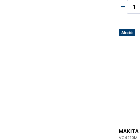
Akció
MAKITA 
VC4210M