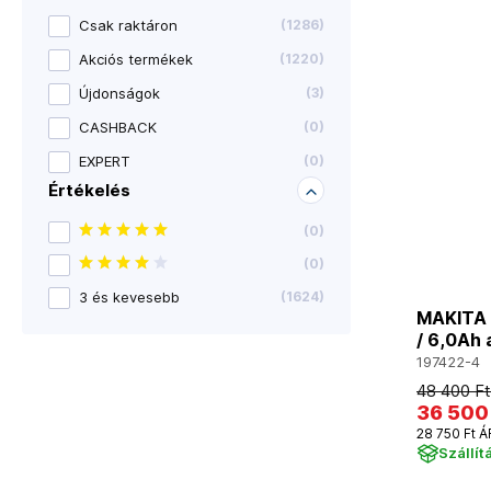
Csak raktáron
(
1286
)
Akciós termékek
(
1220
)
Újdonságok
(
3
)
CASHBACK
(
0
)
EXPERT
(
0
)
Értékelés
(
0
)
(
0
)
3 és kevesebb
(
1624
)
MAKITA 
/ 6,0Ah
197422-4
48 400 Ft
36 500
28 750 Ft Á
Szállít