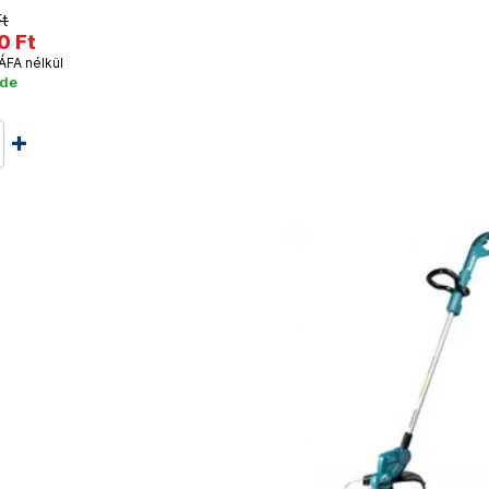
Ft
0 Ft
ÁFA nélkül
ade