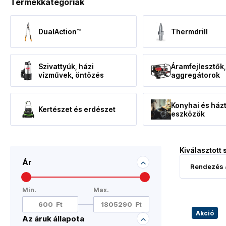
Termékkategóriák
DualAction™
Thermdrill
Szivattyúk, házi
Áramfejlesztők
vízművek, öntözés
aggregátorok
Konyhai és házt
Kertészet és erdészet
eszközök
Kiválasztott 
Ár
Min.
Max.
Akció
Az áruk állapota