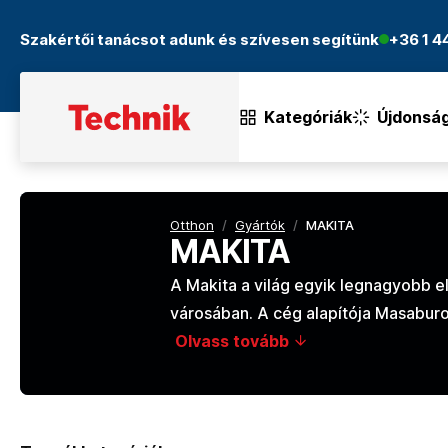
Szakértői tanácsot adunk és szívesen segítünk
+36 1 
Kategóriák
Újdonsá
Otthon
/
Gyártók
/
MAKITA
MAKITA
A Makita a világ egyik legnagyobb e
városában. A cég alapítója Masabur
Olvass tovább