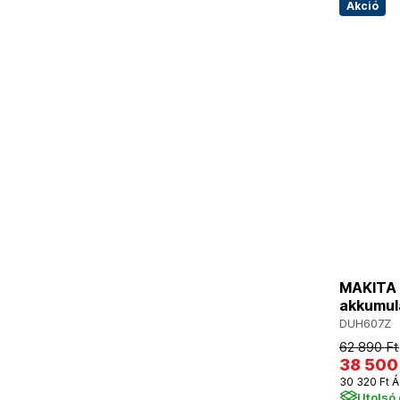
Akció
MAKITA 
akkumulá
DUH607Z
62 890 Ft
38 500
30 320 Ft Á
Utolsó