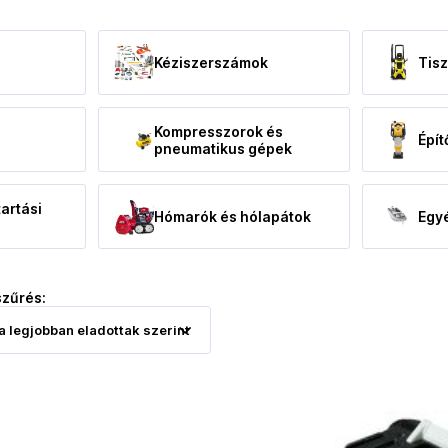
Kéziszerszámok
Tisz
,
Kompresszorok és
Épít
pneumatikus gépek
artási
Hómarók és hólapátok
Egy
szűrés: