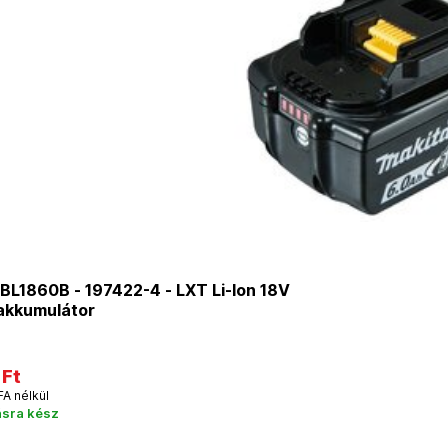
BL1860B - 197422-4 - LXT Li-Ion 18V
 akkumulátor
 Ft
FA nélkül
ásra kész