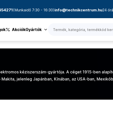
4454271
(Munkaidő 7:30 - 16:30)
info@technikcentrum.hu
24 órá
gok
Akciók
Gyártók
lektromos kéziszerszám-gyártója. A céget 1915-ben alapít
o Makita, jelenleg Japánban, Kínában, az USA-ban, Mexikó