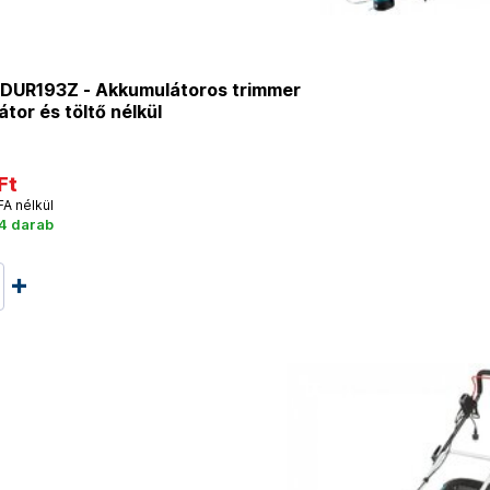
DUR193Z - Akkumulátoros trimmer
tor és töltő nélkül
Ft
FA nélkül
 4 darab