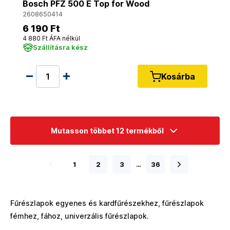
Bosch PFZ 500 E Top for Wood
2608650414
6 190 Ft
4 880 Ft ÁFA nélkül
Szállításra kész
Kosárba
Mutasson többet 12 termékből
1
2
3
…
36
Fűrészlapok egyenes és kardfűrészekhez, fűrészlapok
fémhez, fához, univerzális fűrészlapok.