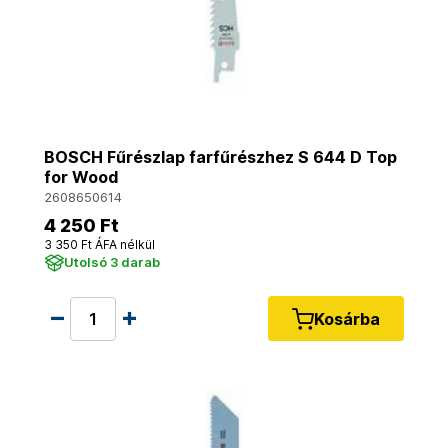
BOSCH Fűrészlap farfűrészhez S 644 D Top
for Wood
2608650614
4 250 Ft
3 350 Ft ÁFA nélkül
Utolsó 3 darab
Kosárba