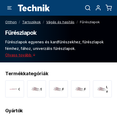
Otthon
/
Tartozékok
/
Vágás és hasítás
/
Fűrészlapok
Fűrészlapok
Fűrészlapok egyenes és kardfűrészekhez, fűrészlapok
fémhez, fához, univerzális fűrészlapok.
Olvass tovább
Termékkategóriák
Univer
Orrfűrészlapok
Szettek
Fémfűrészlapok
Fafűrészlapok
a
speciá
fűrés
Gyártók