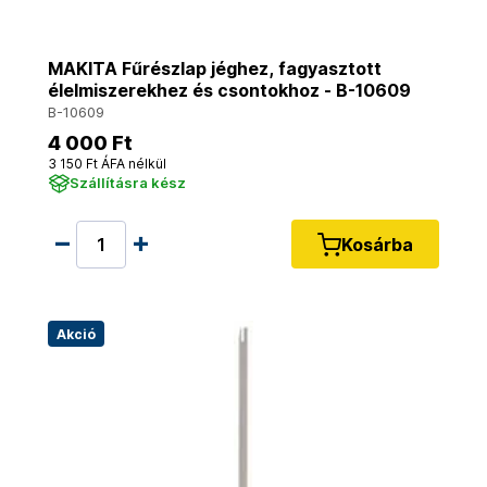
MAKITA Fűrészlap jéghez, fagyasztott
élelmiszerekhez és csontokhoz - B-10609
B-10609
4 000 Ft
3 150 Ft ÁFA nélkül
Szállításra kész
Kosárba
Akció