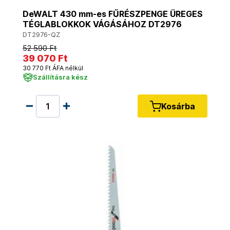
DeWALT 430 mm-es FŰRÉSZPENGE ÜREGES
TÉGLABLOKKOK VÁGÁSÁHOZ DT2976
DT2976-QZ
52 590 Ft
39 070 Ft
30 770 Ft ÁFA nélkül
Szállításra kész
Kosárba