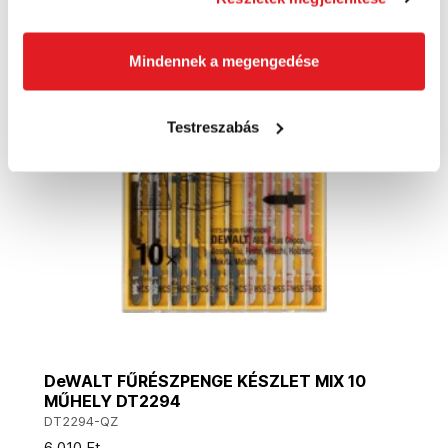
Mindennek a megengedése
Akció
Testreszabás
DeWALT FŰRÉSZPENGE KÉSZLET MIX 10
MŰHELY DT2294
DT2294-QZ
6 010 Ft