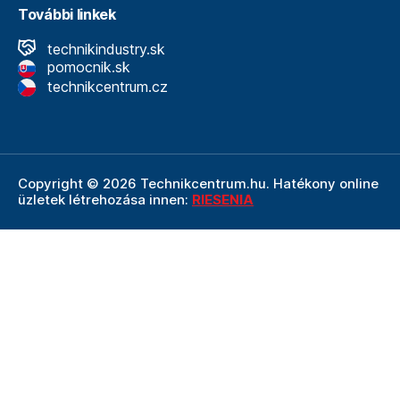
További linkek
technikindustry.sk
pomocnik.sk
technikcentrum.cz
Copyright © 2026 Technikcentrum.hu. Hatékony online
üzletek létrehozása innen:
RIESENIA
A Technikcentrum.hu internetes áruház a
Technik vállalat
szerves része, amely a műszaki
felszerelések és
szerszámok területének vezetője. A Technik cég
részeként a Technikcentrum.hu élvezi a Technik által
nyújtott többéves tapasztalatot, szakértelmet és erős
hátteret.
Ezt a weboldalt a reCAPTCHA védi, és alkalmazható
adatvédelmi politika
A Google és az övék
Felhasználási
feltételek
.