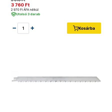
3 760 Ft
2 970 Ft ÁFA nélkül
Utolsó 3 darab
Kosárba