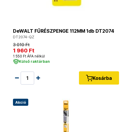
DeWALT FŰRÉSZPENGE 112MM 1db DT2074
DT2074-QZ
3 010 Ft
1 960 Ft
1 550 Ft ÁFA nélkül
Külső raktárban
Kosárba
Akció