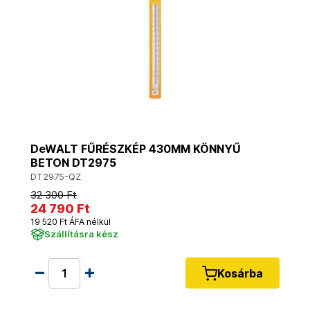
DeWALT FŰRÉSZKÉP 430MM KÖNNYŰ
BETON DT2975
DT2975-QZ
32 300 Ft
24 790 Ft
19 520 Ft ÁFA nélkül
Szállításra kész
Kosárba