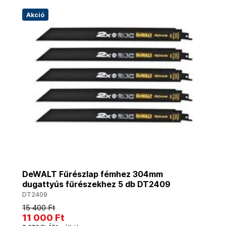
Akció
DeWALT Fűrészlap fémhez 304mm
dugattyús fűrészekhez 5 db DT2409
DT2409
15 400 Ft
11 000 Ft