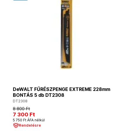
DeWALT FŰRÉSZPENGE EXTREME 228mm
BONTÁS 5 db DT2308
DT2308
8 800 Ft
7 300 Ft
5 750 Ft ÁFA nélkül
Rendelésre