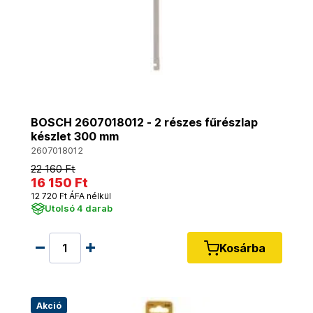
BOSCH 2607018012 - 2 részes fűrészlap
készlet 300 mm
2607018012
22 160 Ft
16 150 Ft
12 720 Ft ÁFA nélkül
Utolsó 4 darab
Kosárba
Akció