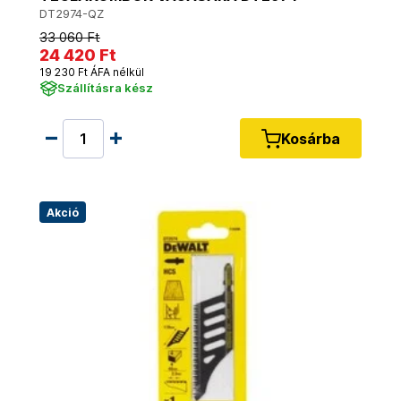
DT2974-QZ
33 060 Ft
24 420 Ft
19 230 Ft ÁFA nélkül
Szállításra kész
Kosárba
Akció