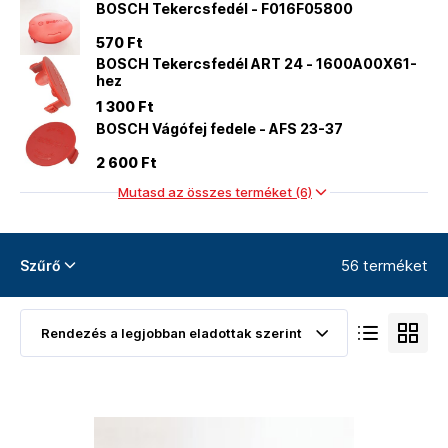
BOSCH Tekercsfedél - F016F05800
570 Ft
BOSCH Tekercsfedél ART 24 - 1600A00X61-
hez
1 300 Ft
BOSCH Vágófej fedele - AFS 23-37
2 600 Ft
Mutasd az összes terméket (6)
56 terméket
Szűrő