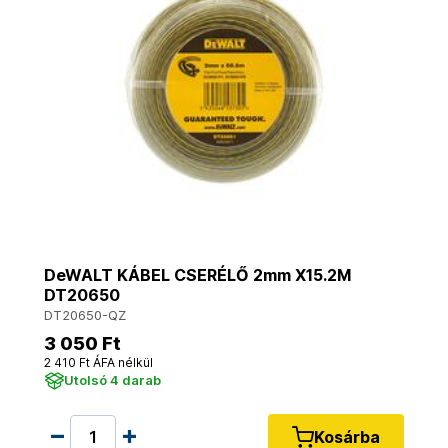
DeWALT KÁBEL CSERÉLŐ 2mm X15.2M
DT20650
DT20650-QZ
3 050 Ft
2 410 Ft ÁFA nélkül
Utolsó 4 darab
Kosárba