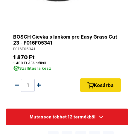
BOSCH Cievka s lankom pre Easy Grass Cut
23 - F016F05341
F016F05341
1 870 Ft
1 480 Ft ÁFA nélkül
Szállításra kész
Kosárba
Mutasson többet 12 termékből