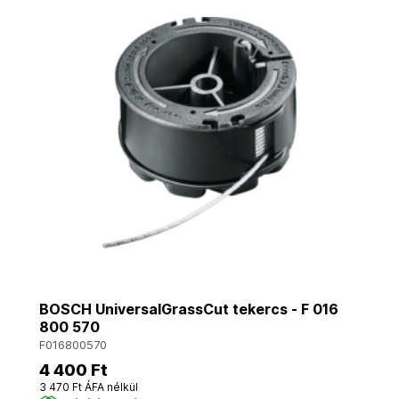
BOSCH UniversalGrassCut tekercs - F 016
800 570
F016800570
4 400 Ft
3 470 Ft ÁFA nélkül