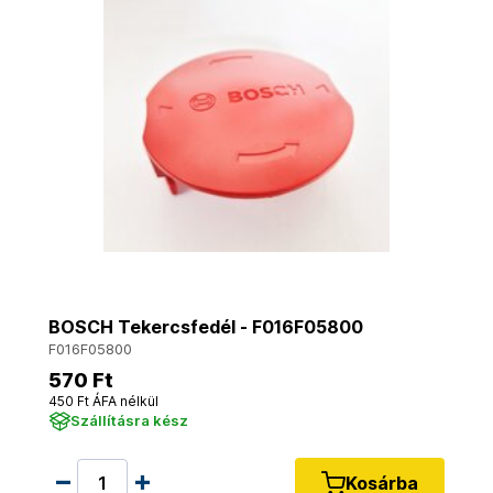
BOSCH Tekercsfedél - F016F05800
F016F05800
570 Ft
450 Ft ÁFA nélkül
Szállításra kész
Kosárba