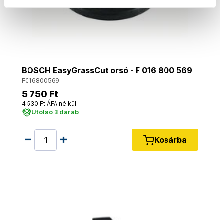
BOSCH EasyGrassCut orsó - F 016 800 569
F016800569
5 750 Ft
4 530 Ft ÁFA nélkül
Utolsó 3 darab
Kosárba