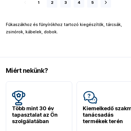
1
2
3
4
5
Fűkaszákhoz és fűnyírókhoz tartozó kiegészítők, tárcsák,
zsinórok, kábelek, dobok.
Miért nekünk?
Több mint 30 év
Kiemelkedő szakm
tapasztalat az Ön
tanácsadás
szolgálatában
termékek terén