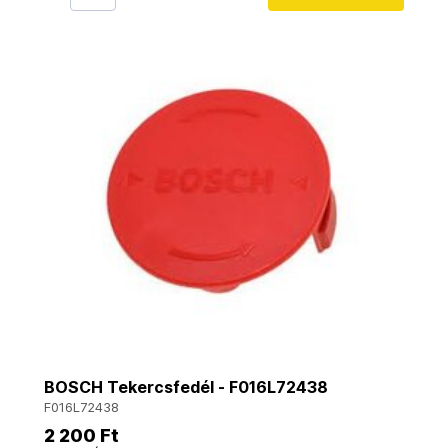
BOSCH Tekercsfedél - F016L72438
F016L72438
2 200 Ft