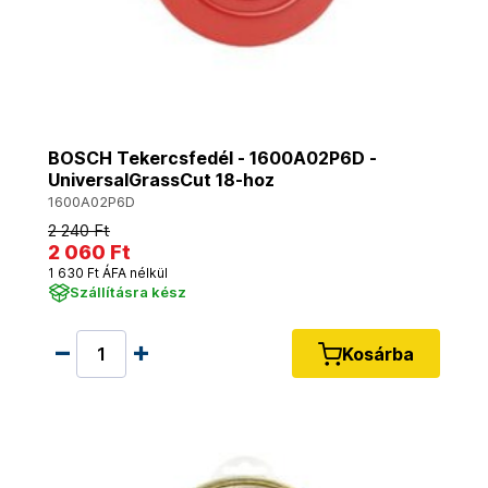
BOSCH Tekercsfedél - 1600A02P6D -
UniversalGrassCut 18-hoz
1600A02P6D
2 240 Ft
2 060 Ft
1 630 Ft ÁFA nélkül
Szállításra kész
Kosárba