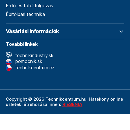
Erdő és fafeldolgozás
Építőipari technika
Vásárlási információk
További linkek
technikindustry.sk
pomocnik.sk
technikcentrum.cz
Copyright © 2026 Technikcentrum.hu. Hatékony online
üzletek létrehozása innen:
RIESENIA
A Technikcentrum.hu internetes áruház a
Technik vállalat
szerves része, amely a műszaki
felszerelések és
szerszámok területének vezetője. A Technik cég