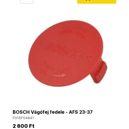
BOSCH Vágófej fedele - AFS 23-37
F016F04841
2 600 Ft