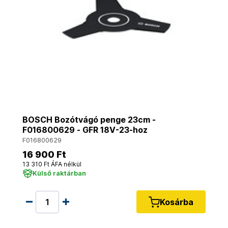
BOSCH Bozótvágó penge 23cm -
F016800629 - GFR 18V-23-hoz
F016800629
16 900 Ft
13 310 Ft ÁFA nélkül
Külső raktárban
Kosárba