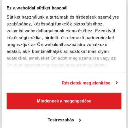
Ez a weboldal sütiket használ
BOSCH Tartalék kábel 24 m (1,6 mm) - F 016
800 462
Sütiket használunk a tartalmak és hirdetések személyre
F016800462
szabásához, közösségi funkciók biztosításához,
8 800 Ft
valamint weboldalforgalmunk elemzéséhez. Ezenkívül
6 930 Ft ÁFA nélkül
közösségi média-, hirdető- és elemező partnereinkkel
Utolsó 2 darab
megosztjuk az Ön weboldalhasználatra vonatkozó
adatait, akik kombinálhatják az adatokat más olyan
Kosárba
adatokkal, amelyeket Ön adott meg számukra vagy az
Ön által használt más szolgáltatásokból gyűjtöttek.
Részletek megjelenítése
Mindennek a megengedése
Testreszabás