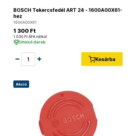
BOSCH Tekercsfedél ART 24 - 1600A00X61-
hez
1600A00X61
1 300 Ft
1 030 Ft ÁFA nélkül
Utolsó darab
Kosárba
Akció