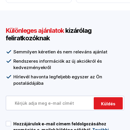
Különleges ajánlatok
kizárólag
feliratkozóknak
Semmilyen kéretlen és nem releváns ajánlat
Rendszeres információk az új akciókról és
kedvezményekről
Hírlevél havonta legfeljebb egyszer az Ön
postaládájába
Küldés
Hozzájárulok e-mail címem feldolgozásához
promóciós e-mailek küldése céljából.
További