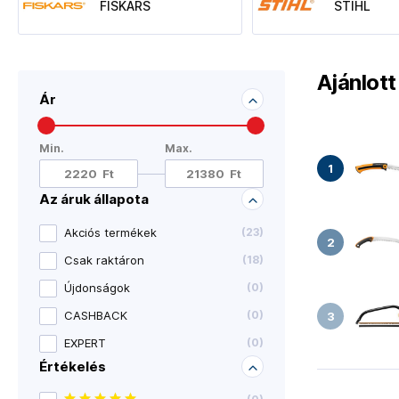
FISKARS
STIHL
Ajánlot
Ár
Min.
Max.
Az áruk állapota
Akciós termékek
(
23
)
Csak raktáron
(
18
)
Újdonságok
(
0
)
CASHBACK
(
0
)
EXPERT
(
0
)
Értékelés