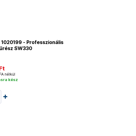
1020199 - Professzionális
űrész SW330
Ft
FA nélkül
ásra kész