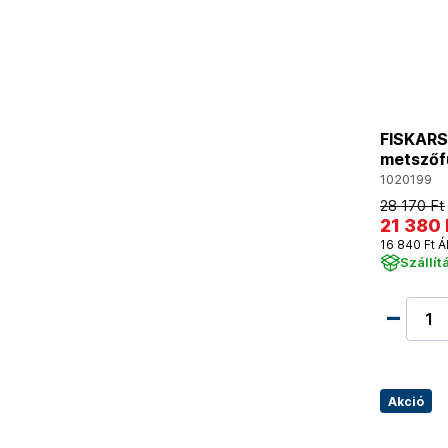
FISKARS 
metszőf
1020199
28 170 Ft
21 380 
16 840 Ft Á
Szállít
Akció