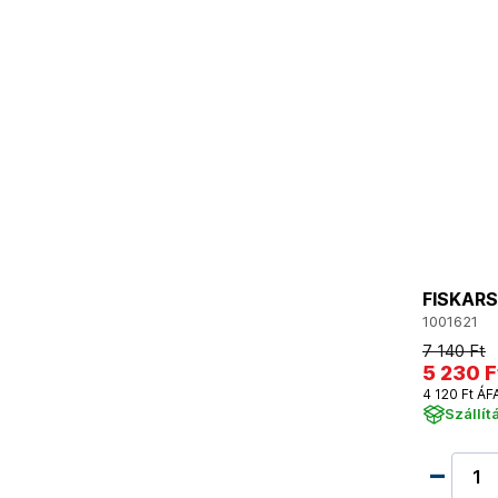
FISKARS
1001621
7 140 Ft
5 230 F
4 120 Ft ÁF
Szállít