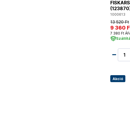
FISKARS 
(123870
1000613
13 520 Ft
9 360 F
7 380 Ft ÁF
Szállít
Akció