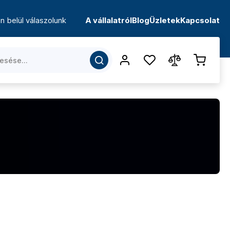
n belül válaszolunk
A vállalatról
Blog
Üzletek
Kapcsolat