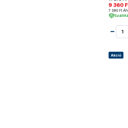
9 360 F
7 380 Ft ÁF
Szállít
Akció