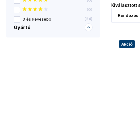
(
0
)
Kiválasztott 
(
0
)
3 és kevesebb
(
24
)
Gyártó
Akció