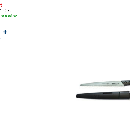
t
A nélkül
ásra kész