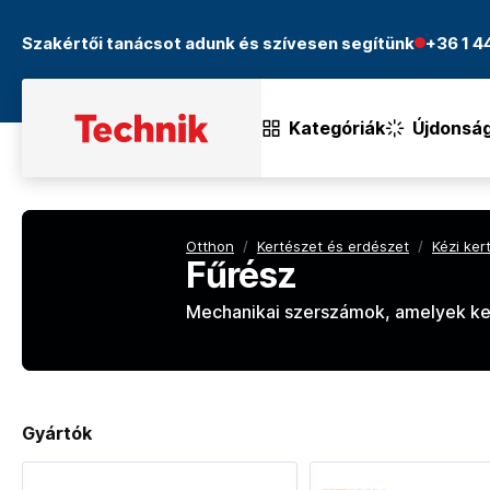
Szakértői tanácsot adunk és szívesen segítünk
+36 1 
Kategóriák
Újdonsá
Otthon
/
Kertészet és erdészet
/
Kézi ker
Fűrész
Mechanikai szerszámok, amelyek ker
Gyártók