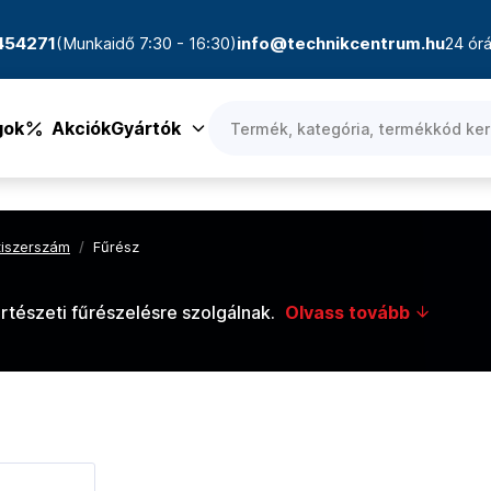
4454271
(Munkaidő 7:30 - 16:30)
info@technikcentrum.hu
24 órá
gok
Akciók
Gyártók
tiszerszám
/
Fűrész
tészeti fűrészelésre szolgálnak.
Olvass tovább