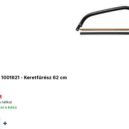
 1001621 - Keretfűrész 62 cm
t
A nélkül
ásra kész