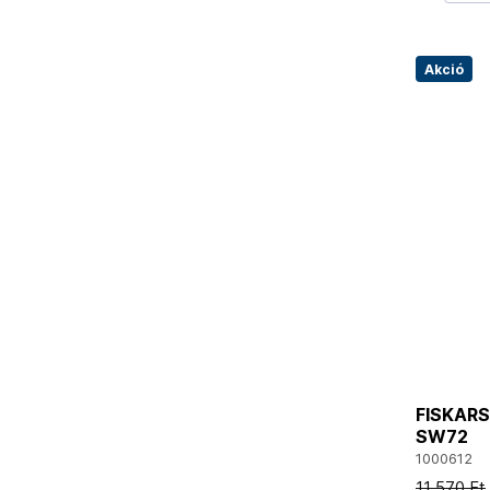
Akció
FISKARS 
SW72
1000612
11 570 Ft