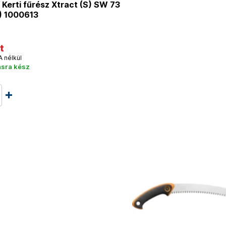
Kerti fűrész Xtract (S) SW 73
) 1000613
t
A nélkül
ásra kész