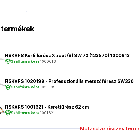
t termékek
FISKARS Kerti fűrész Xtract (S) SW 73 (123870) 1000613
Szállításra kész
1000613
FISKARS 1020199 - Professzionális metszőfűrész SW330
Szállításra kész
1020199
FISKARS 1001621 - Keretfűrész 62 cm
Szállításra kész
1001621
Mutasd az összes termé