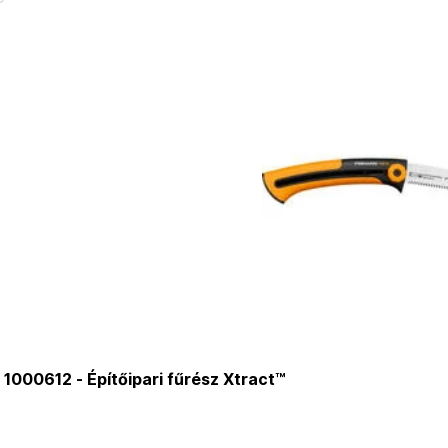
1000612 - Építőipari fűrész Xtract™