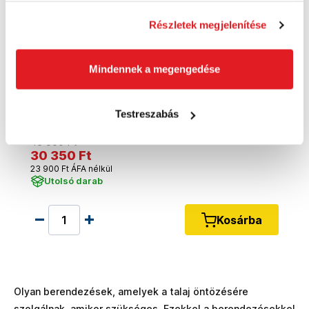
Részletek megjelenítése
Mindennek a megengedése
GARDENA Programozó egység
Testreszabás
124220
43 550 Ft
30 350 Ft
23 900 Ft ÁFA nélkül
Utolsó darab
Kosárba
Olyan berendezések, amelyek a talaj öntözésére
szolgálnak, amikor szükséges. Ezekkel a berendezésekkel