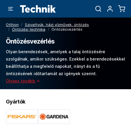
Otthon
/
Szivattyúk, házi vízművek, öntözés
/
Öntözési technika
/
Öntözésvezérlés
Öntözésvezérlés
Olyan berendezések, amelyek a talaj öntözésére
szolgálnak, amikor szükséges. Ezekkel a berendezésekkel
beállíthatja a megfelelő napokat, irányt és a fű
öntözésének időtartamát az igények szerint.
Olvass tovább
Gyártók