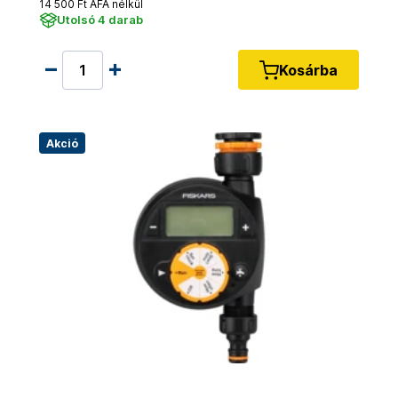
14 500 Ft ÁFA nélkül
Utolsó 4 darab
Kosárba
Akció