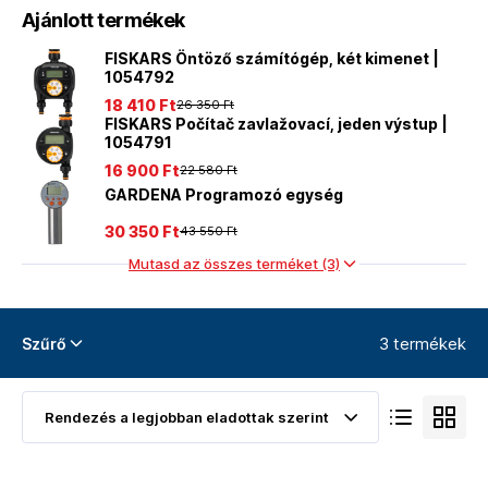
Ajánlott termékek
FISKARS Öntöző számítógép, két kimenet |
1054792
18 410 Ft
26 350 Ft
FISKARS Počítač zavlažovací, jeden výstup |
1054791
16 900 Ft
22 580 Ft
GARDENA Programozó egység
30 350 Ft
43 550 Ft
Mutasd az összes terméket (3)
3 termékek
Szűrő