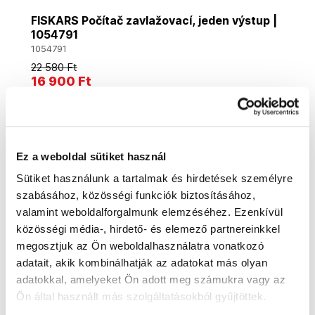
FISKARS Počítač zavlažovací, jeden výstup |
1054791
1054791
22 580 Ft
16 900 Ft
13 310 Ft ÁFA nélkül
Utolsó 3 darab
Kosárba
Ez a weboldal sütiket használ
Sütiket használunk a tartalmak és hirdetések személyre
szabásához, közösségi funkciók biztosításához,
Akció
valamint weboldalforgalmunk elemzéséhez. Ezenkívül
közösségi média-, hirdető- és elemező partnereinkkel
megosztjuk az Ön weboldalhasználatra vonatkozó
adatait, akik kombinálhatják az adatokat más olyan
adatokkal, amelyeket Ön adott meg számukra vagy az
Ön által használt más szolgáltatásokból gyűjtöttek.