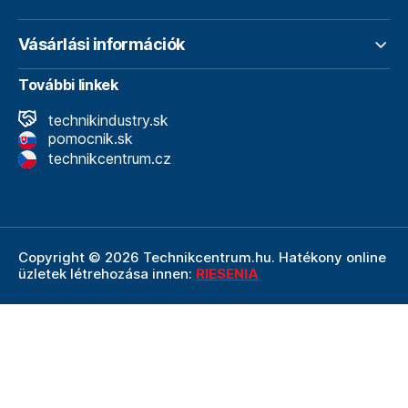
Vásárlási információk
További linkek
technikindustry.sk
pomocnik.sk
technikcentrum.cz
Copyright © 2026 Technikcentrum.hu. Hatékony online
üzletek létrehozása innen:
RIESENIA
A Technikcentrum.hu internetes áruház a
Technik vállalat
szerves része, amely a műszaki
felszerelések és
szerszámok területének vezetője. A Technik cég
részeként a Technikcentrum.hu élvezi a Technik által
nyújtott többéves tapasztalatot, szakértelmet és erős
hátteret.