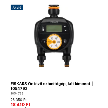
Akció
FISKARS Öntöző számítógép, két kimenet |
1054792
1054792
26 350 Ft
18 410 Ft