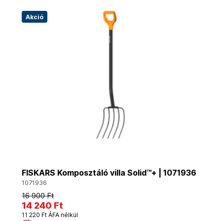
Akció
FISKARS Komposztáló villa Solid™+ | 1071936
1071936
16 900 Ft
14 240 Ft
11 220 Ft ÁFA nélkül