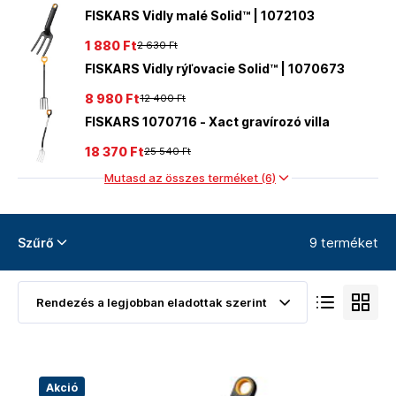
FISKARS Vidly malé Solid™ | 1072103
1 880 Ft
2 630 Ft
FISKARS Vidly rýľovacie Solid™ | 1070673
8 980 Ft
12 400 Ft
FISKARS 1070716 - Xact gravírozó villa
18 370 Ft
25 540 Ft
Mutasd az összes terméket (6)
9 terméket
Szűrő
Akció