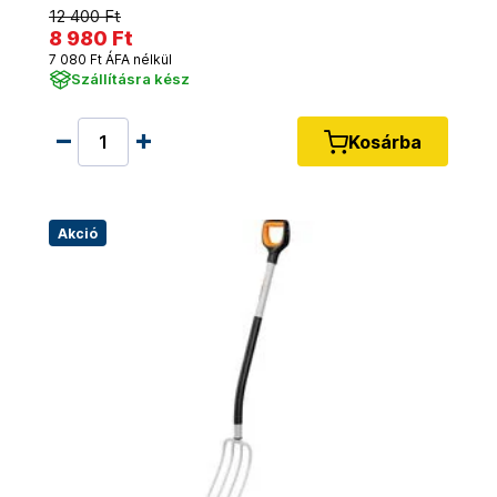
12 400 Ft
8 980 Ft
7 080 Ft ÁFA nélkül
Szállításra kész
Kosárba
Akció