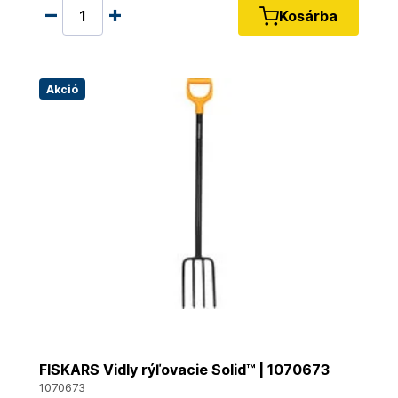
Kosárba
Akció
FISKARS Vidly rýľovacie Solid™ | 1070673
1070673