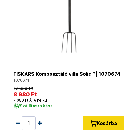
FISKARS Komposztáló villa Solid™ | 1070674
1070674
12 020 Ft
8 980 Ft
7 080 Ft ÁFA nélkül
Szállításra kész
Kosárba