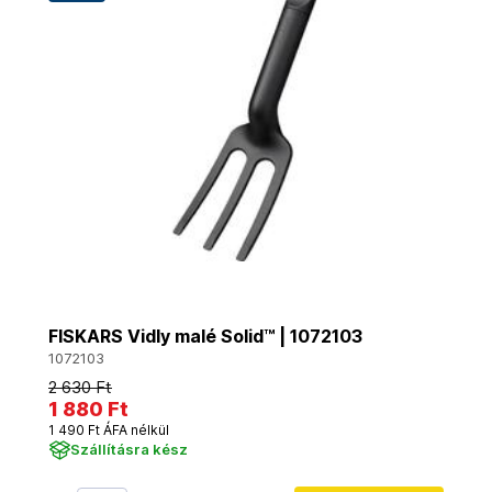
FISKARS Vidly malé Solid™ | 1072103
1072103
2 630 Ft
1 880 Ft
1 490 Ft ÁFA nélkül
Szállításra kész