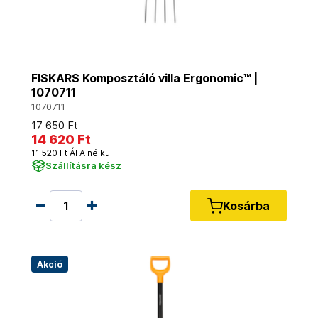
FISKARS Komposztáló villa Ergonomic™ |
1070711
1070711
17 650 Ft
14 620 Ft
11 520 Ft ÁFA nélkül
Szállításra kész
Kosárba
Akció