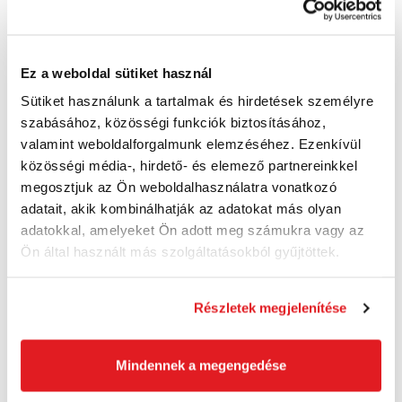
Kosárba
Ez a weboldal sütiket használ
Sütiket használunk a tartalmak és hirdetések személyre
Akció
szabásához, közösségi funkciók biztosításához,
valamint weboldalforgalmunk elemzéséhez. Ezenkívül
közösségi média-, hirdető- és elemező partnereinkkel
megosztjuk az Ön weboldalhasználatra vonatkozó
adatait, akik kombinálhatják az adatokat más olyan
adatokkal, amelyeket Ön adott meg számukra vagy az
Ön által használt más szolgáltatásokból gyűjtöttek.
Részletek megjelenítése
Mindennek a megengedése