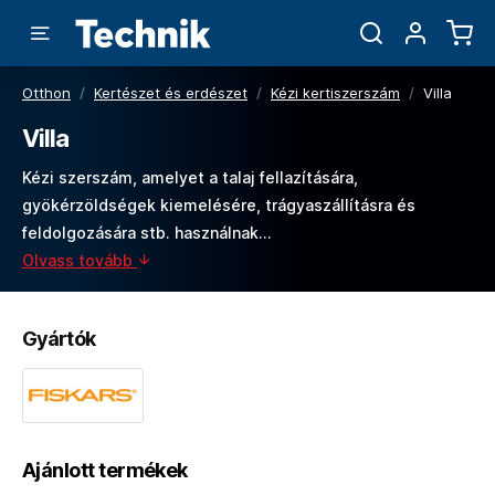
Otthon
/
Kertészet és erdészet
/
Kézi kertiszerszám
/
Villa
Villa
Kézi szerszám, amelyet a talaj fellazítására,
gyökérzöldségek kiemelésére, trágyaszállításra és
feldolgozására stb. használnak...
Olvass tovább
Gyártók
Ajánlott termékek