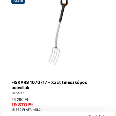
Akció
FISKARS 1070717 - Xact teleszkópos
ásóvillák
1070717
26 290 Ft
19 870 Ft
15 650 Ft ÁFA nélkül
Utolsó 4 darab