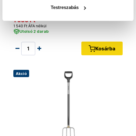
FISKARS Villa kicsi 137030
1000696
Testreszabás
2 000 Ft
1 950 Ft
1 540 Ft ÁFA nélkül
Utolsó 2 darab
Kosárba
Akció