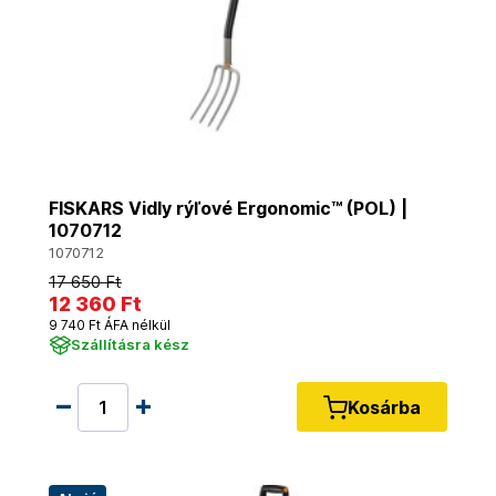
FISKARS Vidly rýľové Ergonomic™ (POL) |
1070712
1070712
17 650 Ft
12 360 Ft
9 740 Ft ÁFA nélkül
Szállításra kész
Kosárba