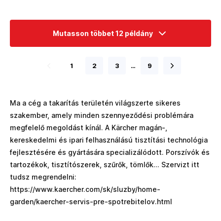
Mutasson többet 12 példány
1
2
3
…
9
Ma a cég a takarítás területén világszerte sikeres
szakember, amely minden szennyeződési problémára
megfelelő megoldást kínál. A Kärcher magán-,
kereskedelmi és ipari felhasználású tisztítási technológia
fejlesztésére és gyártására specializálódott. Porszívók és
tartozékok, tisztítószerek, szűrők, tömlők... Szervizt itt
tudsz megrendelni:
https://www.kaercher.com/sk/sluzby/home-
garden/kaercher-servis-pre-spotrebitelov.html