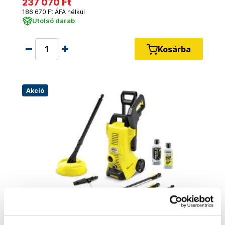
237 070 Ft
186 670 Ft ÁFA nélkül
Utolsó darab
Kosárba
Akció