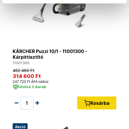
KÄRCHER Puzzi 10/1 - 11001300 -
Kárpittisztító
11001300
462 460 Ft
314 600 Ft
247 720 Ft ÁFA nélkül
Utolsó 2 darab
Kosárba
Akció