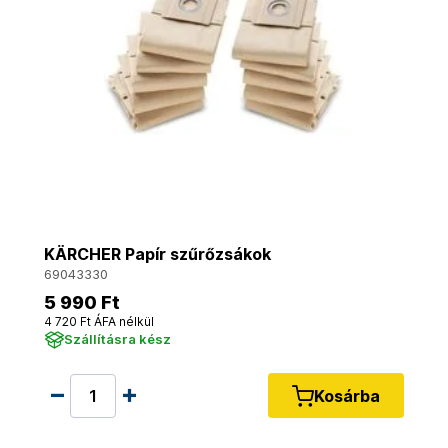
KÄRCHER Papír szűrőzsákok
69043330
5 990 Ft
4 720 Ft ÁFA nélkül
Szállításra kész
Kosárba