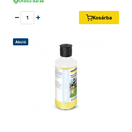
Utolsó darab
Kosárba
Akció