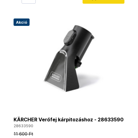
Akció
KÄRCHER Verőfej kárpitozáshoz - 28633590
28633590
11 600 Ft