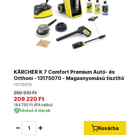
KÄRCHER K 7 Comfort Premium Autó- és
Otthoni - 13175070 - Magasnyomású tisztító
13175070
259 310 Ft
209 220 Ft
164 750 Ft ÁFA nélkül
Utolsó 4 darab
Kosárba