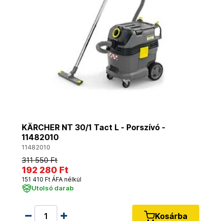
KÄRCHER NT 30/1 Tact L - Porszívó -
11482010
11482010
311 550 Ft
192 280 Ft
151 410 Ft ÁFA nélkül
Utolsó darab
Kosárba