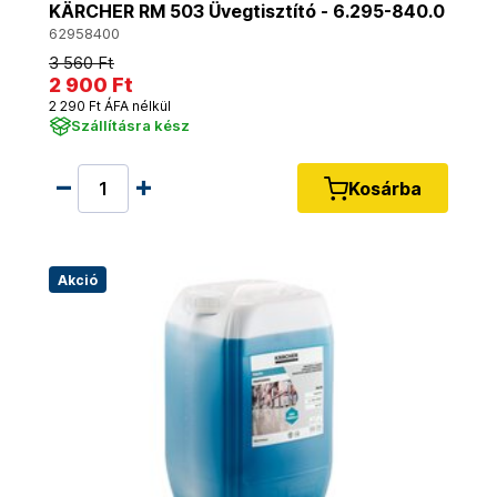
KÄRCHER RM 503 Üvegtisztító - 6.295-840.0
62958400
3 560 Ft
2 900 Ft
2 290 Ft ÁFA nélkül
Szállításra kész
Kosárba
Akció