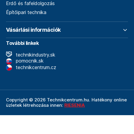
Erdő és fafeldolgozás
Építőipari technika
Vásárlási információk
További linkek
technikindustry.sk
pomocnik.sk
technikcentrum.cz
Copyright © 2026 Technikcentrum.hu. Hatékony online
üzletek létrehozása innen:
RIESENIA
A Technikcentrum.hu internetes áruház a
Technik vállalat
szerves része, amely a műszaki
felszerelések és
szerszámok területének vezetője. A Technik cég
részeként a Technikcentrum.hu élvezi a Technik által