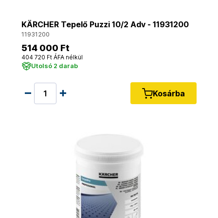
KÄRCHER Tepelő Puzzi 10/2 Adv - 11931200
11931200
514 000 Ft
404 720 Ft ÁFA nélkül
Utolsó 2 darab
Kosárba