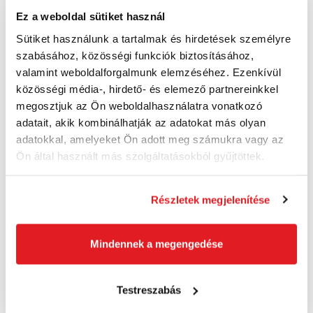
Ez a weboldal sütiket használ
KÄRCHER K3 Power Control Car & Home -
Sütiket használunk a tartalmak és hirdetések személyre
1.676-105.0 - Nagynyomású tisztító
szabásához, közösségi funkciók biztosításához,
16761050
valamint weboldalforgalmunk elemzéséhez. Ezenkívül
84 490 Ft
közösségi média-, hirdető- és elemező partnereinkkel
64 360 Ft
megosztjuk az Ön weboldalhasználatra vonatkozó
50 680 Ft ÁFA nélkül
Utolsó 4 darab
adatait, akik kombinálhatják az adatokat más olyan
adatokkal, amelyeket Ön adott meg számukra vagy az
Ön által használt más szolgáltatásokból gyűjtöttek.
Kosárba
Részletek megjelenítése
Akció
Ingyenes szállítás
Mindennek a megengedése
Testreszabás