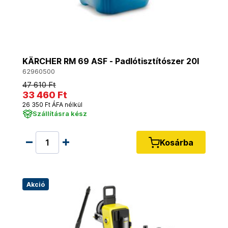
KÄRCHER RM 69 ASF - Padlótisztítószer 20l
62960500
47 610 Ft
33 460 Ft
26 350 Ft ÁFA nélkül
Szállításra kész
Kosárba
Akció