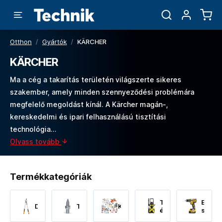
Otthon
/
Gyártók
/
KÄRCHER
KÄRCHER
Ma a cég a takarítás területén világszerte sikeres
szakember, amely minden szennyeződési problémára
megfelelő megoldást kínál. A Kärcher magán-,
kereskedelmi és ipari felhasználású tisztítási
technológia…
Olvass tovább
Termékkategóriák
Tisztitás
Elekt
DualAction™
Thermdrill
Kéziszerszámok
és
szers
takarítás