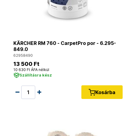
KÄRCHER RM 760 - CarpetPro por - 6.295-
849.0
62958490
13 500 Ft
10 630 Ft ÁFA nélkül
Szállításra kész
Kosárba