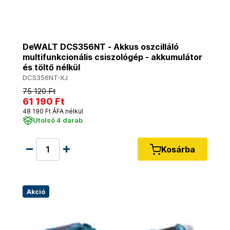
DeWALT DCS356NT - Akkus oszcilláló
multifunkcionális csiszológép - akkumulátor
és töltő nélkül
DCS356NT-XJ
75 120 Ft
61 190 Ft
48 190 Ft ÁFA nélkül
Utolsó 4 darab
Kosárba
Akció