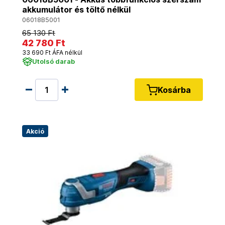
akkumulátor és töltő nélkül
06018B5001
65 130 Ft
42 780 Ft
33 690 Ft ÁFA nélkül
Utolsó darab
Kosárba
Akció