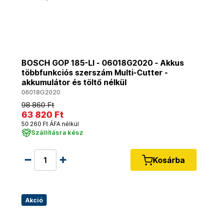
BOSCH GOP 185-LI - 06018G2020 - Akkus
többfunkciós szerszám Multi-Cutter -
akkumulátor és töltő nélkül
06018G2020
98 860 Ft
63 820 Ft
50 260 Ft ÁFA nélkül
Szállításra kész
Kosárba
Akció