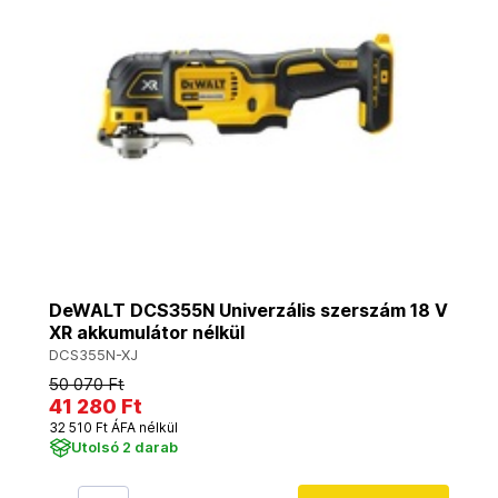
DeWALT DCS355N Univerzális szerszám 18 V
XR akkumulátor nélkül
DCS355N-XJ
50 070 Ft
41 280 Ft
32 510 Ft ÁFA nélkül
Utolsó 2 darab