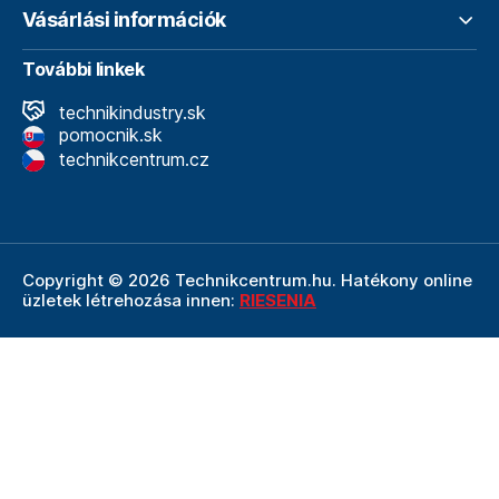
Vásárlási információk
További linkek
technikindustry.sk
pomocnik.sk
technikcentrum.cz
Copyright © 2026 Technikcentrum.hu. Hatékony online
üzletek létrehozása innen:
RIESENIA
A Technikcentrum.hu internetes áruház a
Technik vállalat
szerves része, amely a műszaki
felszerelések és
szerszámok területének vezetője. A Technik cég
részeként a Technikcentrum.hu élvezi a Technik által
nyújtott többéves tapasztalatot, szakértelmet és erős
hátteret.