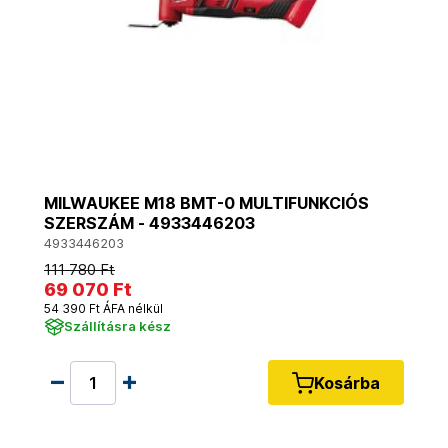
MILWAUKEE M18 BMT-0 MULTIFUNKCIÓS
SZERSZÁM - 4933446203
4933446203
111 780 Ft
69 070 Ft
54 390 Ft ÁFA nélkül
Szállításra kész
Kosárba