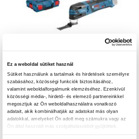
Ez a weboldal sütiket használ
Sütiket használunk a tartalmak és hirdetések személyre
BOSCH GOP 12V-28 Professional -
06018B5002 - Akkus többfunkciós szerszám
szabásához, közösségi funkciók biztosításához,
akkumulátor és töltő nélkül
valamint weboldalforgalmunk elemzéséhez. Ezenkívül
06018B5002
közösségi média-, hirdető- és elemező partnereinkkel
71 180 Ft
megosztjuk az Ön weboldalhasználatra vonatkozó
53 680 Ft
adatait, akik kombinálhatják az adatokat más olyan
42 270 Ft ÁFA nélkül
adatokkal, amelyeket Ön adott meg számukra vagy az
Utolsó 3 darab
Ön által használt más szolgáltatásokból gyűjtöttek.
Kosárba