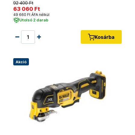
92 400 Ft
63 060 Ft
49 660 Ft ÁFA nélkül
Utolsó 2 darab
Kosárba
Akció