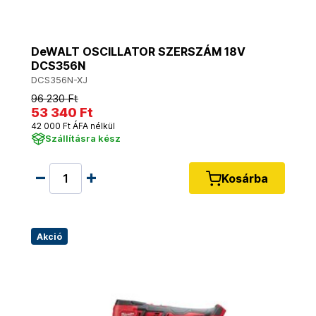
DeWALT OSCILLATOR SZERSZÁM 18V
DCS356N
DCS356N-XJ
96 230 Ft
53 340 Ft
42 000 Ft ÁFA nélkül
Szállításra kész
Kosárba
Akció