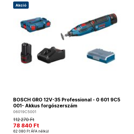
Akció
BOSCH GRO 12V-35 Professional - 0 601 9C5
001- Akkus forgószerszám
06019C5001
112 270 Ft
78 840 Ft
62 080 Ft ÁFA nélkül