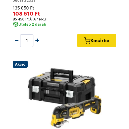
06018G2021
135 850 Ft
108 510 Ft
85 450 Ft ÁFA nélkül
Utolsó 2 darab
Kosárba
Akció