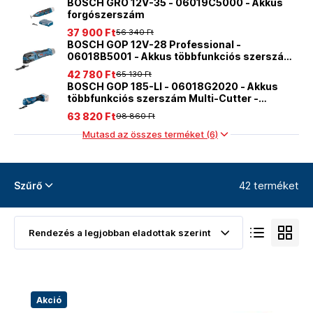
BOSCH GRO 12V-35 - 06019C5000 - Akkus
forgószerszám
37 900 Ft
56 340 Ft
BOSCH GOP 12V-28 Professional -
06018B5001 - Akkus többfunkciós szerszám
akkumulátor és töltő nélkül
42 780 Ft
65 130 Ft
BOSCH GOP 185-LI - 06018G2020 - Akkus
többfunkciós szerszám Multi-Cutter -
akkumulátor és töltő nélkül
63 820 Ft
98 860 Ft
Mutasd az összes terméket (6)
42 terméket
Szűrő
Akció