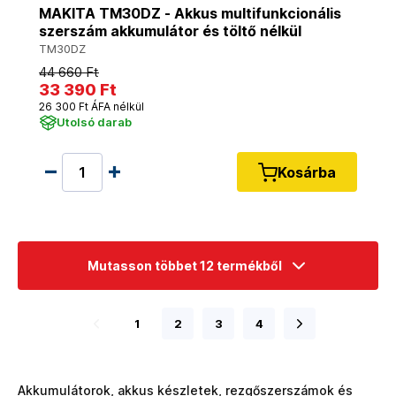
MAKITA TM30DZ - Akkus multifunkcionális
szerszám akkumulátor és töltő nélkül
TM30DZ
44 660 Ft
33 390 Ft
26 300 Ft ÁFA nélkül
Utolsó darab
Kosárba
Mutasson többet 12 termékből
1
2
3
4
Akkumulátorok, akkus készletek, rezgőszerszámok és